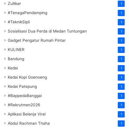
Zullikar
1
#TenagaPendamping
1
#TeknikSipil
1
Sosialisasi Dua Perda di Medan Tuntungan
1
Gadget Pengatur Rumah Pintar
1
KULINER
1
Bandung
1
Kedai
1
Kedai Kopi Goenoeng
1
Kedai Patepung
1
#BappedaBanggai
1
#Rekrutmen2026
1
Aplikasi Belanja Viral
1
Abdul Rachman Thaha
1