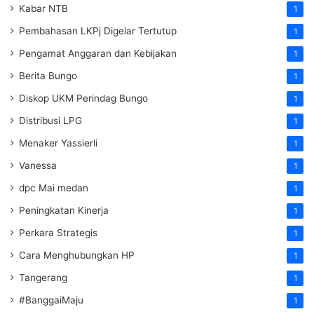
Kabar NTB
1
Pembahasan LKPj Digelar Tertutup
1
Pengamat Anggaran dan Kebijakan
1
Berita Bungo
1
Diskop UKM Perindag Bungo
1
Distribusi LPG
1
Menaker Yassierli
1
Vanessa
1
dpc Mai medan
1
Peningkatan Kinerja
1
Perkara Strategis
1
Cara Menghubungkan HP
1
Tangerang
1
#BanggaiMaju
1