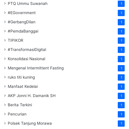
PTQ Ummu Suwanah
1
#EGovernment
1
#GerbangDilan
1
#PemdaBanggai
1
TIPIKOR
1
#TransformasiDigital
1
Konsolidasi Nasional
1
Mengenal Intermittent Fasting
1
ruko titi kuning
1
Manfaat Kedelai
1
AKP Jonni H. Damanik SH
1
Berita Terkini
1
Pencurian
1
Polsek Tanjung Morawa
1