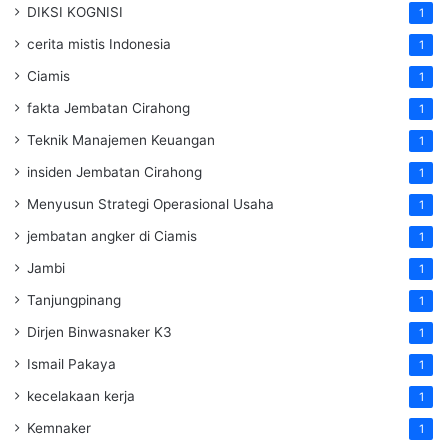
DIKSI KOGNISI
1
cerita mistis Indonesia
1
Ciamis
1
fakta Jembatan Cirahong
1
Teknik Manajemen Keuangan
1
insiden Jembatan Cirahong
1
Menyusun Strategi Operasional Usaha
1
jembatan angker di Ciamis
1
Jambi
1
Tanjungpinang
1
Dirjen Binwasnaker K3
1
Ismail Pakaya
1
kecelakaan kerja
1
Kemnaker
1