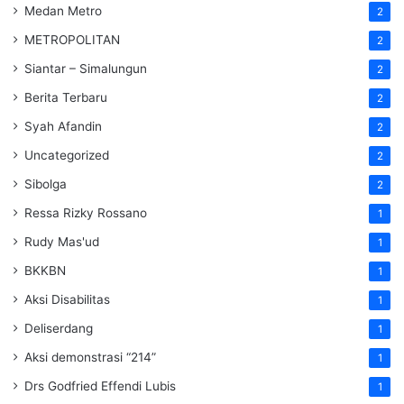
Medan Metro
2
METROPOLITAN
2
Siantar – Simalungun
2
Berita Terbaru
2
Syah Afandin
2
Uncategorized
2
Sibolga
2
Ressa Rizky Rossano
1
Rudy Mas'ud
1
BKKBN
1
Aksi Disabilitas
1
Deliserdang
1
Aksi demonstrasi “214”
1
Drs Godfried Effendi Lubis
1