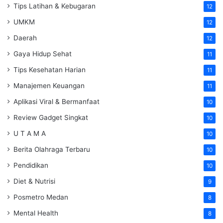
Tips Latihan & Kebugaran
12
UMKM
12
Daerah
12
Gaya Hidup Sehat
11
Tips Kesehatan Harian
11
Manajemen Keuangan
11
Aplikasi Viral & Bermanfaat
10
Review Gadget Singkat
10
U T A M A
10
Berita Olahraga Terbaru
10
Pendidikan
10
Diet & Nutrisi
9
Posmetro Medan
8
Mental Health
8