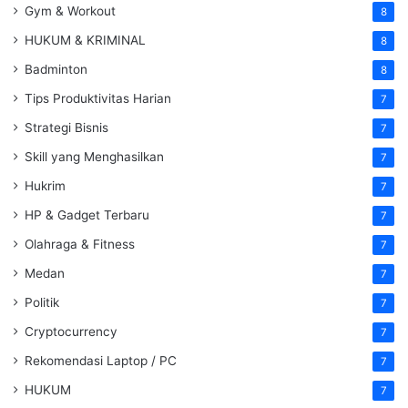
Gym & Workout
8
HUKUM & KRIMINAL
8
Badminton
8
Tips Produktivitas Harian
7
Strategi Bisnis
7
Skill yang Menghasilkan
7
Hukrim
7
HP & Gadget Terbaru
7
Olahraga & Fitness
7
Medan
7
Politik
7
Cryptocurrency
7
Rekomendasi Laptop / PC
7
HUKUM
7