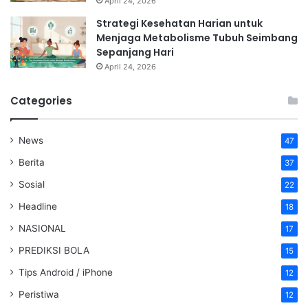
April 24, 2026
Strategi Kesehatan Harian untuk
Menjaga Metabolisme Tubuh Seimbang
Sepanjang Hari
April 24, 2026
Categories
News
47
Berita
37
Sosial
22
Headline
18
NASIONAL
17
PREDIKSI BOLA
15
Tips Android / iPhone
12
Peristiwa
12