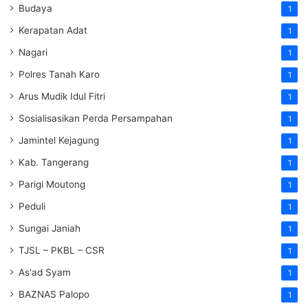
Budaya
1
Kerapatan Adat
1
Nagari
1
Polres Tanah Karo
1
Arus Mudik Idul Fitri
1
Sosialisasikan Perda Persampahan
1
Jamintel Kejagung
1
Kab. Tangerang
1
Parigi Moutong
1
Peduli
1
Sungai Janiah
1
TJSL – PKBL – CSR
1
As'ad Syam
1
BAZNAS Palopo
1