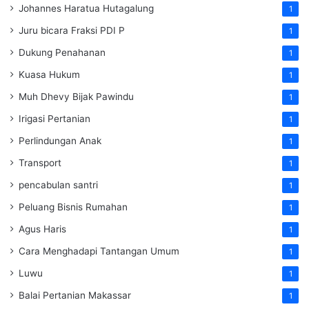
Johannes Haratua Hutagalung
1
Juru bicara Fraksi PDI P
1
Dukung Penahanan
1
Kuasa Hukum
1
Muh Dhevy Bijak Pawindu
1
Irigasi Pertanian
1
Perlindungan Anak
1
Transport
1
pencabulan santri
1
Peluang Bisnis Rumahan
1
Agus Haris
1
Cara Menghadapi Tantangan Umum
1
Luwu
1
Balai Pertanian Makassar
1