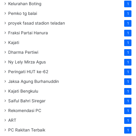
Kelurahan Boting
1
Pemko tg balai
1
proyek fasad stadion teladan
1
Fraksi Partai Hanura
1
Kajati
1
Dharma Pertiwi
1
Ny Lely Mirza Agus
1
Peringati HUT ke-62
1
Jaksa Agung Burhanuddin
1
Kajati Bengkulu
1
Saiful Bahri Siregar
1
Rekomendasi PC
1
ART
1
PC Rakitan Terbaik
1