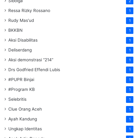
Sibolga
2
Ressa Rizky Rossano
1
Rudy Mas'ud
1
BKKBN
1
Aksi Disabilitas
1
Deliserdang
1
Aksi demonstrasi “214”
1
Drs Godfried Effendi Lubis
1
#PUPR Binjai
1
#Program KB
1
Selebritis
1
Clue Orang Aceh
1
Ayah Kandung
1
Ungkap Identitas
1