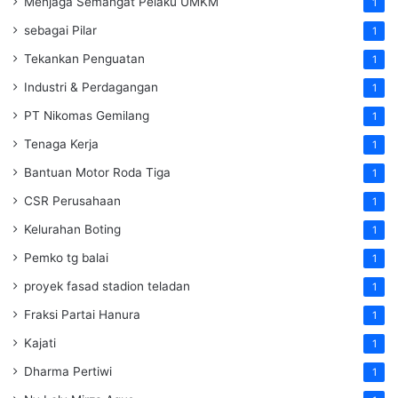
Menjaga Semangat Pelaku UMKM
1
sebagai Pilar
1
Tekankan Penguatan
1
Industri & Perdagangan
1
PT Nikomas Gemilang
1
Tenaga Kerja
1
Bantuan Motor Roda Tiga
1
CSR Perusahaan
1
Kelurahan Boting
1
Pemko tg balai
1
proyek fasad stadion teladan
1
Fraksi Partai Hanura
1
Kajati
1
Dharma Pertiwi
1