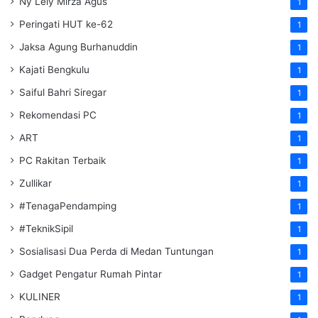
Ny Lely Mirza Agus
1
Peringati HUT ke-62
1
Jaksa Agung Burhanuddin
1
Kajati Bengkulu
1
Saiful Bahri Siregar
1
Rekomendasi PC
1
ART
1
PC Rakitan Terbaik
1
Zullikar
1
#TenagaPendamping
1
#TeknikSipil
1
Sosialisasi Dua Perda di Medan Tuntungan
1
Gadget Pengatur Rumah Pintar
1
KULINER
1