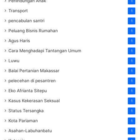
Perlindungan Anak
1
Transport
1
pencabulan santri
1
Peluang Bisnis Rumahan
1
Agus Haris
1
Cara Menghadapi Tantangan Umum
1
Luwu
1
Balai Pertanian Makassar
1
pelecehan di pesantren
1
Eko Afrianta Sitepu
1
Kasus Kekerasan Seksual
1
Status Tersangka
1
Kota Pariaman
1
Asahan-Labuhanbatu
1