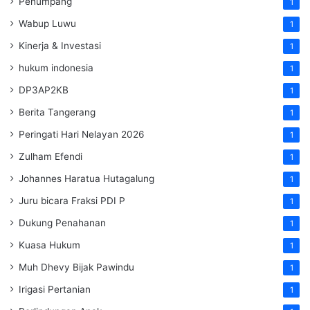
Penumpang
1
Wabup Luwu
1
Kinerja & Investasi
1
hukum indonesia
1
DP3AP2KB
1
Berita Tangerang
1
Peringati Hari Nelayan 2026
1
Zulham Efendi
1
Johannes Haratua Hutagalung
1
Juru bicara Fraksi PDI P
1
Dukung Penahanan
1
Kuasa Hukum
1
Muh Dhevy Bijak Pawindu
1
Irigasi Pertanian
1