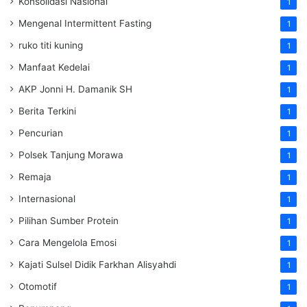
Konsolidasi Nasional
1
Mengenal Intermittent Fasting
1
ruko titi kuning
1
Manfaat Kedelai
1
AKP Jonni H. Damanik SH
1
Berita Terkini
1
Pencurian
1
Polsek Tanjung Morawa
1
Remaja
1
Internasional
1
Pilihan Sumber Protein
1
Cara Mengelola Emosi
1
Kajati Sulsel Didik Farkhan Alisyahdi
1
Otomotif
1