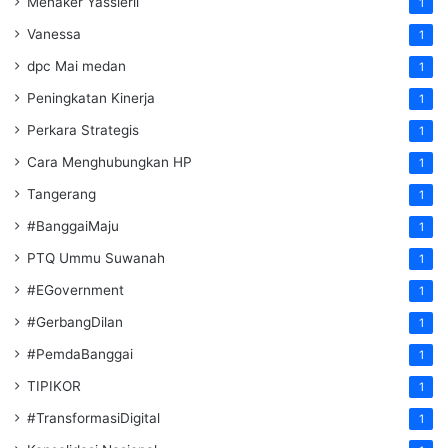
Menaker Yassierli
1
Vanessa
1
dpc Mai medan
1
Peningkatan Kinerja
1
Perkara Strategis
1
Cara Menghubungkan HP
1
Tangerang
1
#BanggaiMaju
1
PTQ Ummu Suwanah
1
#EGovernment
1
#GerbangDilan
1
#PemdaBanggai
1
TIPIKOR
1
#TransformasiDigital
1