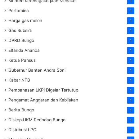
Menteri Ketenagakerjaan
Menaker
1
Pertamina
1
Harga gas melon
1
Gas Subsidi
1
DPRD Bungo
1
Elfanda Ananda
1
Ketua Pansus
1
Gubernur Banten Andra Soni
1
Kabar NTB
1
Pembahasan LKPj Digelar Tertutup
1
Pengamat Anggaran dan Kebijakan
1
Berita Bungo
1
Diskop UKM Perindag Bungo
1
Distribusi LPG
1