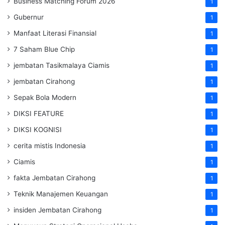
Business Matching Forum 2026
1
Gubernur
1
Manfaat Literasi Finansial
1
7 Saham Blue Chip
1
jembatan Tasikmalaya Ciamis
1
jembatan Cirahong
1
Sepak Bola Modern
1
DIKSI FEATURE
1
DIKSI KOGNISI
1
cerita mistis Indonesia
1
Ciamis
1
fakta Jembatan Cirahong
1
Teknik Manajemen Keuangan
1
insiden Jembatan Cirahong
1