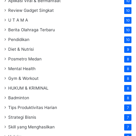
Aplikasi Viral & Bermanfaat
10
Review Gadget Singkat
10
U T A M A
10
Berita Olahraga Terbaru
10
Pendidikan
10
Diet & Nutrisi
9
Posmetro Medan
8
Mental Health
8
Gym & Workout
8
HUKUM & KRIMINAL
8
Badminton
8
Tips Produktivitas Harian
7
Strategi Bisnis
7
Skill yang Menghasilkan
7