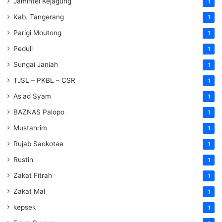
Jamintel Kejagung
1
Kab. Tangerang
1
Parigi Moutong
1
Peduli
1
Sungai Janiah
1
TJSL – PKBL – CSR
1
As'ad Syam
1
BAZNAS Palopo
1
Mustahrim
1
Rujab Saokotae
1
Rustin
1
Zakat Fitrah
1
Zakat Mal
1
kepsek
1