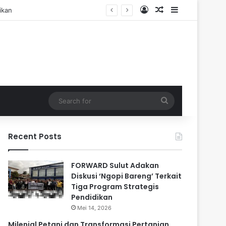
Log In
Random Article
Sidebar
Search
for
Recent Posts
FORWARD Sulut Adakan
Diskusi ‘Ngopi Bareng’ Terkait
Tiga Program Strategis
Pendidikan
Mei 14, 2026
Milenial Petani dan Transformasi Pertanian