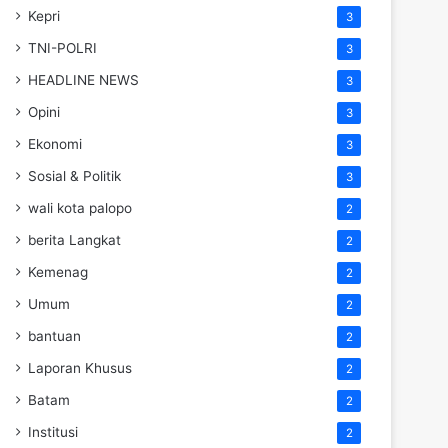
Kepri
3
TNI-POLRI
3
HEADLINE NEWS
3
Opini
3
Ekonomi
3
Sosial & Politik
3
wali kota palopo
2
berita Langkat
2
Kemenag
2
Umum
2
bantuan
2
Laporan Khusus
2
Batam
2
Institusi
2