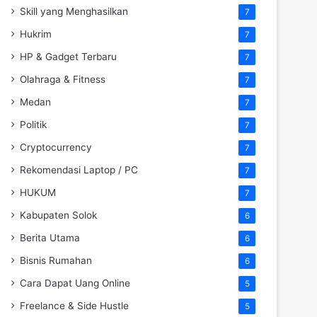
Skill yang Menghasilkan
7
Hukrim
7
HP & Gadget Terbaru
7
Olahraga & Fitness
7
Medan
7
Politik
7
Cryptocurrency
7
Rekomendasi Laptop / PC
7
HUKUM
7
Kabupaten Solok
6
Berita Utama
6
Bisnis Rumahan
6
Cara Dapat Uang Online
5
Freelance & Side Hustle
5