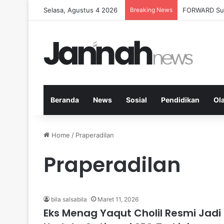
Selasa, Agustus 4 2026
Breaking News
Milenial Peta
Beranda
News
Sosial
Pendidikan
Ol
Home
/
Praperadilan
Praperadilan
bila salsabila
Maret 11, 2026
Eks Menag Yaqut Cholil Resmi Jadi 