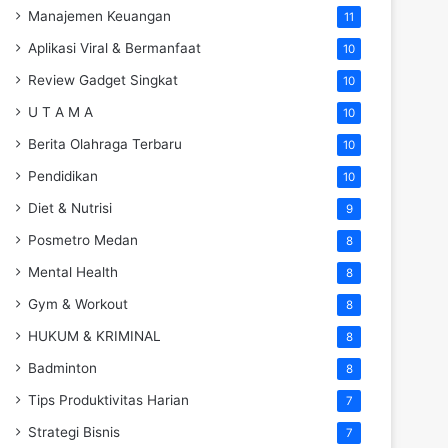
Manajemen Keuangan
11
Aplikasi Viral & Bermanfaat
10
Review Gadget Singkat
10
U T A M A
10
Berita Olahraga Terbaru
10
Pendidikan
10
Diet & Nutrisi
9
Posmetro Medan
8
Mental Health
8
Gym & Workout
8
HUKUM & KRIMINAL
8
Badminton
8
Tips Produktivitas Harian
7
Strategi Bisnis
7