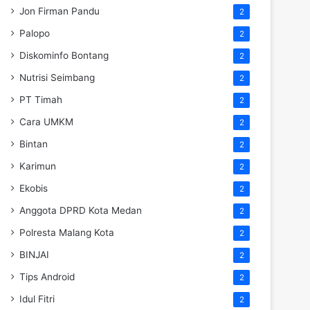
Jon Firman Pandu
2
Palopo
2
Diskominfo Bontang
2
Nutrisi Seimbang
2
PT Timah
2
Cara UMKM
2
Bintan
2
Karimun
2
Ekobis
2
Anggota DPRD Kota Medan
2
Polresta Malang Kota
2
BINJAI
2
Tips Android
2
Idul Fitri
2