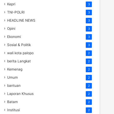
Kepri
3
TNI-POLRI
3
HEADLINE NEWS
3
Opini
3
Ekonomi
3
Sosial & Politik
3
wali kota palopo
2
berita Langkat
2
Kemenag
2
Umum
2
bantuan
2
Laporan Khusus
2
Batam
2
Institusi
2