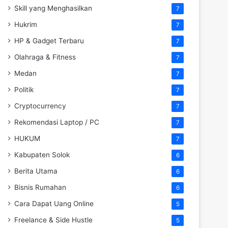
Skill yang Menghasilkan
7
Hukrim
7
HP & Gadget Terbaru
7
Olahraga & Fitness
7
Medan
7
Politik
7
Cryptocurrency
7
Rekomendasi Laptop / PC
7
HUKUM
7
Kabupaten Solok
6
Berita Utama
6
Bisnis Rumahan
6
Cara Dapat Uang Online
5
Freelance & Side Hustle
5