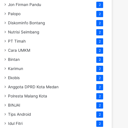
Jon Firman Pandu
2
Palopo
2
Diskominfo Bontang
2
Nutrisi Seimbang
2
PT Timah
2
Cara UMKM
2
Bintan
2
Karimun
2
Ekobis
2
Anggota DPRD Kota Medan
2
Polresta Malang Kota
2
BINJAI
2
Tips Android
2
Idul Fitri
2