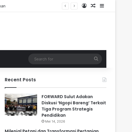
Log In
Random Article
Sidebar
Search
for
Recent Posts
FORWARD Sulut Adakan
Diskusi ‘Ngopi Bareng’ Terkait
Tiga Program Strategis
Pendidikan
Mei 14, 2026
Milenial Petani dan Transformasi Pertanian