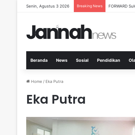
Senin, Agustus 3 2026
Breaking News
Milenial Petan
Beranda
News
Sosial
Pendidikan
Ol
Home
/
Eka Putra
Eka Putra