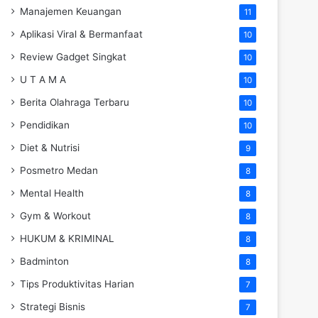
Manajemen Keuangan
11
Aplikasi Viral & Bermanfaat
10
Review Gadget Singkat
10
U T A M A
10
Berita Olahraga Terbaru
10
Pendidikan
10
Diet & Nutrisi
9
Posmetro Medan
8
Mental Health
8
Gym & Workout
8
HUKUM & KRIMINAL
8
Badminton
8
Tips Produktivitas Harian
7
Strategi Bisnis
7