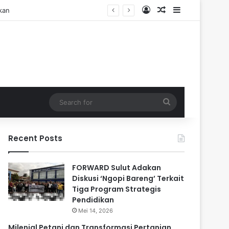
Log In
Random Article
Sidebar
Search
for
Recent Posts
FORWARD Sulut Adakan
Diskusi ‘Ngopi Bareng’ Terkait
Tiga Program Strategis
Pendidikan
Mei 14, 2026
Milenial Petani dan Transformasi Pertanian