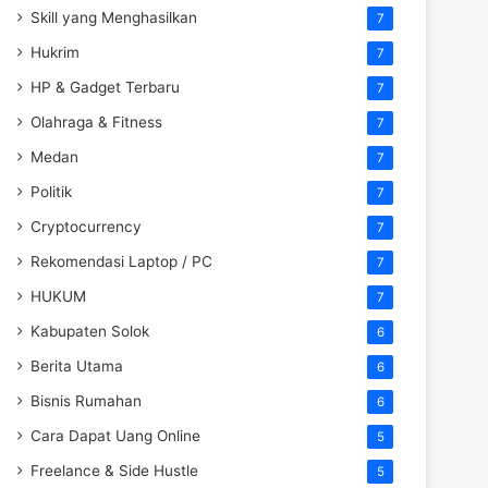
Skill yang Menghasilkan
7
Hukrim
7
HP & Gadget Terbaru
7
Olahraga & Fitness
7
Medan
7
Politik
7
Cryptocurrency
7
Rekomendasi Laptop / PC
7
HUKUM
7
Kabupaten Solok
6
Berita Utama
6
Bisnis Rumahan
6
Cara Dapat Uang Online
5
Freelance & Side Hustle
5