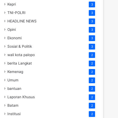
Kepri
3
TNI-POLRI
3
HEADLINE NEWS
3
Opini
3
Ekonomi
3
Sosial & Politik
3
wali kota palopo
2
berita Langkat
2
Kemenag
2
Umum
2
bantuan
2
Laporan Khusus
2
Batam
2
Institusi
2