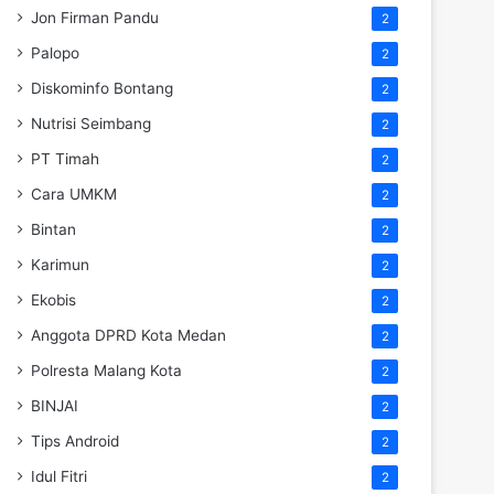
Jon Firman Pandu
2
Palopo
2
Diskominfo Bontang
2
Nutrisi Seimbang
2
PT Timah
2
Cara UMKM
2
Bintan
2
Karimun
2
Ekobis
2
Anggota DPRD Kota Medan
2
Polresta Malang Kota
2
BINJAI
2
Tips Android
2
Idul Fitri
2