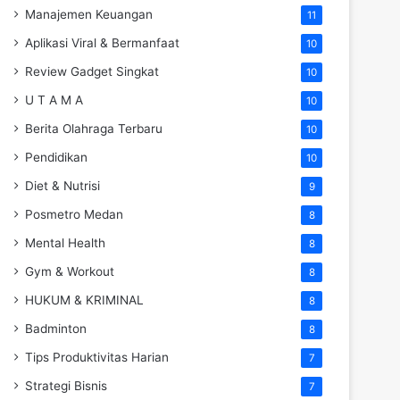
Manajemen Keuangan
11
Aplikasi Viral & Bermanfaat
10
Review Gadget Singkat
10
U T A M A
10
Berita Olahraga Terbaru
10
Pendidikan
10
Diet & Nutrisi
9
Posmetro Medan
8
Mental Health
8
Gym & Workout
8
HUKUM & KRIMINAL
8
Badminton
8
Tips Produktivitas Harian
7
Strategi Bisnis
7