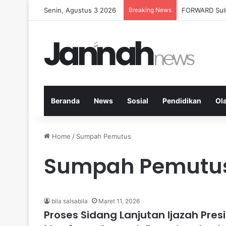
Senin, Agustus 3 2026
Breaking News
Milenial Petan
Beranda
News
Sosial
Pendidikan
Ol
Home
/
Sumpah Pemutus
Sumpah Pemutu
bila salsabila
Maret 11, 2026
Proses Sidang Lanjutan Ijazah Pres