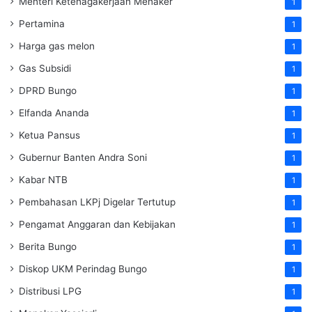
Menteri Ketenagakerjaan
Menaker
1
Pertamina
1
Harga gas melon
1
Gas Subsidi
1
DPRD Bungo
1
Elfanda Ananda
1
Ketua Pansus
1
Gubernur Banten Andra Soni
1
Kabar NTB
1
Pembahasan LKPj Digelar Tertutup
1
Pengamat Anggaran dan Kebijakan
1
Berita Bungo
1
Diskop UKM Perindag Bungo
1
Distribusi LPG
1