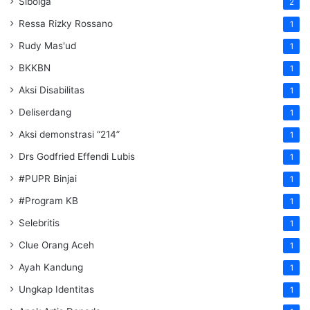
Sibolga
2
Ressa Rizky Rossano
1
Rudy Mas'ud
1
BKKBN
1
Aksi Disabilitas
1
Deliserdang
1
Aksi demonstrasi “214”
1
Drs Godfried Effendi Lubis
1
#PUPR Binjai
1
#Program KB
1
Selebritis
1
Clue Orang Aceh
1
Ayah Kandung
1
Ungkap Identitas
1