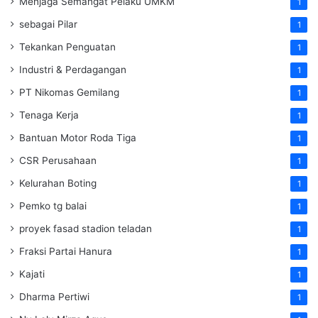
Menjaga Semangat Pelaku UMKM
1
sebagai Pilar
1
Tekankan Penguatan
1
Industri & Perdagangan
1
PT Nikomas Gemilang
1
Tenaga Kerja
1
Bantuan Motor Roda Tiga
1
CSR Perusahaan
1
Kelurahan Boting
1
Pemko tg balai
1
proyek fasad stadion teladan
1
Fraksi Partai Hanura
1
Kajati
1
Dharma Pertiwi
1