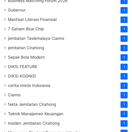
Business Matching Forum 2026
1
Gubernur
1
Manfaat Literasi Finansial
1
7 Saham Blue Chip
1
jembatan Tasikmalaya Ciamis
1
jembatan Cirahong
1
Sepak Bola Modern
1
DIKSI FEATURE
1
DIKSI KOGNISI
1
cerita mistis Indonesia
1
Ciamis
1
fakta Jembatan Cirahong
1
Teknik Manajemen Keuangan
1
insiden Jembatan Cirahong
1