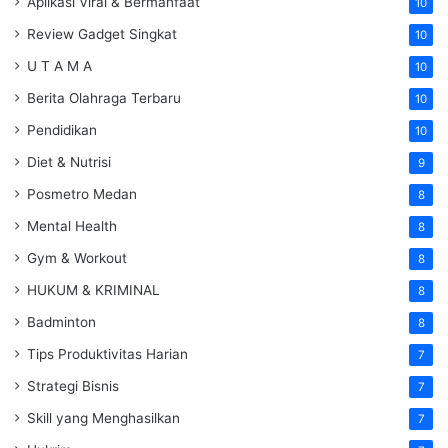
Aplikasi Viral & Bermanfaat
10
Review Gadget Singkat
10
U T A M A
10
Berita Olahraga Terbaru
10
Pendidikan
10
Diet & Nutrisi
9
Posmetro Medan
8
Mental Health
8
Gym & Workout
8
HUKUM & KRIMINAL
8
Badminton
8
Tips Produktivitas Harian
7
Strategi Bisnis
7
Skill yang Menghasilkan
7