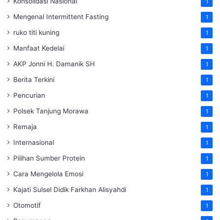
Konsolidasi Nasional
1
Mengenal Intermittent Fasting
1
ruko titi kuning
1
Manfaat Kedelai
1
AKP Jonni H. Damanik SH
1
Berita Terkini
1
Pencurian
1
Polsek Tanjung Morawa
1
Remaja
1
Internasional
1
Pilihan Sumber Protein
1
Cara Mengelola Emosi
1
Kajati Sulsel Didik Farkhan Alisyahdi
1
Otomotif
1