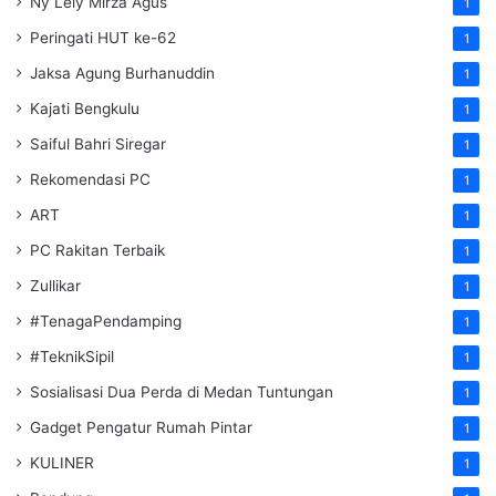
Ny Lely Mirza Agus
1
Peringati HUT ke-62
1
Jaksa Agung Burhanuddin
1
Kajati Bengkulu
1
Saiful Bahri Siregar
1
Rekomendasi PC
1
ART
1
PC Rakitan Terbaik
1
Zullikar
1
#TenagaPendamping
1
#TeknikSipil
1
Sosialisasi Dua Perda di Medan Tuntungan
1
Gadget Pengatur Rumah Pintar
1
KULINER
1