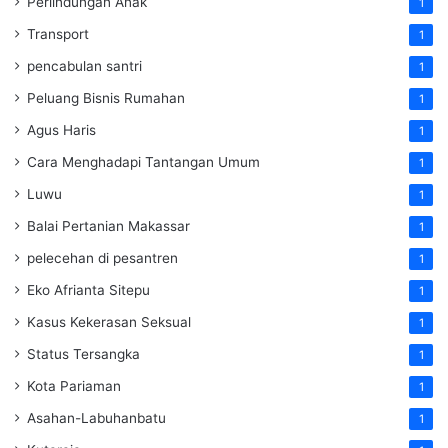
Perlindungan Anak
1
Transport
1
pencabulan santri
1
Peluang Bisnis Rumahan
1
Agus Haris
1
Cara Menghadapi Tantangan Umum
1
Luwu
1
Balai Pertanian Makassar
1
pelecehan di pesantren
1
Eko Afrianta Sitepu
1
Kasus Kekerasan Seksual
1
Status Tersangka
1
Kota Pariaman
1
Asahan-Labuhanbatu
1