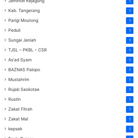
Jamintel Kejagung
1
Kab. Tangerang
1
Parigi Moutong
1
Peduli
1
Sungai Janiah
1
TJSL – PKBL – CSR
1
As'ad Syam
1
BAZNAS Palopo
1
Mustahrim
1
Rujab Saokotae
1
Rustin
1
Zakat Fitrah
1
Zakat Mal
1
kepsek
1