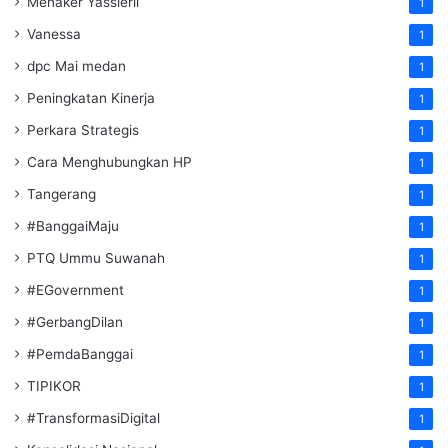
Menaker Yassierli
1
Vanessa
1
dpc Mai medan
1
Peningkatan Kinerja
1
Perkara Strategis
1
Cara Menghubungkan HP
1
Tangerang
1
#BanggaiMaju
1
PTQ Ummu Suwanah
1
#EGovernment
1
#GerbangDilan
1
#PemdaBanggai
1
TIPIKOR
1
#TransformasiDigital
1