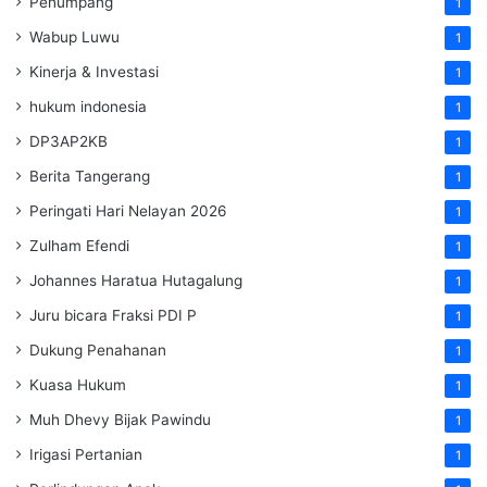
Penumpang
1
Wabup Luwu
1
Kinerja & Investasi
1
hukum indonesia
1
DP3AP2KB
1
Berita Tangerang
1
Peringati Hari Nelayan 2026
1
Zulham Efendi
1
Johannes Haratua Hutagalung
1
Juru bicara Fraksi PDI P
1
Dukung Penahanan
1
Kuasa Hukum
1
Muh Dhevy Bijak Pawindu
1
Irigasi Pertanian
1