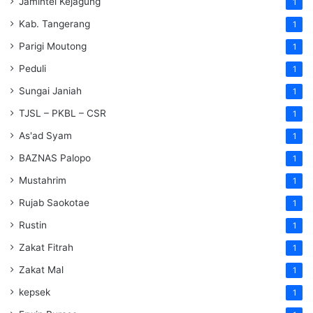
Jamintel Kejagung
1
Kab. Tangerang
1
Parigi Moutong
1
Peduli
1
Sungai Janiah
1
TJSL – PKBL – CSR
1
As'ad Syam
1
BAZNAS Palopo
1
Mustahrim
1
Rujab Saokotae
1
Rustin
1
Zakat Fitrah
1
Zakat Mal
1
kepsek
1