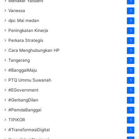
Menaker Yassierli
1
Vanessa
1
dpc Mai medan
1
Peningkatan Kinerja
1
Perkara Strategis
1
Cara Menghubungkan HP
1
Tangerang
1
#BanggaiMaju
1
PTQ Ummu Suwanah
1
#EGovernment
1
#GerbangDilan
1
#PemdaBanggai
1
TIPIKOR
1
#TransformasiDigital
1