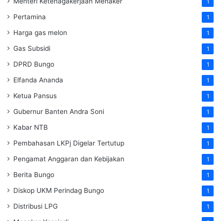
Menteri Ketenagakerjaan
Menaker
1
Pertamina
1
Harga gas melon
1
Gas Subsidi
1
DPRD Bungo
1
Elfanda Ananda
1
Ketua Pansus
1
Gubernur Banten Andra Soni
1
Kabar NTB
1
Pembahasan LKPj Digelar Tertutup
1
Pengamat Anggaran dan Kebijakan
1
Berita Bungo
1
Diskop UKM Perindag Bungo
1
Distribusi LPG
1