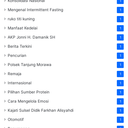
Konsolidasi Nasional
1
Mengenal Intermittent Fasting
1
ruko titi kuning
1
Manfaat Kedelai
1
AKP Jonni H. Damanik SH
1
Berita Terkini
1
Pencurian
1
Polsek Tanjung Morawa
1
Remaja
1
Internasional
1
Pilihan Sumber Protein
1
Cara Mengelola Emosi
1
Kajati Sulsel Didik Farkhan Alisyahdi
1
Otomotif
1