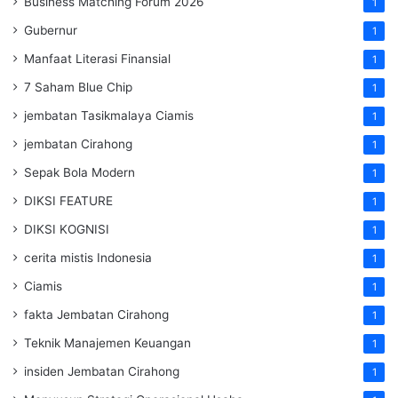
Business Matching Forum 2026
1
Gubernur
1
Manfaat Literasi Finansial
1
7 Saham Blue Chip
1
jembatan Tasikmalaya Ciamis
1
jembatan Cirahong
1
Sepak Bola Modern
1
DIKSI FEATURE
1
DIKSI KOGNISI
1
cerita mistis Indonesia
1
Ciamis
1
fakta Jembatan Cirahong
1
Teknik Manajemen Keuangan
1
insiden Jembatan Cirahong
1