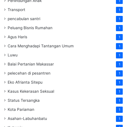
Perlindungan Anak
1
Transport
1
pencabulan santri
1
Peluang Bisnis Rumahan
1
Agus Haris
1
Cara Menghadapi Tantangan Umum
1
Luwu
1
Balai Pertanian Makassar
1
pelecehan di pesantren
1
Eko Afrianta Sitepu
1
Kasus Kekerasan Seksual
1
Status Tersangka
1
Kota Pariaman
1
Asahan-Labuhanbatu
1