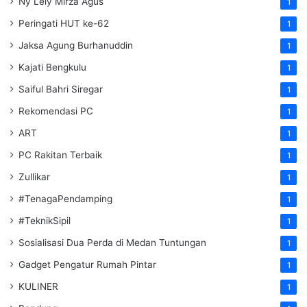
Ny Lely Mirza Agus
1
Peringati HUT ke-62
1
Jaksa Agung Burhanuddin
1
Kajati Bengkulu
1
Saiful Bahri Siregar
1
Rekomendasi PC
1
ART
1
PC Rakitan Terbaik
1
Zullikar
1
#TenagaPendamping
1
#TeknikSipil
1
Sosialisasi Dua Perda di Medan Tuntungan
1
Gadget Pengatur Rumah Pintar
1
KULINER
1