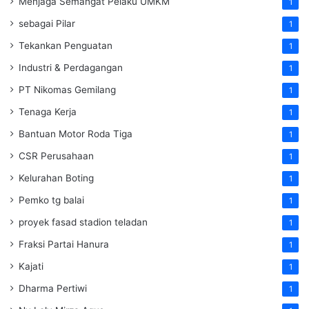
Menjaga Semangat Pelaku UMKM
1
sebagai Pilar
1
Tekankan Penguatan
1
Industri & Perdagangan
1
PT Nikomas Gemilang
1
Tenaga Kerja
1
Bantuan Motor Roda Tiga
1
CSR Perusahaan
1
Kelurahan Boting
1
Pemko tg balai
1
proyek fasad stadion teladan
1
Fraksi Partai Hanura
1
Kajati
1
Dharma Pertiwi
1