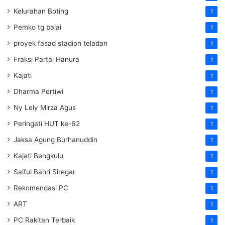
Kelurahan Boting
1
Pemko tg balai
1
proyek fasad stadion teladan
1
Fraksi Partai Hanura
1
Kajati
1
Dharma Pertiwi
1
Ny Lely Mirza Agus
1
Peringati HUT ke-62
1
Jaksa Agung Burhanuddin
1
Kajati Bengkulu
1
Saiful Bahri Siregar
1
Rekomendasi PC
1
ART
1
PC Rakitan Terbaik
1