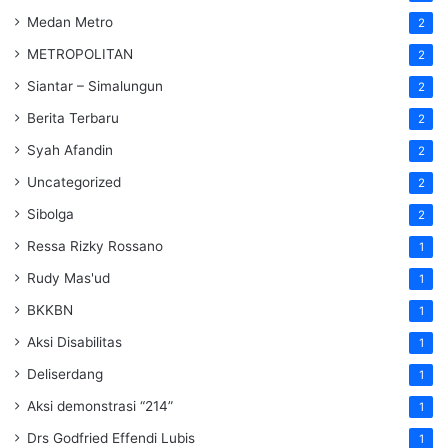
Medan Metro
2
METROPOLITAN
2
Siantar – Simalungun
2
Berita Terbaru
2
Syah Afandin
2
Uncategorized
2
Sibolga
2
Ressa Rizky Rossano
1
Rudy Mas'ud
1
BKKBN
1
Aksi Disabilitas
1
Deliserdang
1
Aksi demonstrasi “214”
1
Drs Godfried Effendi Lubis
1