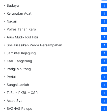
Budaya
1
Kerapatan Adat
1
Nagari
1
Polres Tanah Karo
1
Arus Mudik Idul Fitri
1
Sosialisasikan Perda Persampahan
1
Jamintel Kejagung
1
Kab. Tangerang
1
Parigi Moutong
1
Peduli
1
Sungai Janiah
1
TJSL – PKBL – CSR
1
As'ad Syam
1
BAZNAS Palopo
1