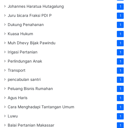
Johannes Haratua Hutagalung
1
Juru bicara Fraksi PDI P
1
Dukung Penahanan
1
Kuasa Hukum
1
Muh Dhevy Bijak Pawindu
1
Irigasi Pertanian
1
Perlindungan Anak
1
Transport
1
pencabulan santri
1
Peluang Bisnis Rumahan
1
Agus Haris
1
Cara Menghadapi Tantangan Umum
1
Luwu
1
Balai Pertanian Makassar
1