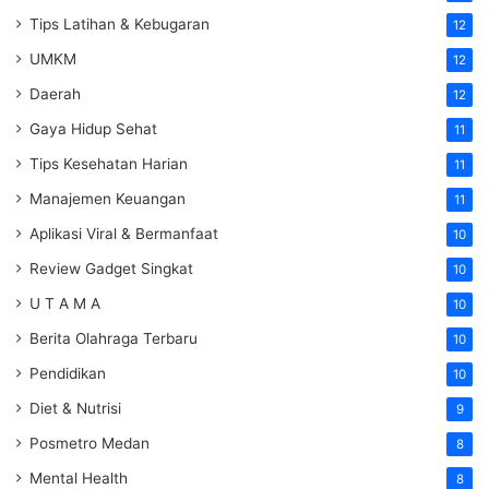
Tips Latihan & Kebugaran
12
UMKM
12
Daerah
12
Gaya Hidup Sehat
11
Tips Kesehatan Harian
11
Manajemen Keuangan
11
Aplikasi Viral & Bermanfaat
10
Review Gadget Singkat
10
U T A M A
10
Berita Olahraga Terbaru
10
Pendidikan
10
Diet & Nutrisi
9
Posmetro Medan
8
Mental Health
8