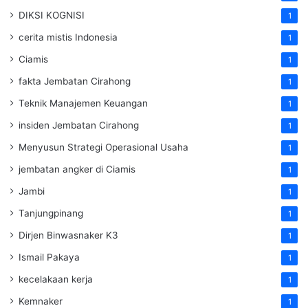
DIKSI KOGNISI
1
cerita mistis Indonesia
1
Ciamis
1
fakta Jembatan Cirahong
1
Teknik Manajemen Keuangan
1
insiden Jembatan Cirahong
1
Menyusun Strategi Operasional Usaha
1
jembatan angker di Ciamis
1
Jambi
1
Tanjungpinang
1
Dirjen Binwasnaker K3
1
Ismail Pakaya
1
kecelakaan kerja
1
Kemnaker
1