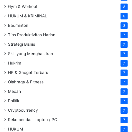
Gym & Workout
8
HUKUM & KRIMINAL
8
Badminton
8
Tips Produktivitas Harian
7
Strategi Bisnis
7
Skill yang Menghasilkan
7
Hukrim
7
HP & Gadget Terbaru
7
Olahraga & Fitness
7
Medan
7
Politik
7
Cryptocurrency
7
Rekomendasi Laptop / PC
7
HUKUM
7