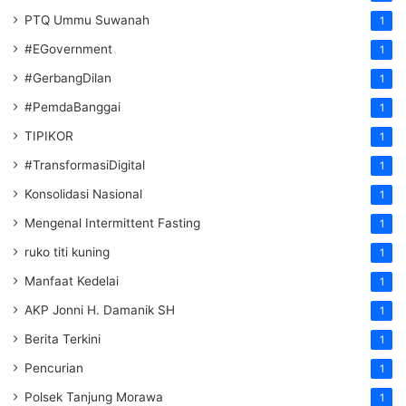
PTQ Ummu Suwanah
1
#EGovernment
1
#GerbangDilan
1
#PemdaBanggai
1
TIPIKOR
1
#TransformasiDigital
1
Konsolidasi Nasional
1
Mengenal Intermittent Fasting
1
ruko titi kuning
1
Manfaat Kedelai
1
AKP Jonni H. Damanik SH
1
Berita Terkini
1
Pencurian
1
Polsek Tanjung Morawa
1