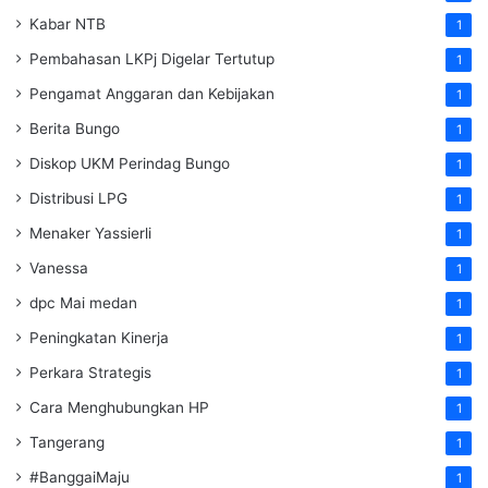
Kabar NTB
1
Pembahasan LKPj Digelar Tertutup
1
Pengamat Anggaran dan Kebijakan
1
Berita Bungo
1
Diskop UKM Perindag Bungo
1
Distribusi LPG
1
Menaker Yassierli
1
Vanessa
1
dpc Mai medan
1
Peningkatan Kinerja
1
Perkara Strategis
1
Cara Menghubungkan HP
1
Tangerang
1
#BanggaiMaju
1