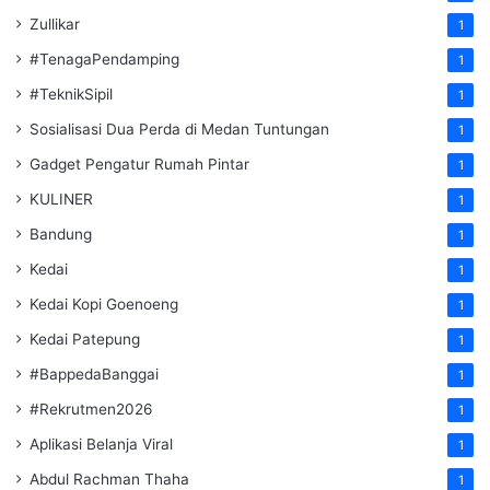
Zullikar
1
#TenagaPendamping
1
#TeknikSipil
1
Sosialisasi Dua Perda di Medan Tuntungan
1
Gadget Pengatur Rumah Pintar
1
KULINER
1
Bandung
1
Kedai
1
Kedai Kopi Goenoeng
1
Kedai Patepung
1
#BappedaBanggai
1
#Rekrutmen2026
1
Aplikasi Belanja Viral
1
Abdul Rachman Thaha
1