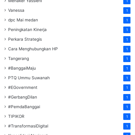
Menaker Yassierli
1
Vanessa
1
dpc Mai medan
1
Peningkatan Kinerja
1
Perkara Strategis
1
Cara Menghubungkan HP
1
Tangerang
1
#BanggaiMaju
1
PTQ Ummu Suwanah
1
#EGovernment
1
#GerbangDilan
1
#PemdaBanggai
1
TIPIKOR
1
#TransformasiDigital
1