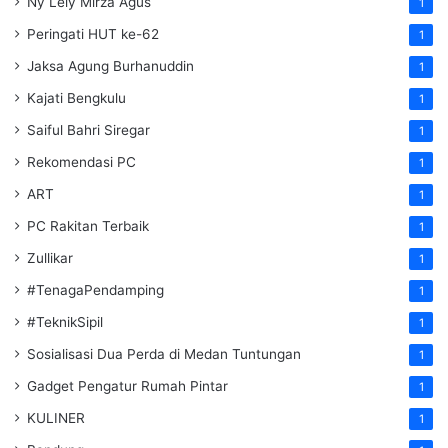
Ny Lely Mirza Agus
1
Peringati HUT ke-62
1
Jaksa Agung Burhanuddin
1
Kajati Bengkulu
1
Saiful Bahri Siregar
1
Rekomendasi PC
1
ART
1
PC Rakitan Terbaik
1
Zullikar
1
#TenagaPendamping
1
#TeknikSipil
1
Sosialisasi Dua Perda di Medan Tuntungan
1
Gadget Pengatur Rumah Pintar
1
KULINER
1