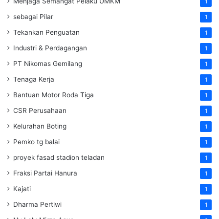
Menjaga Semangat Pelaku UMKM
1
sebagai Pilar
1
Tekankan Penguatan
1
Industri & Perdagangan
1
PT Nikomas Gemilang
1
Tenaga Kerja
1
Bantuan Motor Roda Tiga
1
CSR Perusahaan
1
Kelurahan Boting
1
Pemko tg balai
1
proyek fasad stadion teladan
1
Fraksi Partai Hanura
1
Kajati
1
Dharma Pertiwi
1