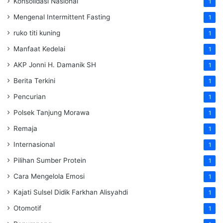
Konsolidasi Nasional
1
Mengenal Intermittent Fasting
1
ruko titi kuning
1
Manfaat Kedelai
1
AKP Jonni H. Damanik SH
1
Berita Terkini
1
Pencurian
1
Polsek Tanjung Morawa
1
Remaja
1
Internasional
1
Pilihan Sumber Protein
1
Cara Mengelola Emosi
1
Kajati Sulsel Didik Farkhan Alisyahdi
1
Otomotif
1