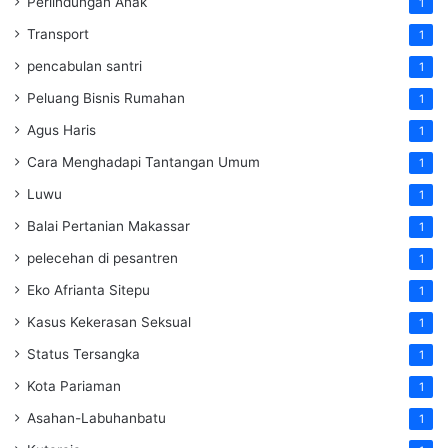
Perlindungan Anak
1
Transport
1
pencabulan santri
1
Peluang Bisnis Rumahan
1
Agus Haris
1
Cara Menghadapi Tantangan Umum
1
Luwu
1
Balai Pertanian Makassar
1
pelecehan di pesantren
1
Eko Afrianta Sitepu
1
Kasus Kekerasan Seksual
1
Status Tersangka
1
Kota Pariaman
1
Asahan-Labuhanbatu
1