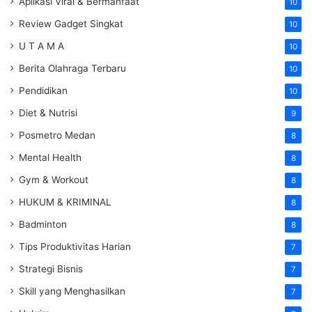
Aplikasi Viral & Bermanfaat
10
Review Gadget Singkat
10
U T A M A
10
Berita Olahraga Terbaru
10
Pendidikan
10
Diet & Nutrisi
9
Posmetro Medan
8
Mental Health
8
Gym & Workout
8
HUKUM & KRIMINAL
8
Badminton
8
Tips Produktivitas Harian
7
Strategi Bisnis
7
Skill yang Menghasilkan
7