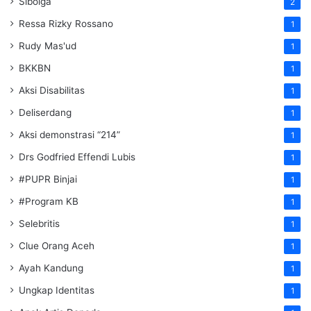
Sibolga
2
Ressa Rizky Rossano
1
Rudy Mas'ud
1
BKKBN
1
Aksi Disabilitas
1
Deliserdang
1
Aksi demonstrasi “214”
1
Drs Godfried Effendi Lubis
1
#PUPR Binjai
1
#Program KB
1
Selebritis
1
Clue Orang Aceh
1
Ayah Kandung
1
Ungkap Identitas
1