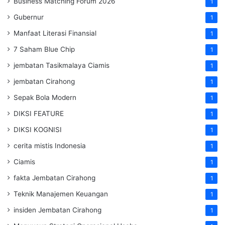
Business Matching Forum 2026
1
Gubernur
1
Manfaat Literasi Finansial
1
7 Saham Blue Chip
1
jembatan Tasikmalaya Ciamis
1
jembatan Cirahong
1
Sepak Bola Modern
1
DIKSI FEATURE
1
DIKSI KOGNISI
1
cerita mistis Indonesia
1
Ciamis
1
fakta Jembatan Cirahong
1
Teknik Manajemen Keuangan
1
insiden Jembatan Cirahong
1