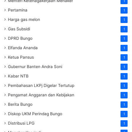
Menteri Ketenagakerjaan
Menaker
1
Pertamina
1
Harga gas melon
1
Gas Subsidi
1
DPRD Bungo
1
Elfanda Ananda
1
Ketua Pansus
1
Gubernur Banten Andra Soni
1
Kabar NTB
1
Pembahasan LKPj Digelar Tertutup
1
Pengamat Anggaran dan Kebijakan
1
Berita Bungo
1
Diskop UKM Perindag Bungo
1
Distribusi LPG
1