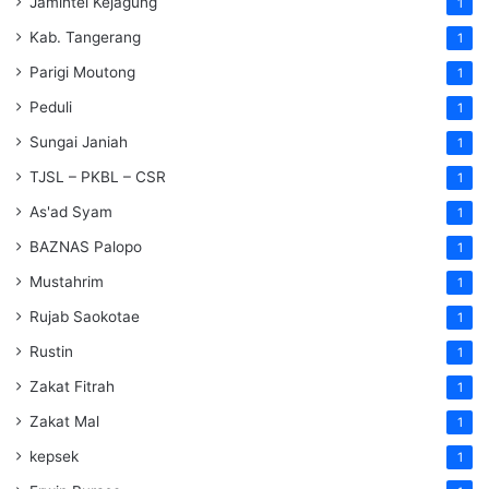
Jamintel Kejagung
1
Kab. Tangerang
1
Parigi Moutong
1
Peduli
1
Sungai Janiah
1
TJSL – PKBL – CSR
1
As'ad Syam
1
BAZNAS Palopo
1
Mustahrim
1
Rujab Saokotae
1
Rustin
1
Zakat Fitrah
1
Zakat Mal
1
kepsek
1