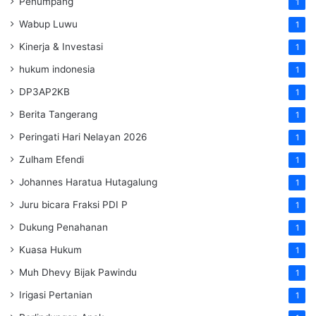
Penumpang
1
Wabup Luwu
1
Kinerja & Investasi
1
hukum indonesia
1
DP3AP2KB
1
Berita Tangerang
1
Peringati Hari Nelayan 2026
1
Zulham Efendi
1
Johannes Haratua Hutagalung
1
Juru bicara Fraksi PDI P
1
Dukung Penahanan
1
Kuasa Hukum
1
Muh Dhevy Bijak Pawindu
1
Irigasi Pertanian
1