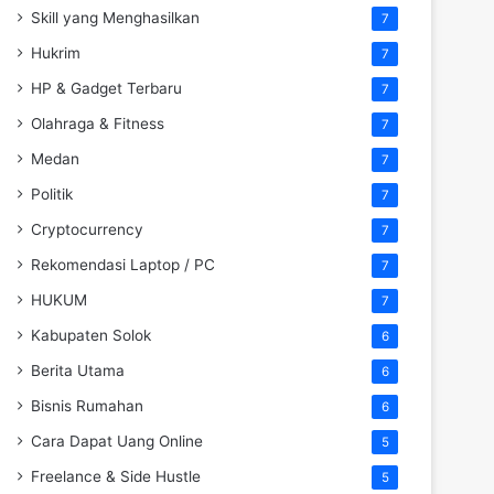
Skill yang Menghasilkan
7
Hukrim
7
HP & Gadget Terbaru
7
Olahraga & Fitness
7
Medan
7
Politik
7
Cryptocurrency
7
Rekomendasi Laptop / PC
7
HUKUM
7
Kabupaten Solok
6
Berita Utama
6
Bisnis Rumahan
6
Cara Dapat Uang Online
5
Freelance & Side Hustle
5