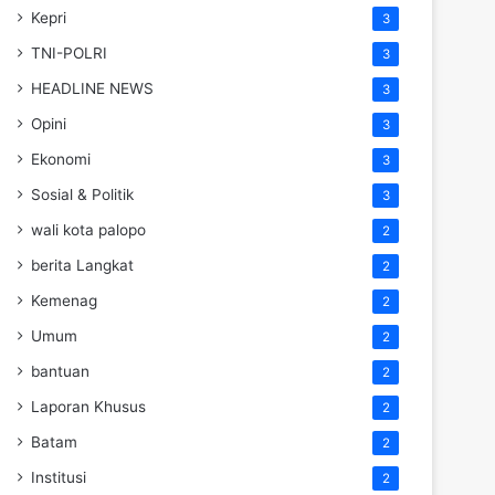
Kepri
3
TNI-POLRI
3
HEADLINE NEWS
3
Opini
3
Ekonomi
3
Sosial & Politik
3
wali kota palopo
2
berita Langkat
2
Kemenag
2
Umum
2
bantuan
2
Laporan Khusus
2
Batam
2
Institusi
2