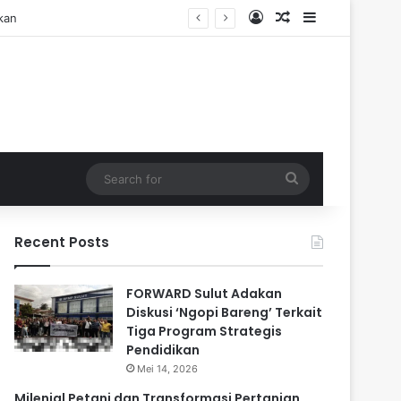
Log In
Random Article
Sidebar
Search
for
Recent Posts
FORWARD Sulut Adakan
Diskusi ‘Ngopi Bareng’ Terkait
Tiga Program Strategis
Pendidikan
Mei 14, 2026
Milenial Petani dan Transformasi Pertanian