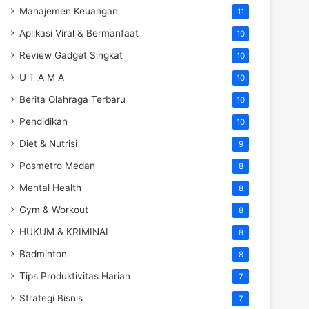
Manajemen Keuangan
11
Aplikasi Viral & Bermanfaat
10
Review Gadget Singkat
10
U T A M A
10
Berita Olahraga Terbaru
10
Pendidikan
10
Diet & Nutrisi
9
Posmetro Medan
8
Mental Health
8
Gym & Workout
8
HUKUM & KRIMINAL
8
Badminton
8
Tips Produktivitas Harian
7
Strategi Bisnis
7