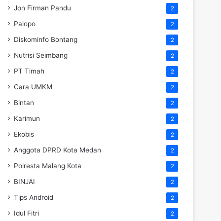
Jon Firman Pandu
2
Palopo
2
Diskominfo Bontang
2
Nutrisi Seimbang
2
PT Timah
2
Cara UMKM
2
Bintan
2
Karimun
2
Ekobis
2
Anggota DPRD Kota Medan
2
Polresta Malang Kota
2
BINJAI
2
Tips Android
2
Idul Fitri
2