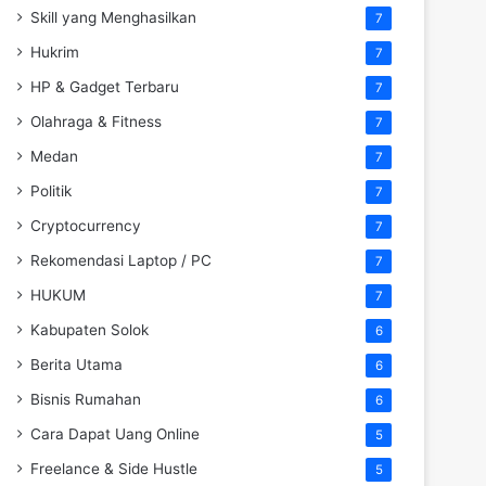
Skill yang Menghasilkan
7
Hukrim
7
HP & Gadget Terbaru
7
Olahraga & Fitness
7
Medan
7
Politik
7
Cryptocurrency
7
Rekomendasi Laptop / PC
7
HUKUM
7
Kabupaten Solok
6
Berita Utama
6
Bisnis Rumahan
6
Cara Dapat Uang Online
5
Freelance & Side Hustle
5