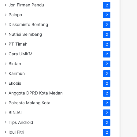
Jon Firman Pandu
2
Palopo
2
Diskominfo Bontang
2
Nutrisi Seimbang
2
PT Timah
2
Cara UMKM
2
Bintan
2
Karimun
2
Ekobis
2
Anggota DPRD Kota Medan
2
Polresta Malang Kota
2
BINJAI
2
Tips Android
2
Idul Fitri
2