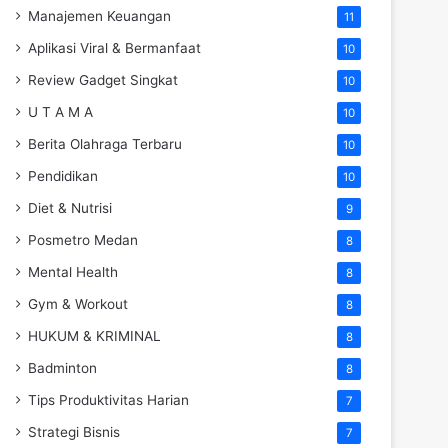
Manajemen Keuangan
11
Aplikasi Viral & Bermanfaat
10
Review Gadget Singkat
10
U T A M A
10
Berita Olahraga Terbaru
10
Pendidikan
10
Diet & Nutrisi
9
Posmetro Medan
8
Mental Health
8
Gym & Workout
8
HUKUM & KRIMINAL
8
Badminton
8
Tips Produktivitas Harian
7
Strategi Bisnis
7