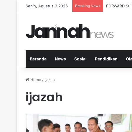
Senin, Agustus 3 2026
Breaking News
Milenial Petan
Beranda
News
Sosial
Pendidikan
Ol
Home
/
ijazah
ijazah