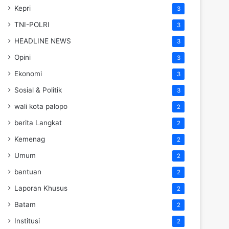
Kepri
3
TNI-POLRI
3
HEADLINE NEWS
3
Opini
3
Ekonomi
3
Sosial & Politik
3
wali kota palopo
2
berita Langkat
2
Kemenag
2
Umum
2
bantuan
2
Laporan Khusus
2
Batam
2
Institusi
2