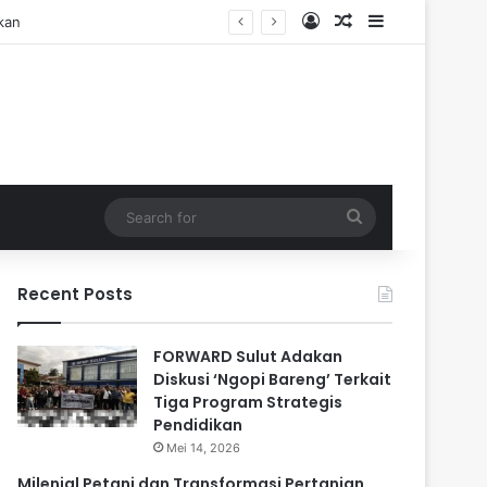
Log In
Random Article
Sidebar
Search
for
Recent Posts
FORWARD Sulut Adakan
Diskusi ‘Ngopi Bareng’ Terkait
Tiga Program Strategis
Pendidikan
Mei 14, 2026
Milenial Petani dan Transformasi Pertanian