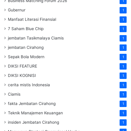
Business Matching Forum 2026
1
Gubernur
1
Manfaat Literasi Finansial
1
7 Saham Blue Chip
1
jembatan Tasikmalaya Ciamis
1
jembatan Cirahong
1
Sepak Bola Modern
1
DIKSI FEATURE
1
DIKSI KOGNISI
1
cerita mistis Indonesia
1
Ciamis
1
fakta Jembatan Cirahong
1
Teknik Manajemen Keuangan
1
insiden Jembatan Cirahong
1