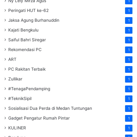
Ny Lely Mirza Agus
1
Peringati HUT ke-62
1
Jaksa Agung Burhanuddin
1
Kajati Bengkulu
1
Saiful Bahri Siregar
1
Rekomendasi PC
1
ART
1
PC Rakitan Terbaik
1
Zullikar
1
#TenagaPendamping
1
#TeknikSipil
1
Sosialisasi Dua Perda di Medan Tuntungan
1
Gadget Pengatur Rumah Pintar
1
KULINER
1