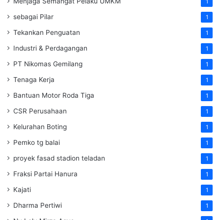
Menjaga Semangat Pelaku UMKM
1
sebagai Pilar
1
Tekankan Penguatan
1
Industri & Perdagangan
1
PT Nikomas Gemilang
1
Tenaga Kerja
1
Bantuan Motor Roda Tiga
1
CSR Perusahaan
1
Kelurahan Boting
1
Pemko tg balai
1
proyek fasad stadion teladan
1
Fraksi Partai Hanura
1
Kajati
1
Dharma Pertiwi
1