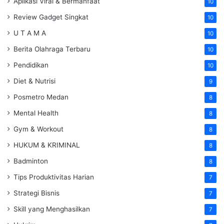
Aplikasi Viral & Bermanfaat
10
Review Gadget Singkat
10
U T A M A
10
Berita Olahraga Terbaru
10
Pendidikan
10
Diet & Nutrisi
9
Posmetro Medan
8
Mental Health
8
Gym & Workout
8
HUKUM & KRIMINAL
8
Badminton
8
Tips Produktivitas Harian
7
Strategi Bisnis
7
Skill yang Menghasilkan
7