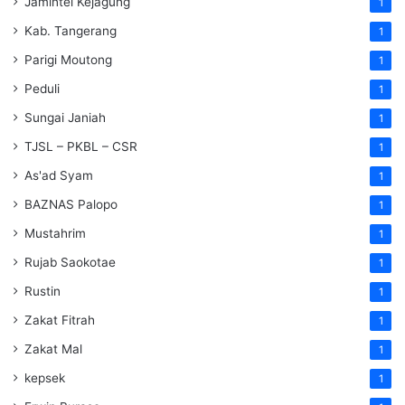
Jamintel Kejagung
1
Kab. Tangerang
1
Parigi Moutong
1
Peduli
1
Sungai Janiah
1
TJSL – PKBL – CSR
1
As'ad Syam
1
BAZNAS Palopo
1
Mustahrim
1
Rujab Saokotae
1
Rustin
1
Zakat Fitrah
1
Zakat Mal
1
kepsek
1