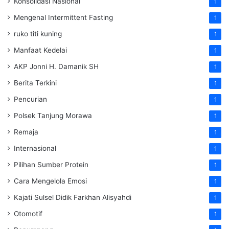
Konsolidasi Nasional
1
Mengenal Intermittent Fasting
1
ruko titi kuning
1
Manfaat Kedelai
1
AKP Jonni H. Damanik SH
1
Berita Terkini
1
Pencurian
1
Polsek Tanjung Morawa
1
Remaja
1
Internasional
1
Pilihan Sumber Protein
1
Cara Mengelola Emosi
1
Kajati Sulsel Didik Farkhan Alisyahdi
1
Otomotif
1