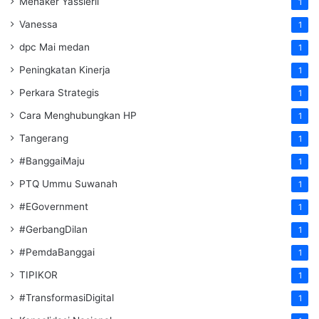
Menaker Yassierli
1
Vanessa
1
dpc Mai medan
1
Peningkatan Kinerja
1
Perkara Strategis
1
Cara Menghubungkan HP
1
Tangerang
1
#BanggaiMaju
1
PTQ Ummu Suwanah
1
#EGovernment
1
#GerbangDilan
1
#PemdaBanggai
1
TIPIKOR
1
#TransformasiDigital
1