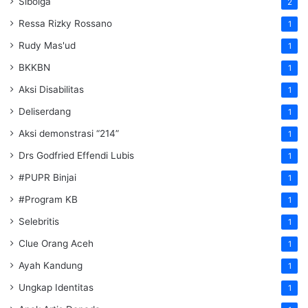
Sibolga
2
Ressa Rizky Rossano
1
Rudy Mas'ud
1
BKKBN
1
Aksi Disabilitas
1
Deliserdang
1
Aksi demonstrasi “214”
1
Drs Godfried Effendi Lubis
1
#PUPR Binjai
1
#Program KB
1
Selebritis
1
Clue Orang Aceh
1
Ayah Kandung
1
Ungkap Identitas
1