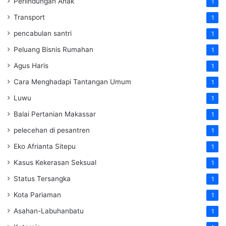
Perlindungan Anak
1
Transport
1
pencabulan santri
1
Peluang Bisnis Rumahan
1
Agus Haris
1
Cara Menghadapi Tantangan Umum
1
Luwu
1
Balai Pertanian Makassar
1
pelecehan di pesantren
1
Eko Afrianta Sitepu
1
Kasus Kekerasan Seksual
1
Status Tersangka
1
Kota Pariaman
1
Asahan-Labuhanbatu
1