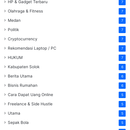
HP & Gadget Terbaru
7
Olahraga & Fitness
7
Medan
7
Politik
7
Cryptocurrency
7
Rekomendasi Laptop / PC
7
HUKUM
7
Kabupaten Solok
6
Berita Utama
6
Bisnis Rumahan
6
Cara Dapat Uang Online
5
Freelance & Side Hustle
5
Utama
5
Sepak Bola
5