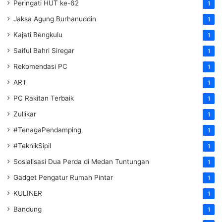
Peringati HUT ke-62
1
Jaksa Agung Burhanuddin
1
Kajati Bengkulu
1
Saiful Bahri Siregar
1
Rekomendasi PC
1
ART
1
PC Rakitan Terbaik
1
Zullikar
1
#TenagaPendamping
1
#TeknikSipil
1
Sosialisasi Dua Perda di Medan Tuntungan
1
Gadget Pengatur Rumah Pintar
1
KULINER
1
Bandung
1