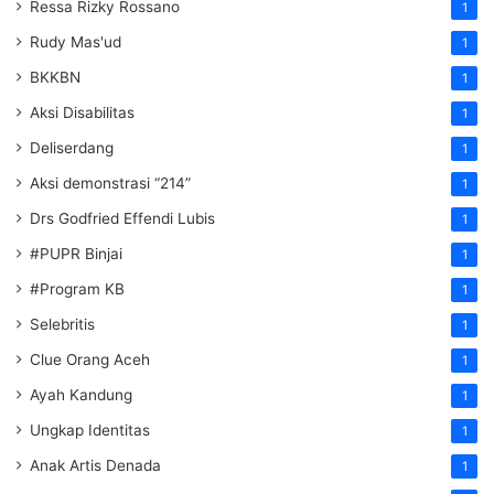
Ressa Rizky Rossano
1
Rudy Mas'ud
1
BKKBN
1
Aksi Disabilitas
1
Deliserdang
1
Aksi demonstrasi “214”
1
Drs Godfried Effendi Lubis
1
#PUPR Binjai
1
#Program KB
1
Selebritis
1
Clue Orang Aceh
1
Ayah Kandung
1
Ungkap Identitas
1
Anak Artis Denada
1