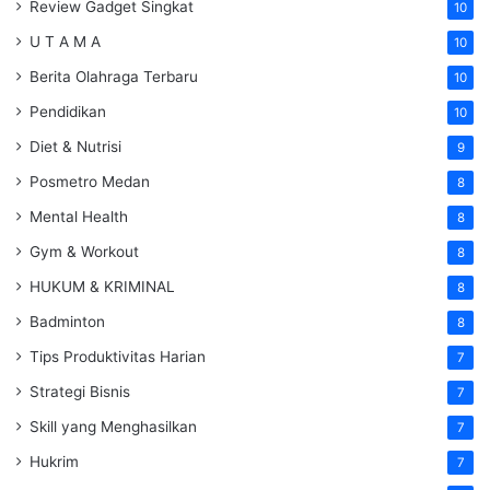
Review Gadget Singkat
10
U T A M A
10
Berita Olahraga Terbaru
10
Pendidikan
10
Diet & Nutrisi
9
Posmetro Medan
8
Mental Health
8
Gym & Workout
8
HUKUM & KRIMINAL
8
Badminton
8
Tips Produktivitas Harian
7
Strategi Bisnis
7
Skill yang Menghasilkan
7
Hukrim
7