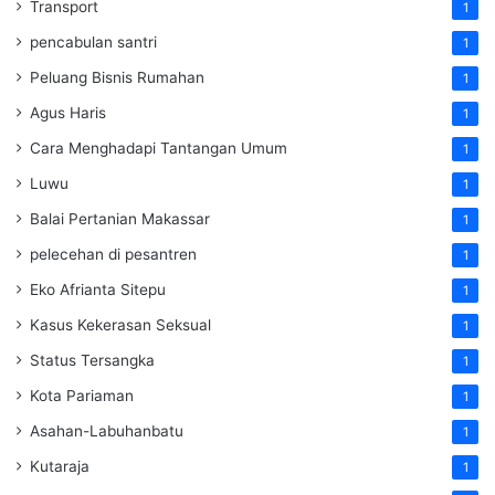
Transport
1
pencabulan santri
1
Peluang Bisnis Rumahan
1
Agus Haris
1
Cara Menghadapi Tantangan Umum
1
Luwu
1
Balai Pertanian Makassar
1
pelecehan di pesantren
1
Eko Afrianta Sitepu
1
Kasus Kekerasan Seksual
1
Status Tersangka
1
Kota Pariaman
1
Asahan-Labuhanbatu
1
Kutaraja
1