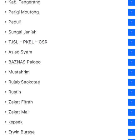
Kab. Tangerang
1
Parigi Moutong
1
Peduli
1
Sungai Janiah
1
TJSL – PKBL – CSR
1
As'ad Syam
1
BAZNAS Palopo
1
Mustahrim
1
Rujab Saokotae
1
Rustin
1
Zakat Fitrah
1
Zakat Mal
1
kepsek
1
Erwin Burase
1