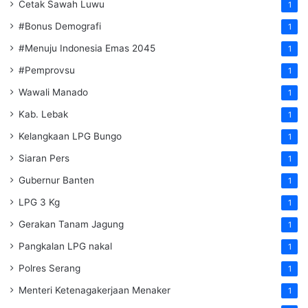
Cetak Sawah Luwu
1
#Bonus Demografi
1
#Menuju Indonesia Emas 2045
1
#Pemprovsu
1
Wawali Manado
1
Kab. Lebak
1
Kelangkaan LPG Bungo
1
Siaran Pers
1
Gubernur Banten
1
LPG 3 Kg
1
Gerakan Tanam Jagung
1
Pangkalan LPG nakal
1
Polres Serang
1
Menteri Ketenagakerjaan
Menaker
1