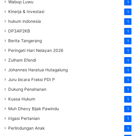
Wabup Luwu
1
Kinerja & Investasi
1
hukum indonesia
1
DP3AP2KB
1
Berita Tangerang
1
Peringati Hari Nelayan 2026
1
Zulham Efendi
1
Johannes Haratua Hutagalung
1
Juru bicara Fraksi PDI P
1
Dukung Penahanan
1
Kuasa Hukum
1
Muh Dhevy Bijak Pawindu
1
Irigasi Pertanian
1
Perlindungan Anak
1