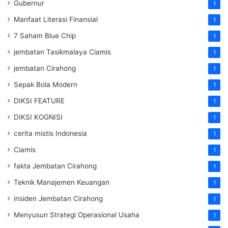
Gubernur
1
Manfaat Literasi Finansial
1
7 Saham Blue Chip
1
jembatan Tasikmalaya Ciamis
1
jembatan Cirahong
1
Sepak Bola Modern
1
DIKSI FEATURE
1
DIKSI KOGNISI
1
cerita mistis Indonesia
1
Ciamis
1
fakta Jembatan Cirahong
1
Teknik Manajemen Keuangan
1
insiden Jembatan Cirahong
1
Menyusun Strategi Operasional Usaha
1