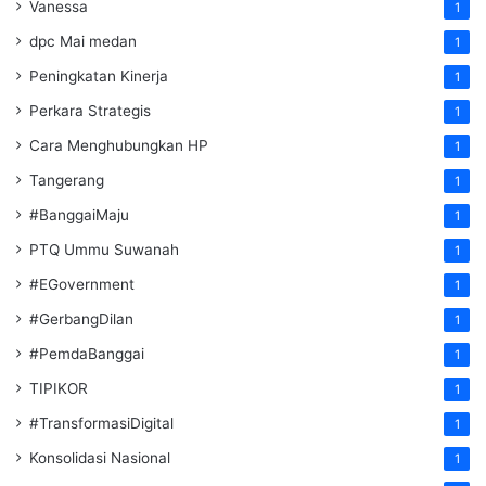
Vanessa
1
dpc Mai medan
1
Peningkatan Kinerja
1
Perkara Strategis
1
Cara Menghubungkan HP
1
Tangerang
1
#BanggaiMaju
1
PTQ Ummu Suwanah
1
#EGovernment
1
#GerbangDilan
1
#PemdaBanggai
1
TIPIKOR
1
#TransformasiDigital
1
Konsolidasi Nasional
1