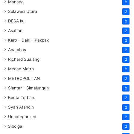
Manado
2
Sulawesi Utara
2
DESA ku
2
Asahan
2
Karo – Dairi – Pakpak
2
Anambas
2
Richard Sualang
2
Medan Metro
2
METROPOLITAN
2
Siantar – Simalungun
2
Berita Terbaru
2
Syah Afandin
2
Uncategorized
2
Sibolga
2