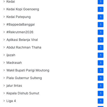
Kedai
1
Kedai Kopi Goenoeng
1
Kedai Patepung
1
#BappedaBanggai
1
#Rekrutmen2026
1
Aplikasi Belanja Viral
1
Abdul Rachman Thaha
1
ijazah
1
Madrasah
1
Wakil Bupati Parigi Moutong
1
Piala Gubernur Sulteng
1
jalur lintas
1
Kepala Dishub Sumut
1
Liga 4
1