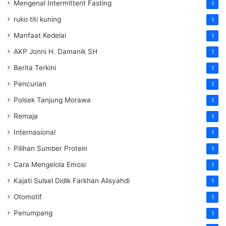
Mengenal Intermittent Fasting
1
ruko titi kuning
1
Manfaat Kedelai
1
AKP Jonni H. Damanik SH
1
Berita Terkini
1
Pencurian
1
Polsek Tanjung Morawa
1
Remaja
1
Internasional
1
Pilihan Sumber Protein
1
Cara Mengelola Emosi
1
Kajati Sulsel Didik Farkhan Alisyahdi
1
Otomotif
1
Penumpang
1