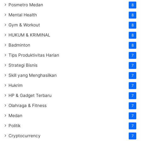
Posmetro Medan
8
Mental Health
8
Gym & Workout
8
HUKUM & KRIMINAL
8
Badminton
8
Tips Produktivitas Harian
7
Strategi Bisnis
7
Skill yang Menghasilkan
7
Hukrim
7
HP & Gadget Terbaru
7
Olahraga & Fitness
7
Medan
7
Politik
7
Cryptocurrency
7