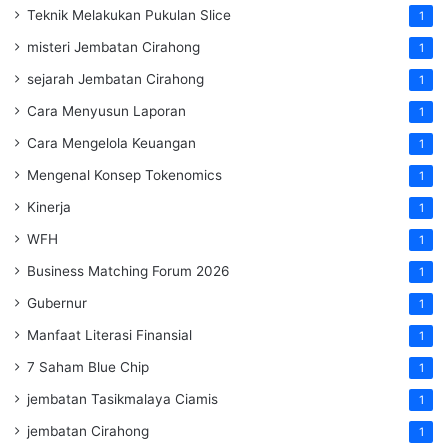
Teknik Melakukan Pukulan Slice
1
misteri Jembatan Cirahong
1
sejarah Jembatan Cirahong
1
Cara Menyusun Laporan
1
Cara Mengelola Keuangan
1
Mengenal Konsep Tokenomics
1
Kinerja
1
WFH
1
Business Matching Forum 2026
1
Gubernur
1
Manfaat Literasi Finansial
1
7 Saham Blue Chip
1
jembatan Tasikmalaya Ciamis
1
jembatan Cirahong
1