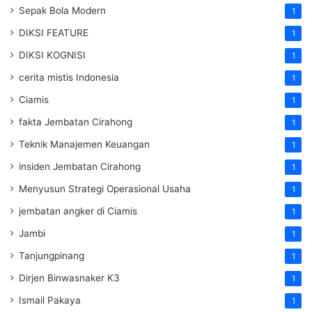
Sepak Bola Modern
1
DIKSI FEATURE
1
DIKSI KOGNISI
1
cerita mistis Indonesia
1
Ciamis
1
fakta Jembatan Cirahong
1
Teknik Manajemen Keuangan
1
insiden Jembatan Cirahong
1
Menyusun Strategi Operasional Usaha
1
jembatan angker di Ciamis
1
Jambi
1
Tanjungpinang
1
Dirjen Binwasnaker K3
1
Ismail Pakaya
1