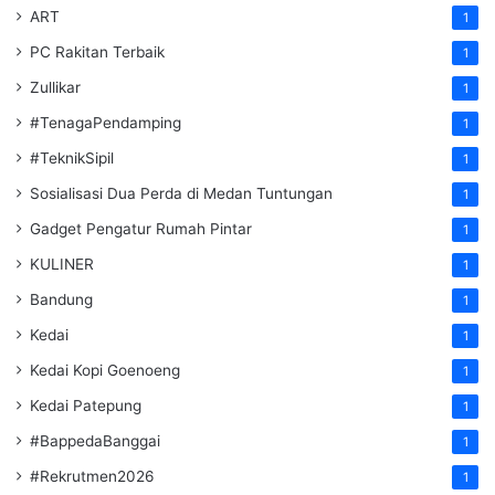
ART
1
PC Rakitan Terbaik
1
Zullikar
1
#TenagaPendamping
1
#TeknikSipil
1
Sosialisasi Dua Perda di Medan Tuntungan
1
Gadget Pengatur Rumah Pintar
1
KULINER
1
Bandung
1
Kedai
1
Kedai Kopi Goenoeng
1
Kedai Patepung
1
#BappedaBanggai
1
#Rekrutmen2026
1