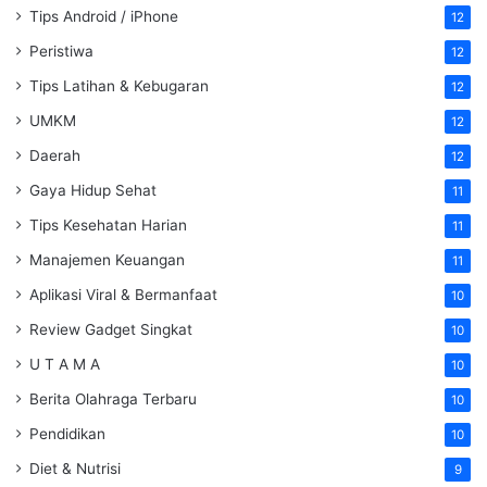
Tips Android / iPhone
12
Peristiwa
12
Tips Latihan & Kebugaran
12
UMKM
12
Daerah
12
Gaya Hidup Sehat
11
Tips Kesehatan Harian
11
Manajemen Keuangan
11
Aplikasi Viral & Bermanfaat
10
Review Gadget Singkat
10
U T A M A
10
Berita Olahraga Terbaru
10
Pendidikan
10
Diet & Nutrisi
9