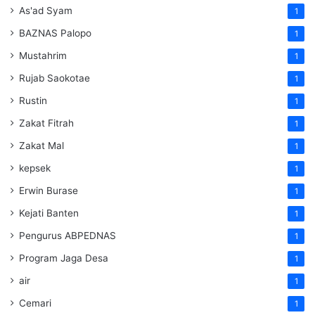
As'ad Syam
1
BAZNAS Palopo
1
Mustahrim
1
Rujab Saokotae
1
Rustin
1
Zakat Fitrah
1
Zakat Mal
1
kepsek
1
Erwin Burase
1
Kejati Banten
1
Pengurus ABPEDNAS
1
Program Jaga Desa
1
air
1
Cemari
1