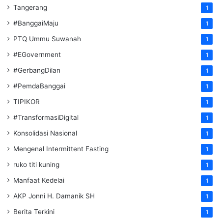
Tangerang
1
#BanggaiMaju
1
PTQ Ummu Suwanah
1
#EGovernment
1
#GerbangDilan
1
#PemdaBanggai
1
TIPIKOR
1
#TransformasiDigital
1
Konsolidasi Nasional
1
Mengenal Intermittent Fasting
1
ruko titi kuning
1
Manfaat Kedelai
1
AKP Jonni H. Damanik SH
1
Berita Terkini
1