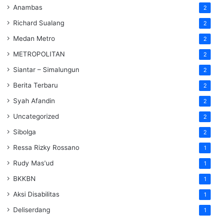
Anambas
2
Richard Sualang
2
Medan Metro
2
METROPOLITAN
2
Siantar – Simalungun
2
Berita Terbaru
2
Syah Afandin
2
Uncategorized
2
Sibolga
2
Ressa Rizky Rossano
1
Rudy Mas'ud
1
BKKBN
1
Aksi Disabilitas
1
Deliserdang
1