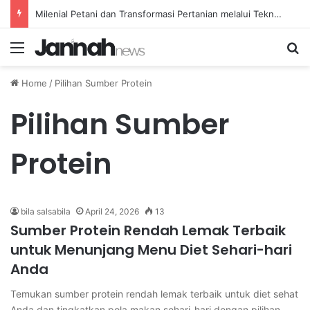
Milenial Petani dan Transformasi Pertanian melalui Teknologi Digital
Menu
Se
Home
/
Pilihan Sumber Protein
Pilihan Sumber
Protein
bila salsabila
April 24, 2026
13
Sumber Protein Rendah Lemak Terbaik
untuk Menunjang Menu Diet Sehari-hari
Anda
Temukan sumber protein rendah lemak terbaik untuk diet sehat
Anda dan tingkatkan pola makan sehari-hari dengan pilihan