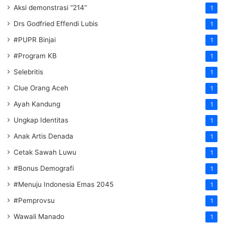
Aksi demonstrasi “214”
1
Drs Godfried Effendi Lubis
1
#PUPR Binjai
1
#Program KB
1
Selebritis
1
Clue Orang Aceh
1
Ayah Kandung
1
Ungkap Identitas
1
Anak Artis Denada
1
Cetak Sawah Luwu
1
#Bonus Demografi
1
#Menuju Indonesia Emas 2045
1
#Pemprovsu
1
Wawali Manado
1