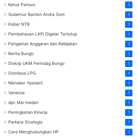
Ketua Pansus
1
Gubernur Banten Andra Soni
1
Kabar NTB
1
Pembahasan LKPj Digelar Tertutup
1
Pengamat Anggaran dan Kebijakan
1
Berita Bungo
1
Diskop UKM Perindag Bungo
1
Distribusi LPG
1
Menaker Yassierli
1
Vanessa
1
dpc Mai medan
1
Peningkatan Kinerja
1
Perkara Strategis
1
Cara Menghubungkan HP
1