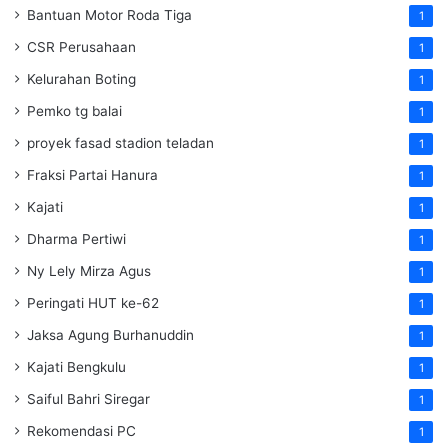
Bantuan Motor Roda Tiga
1
CSR Perusahaan
1
Kelurahan Boting
1
Pemko tg balai
1
proyek fasad stadion teladan
1
Fraksi Partai Hanura
1
Kajati
1
Dharma Pertiwi
1
Ny Lely Mirza Agus
1
Peringati HUT ke-62
1
Jaksa Agung Burhanuddin
1
Kajati Bengkulu
1
Saiful Bahri Siregar
1
Rekomendasi PC
1