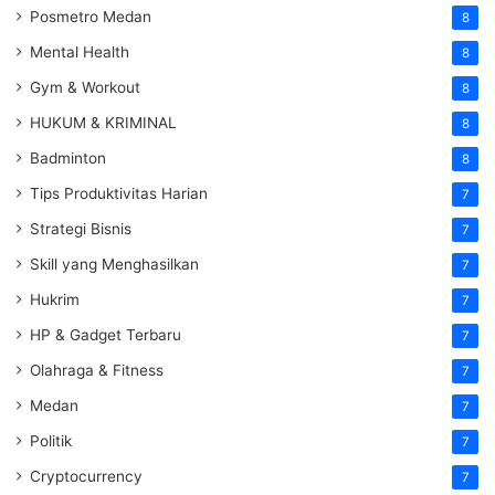
Posmetro Medan
8
Mental Health
8
Gym & Workout
8
HUKUM & KRIMINAL
8
Badminton
8
Tips Produktivitas Harian
7
Strategi Bisnis
7
Skill yang Menghasilkan
7
Hukrim
7
HP & Gadget Terbaru
7
Olahraga & Fitness
7
Medan
7
Politik
7
Cryptocurrency
7