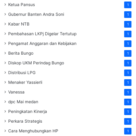
Ketua Pansus
1
Gubernur Banten Andra Soni
1
Kabar NTB
1
Pembahasan LKPj Digelar Tertutup
1
Pengamat Anggaran dan Kebijakan
1
Berita Bungo
1
Diskop UKM Perindag Bungo
1
Distribusi LPG
1
Menaker Yassierli
1
Vanessa
1
dpc Mai medan
1
Peningkatan Kinerja
1
Perkara Strategis
1
Cara Menghubungkan HP
1