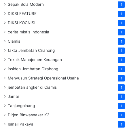
Sepak Bola Modern
1
DIKSI FEATURE
1
DIKSI KOGNISI
1
cerita mistis Indonesia
1
Ciamis
1
fakta Jembatan Cirahong
1
Teknik Manajemen Keuangan
1
insiden Jembatan Cirahong
1
Menyusun Strategi Operasional Usaha
1
jembatan angker di Ciamis
1
Jambi
1
Tanjungpinang
1
Dirjen Binwasnaker K3
1
Ismail Pakaya
1