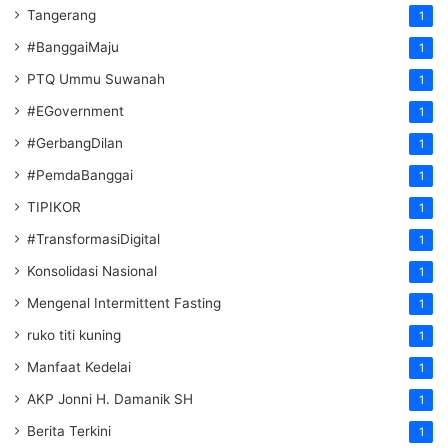
Tangerang
1
#BanggaiMaju
1
PTQ Ummu Suwanah
1
#EGovernment
1
#GerbangDilan
1
#PemdaBanggai
1
TIPIKOR
1
#TransformasiDigital
1
Konsolidasi Nasional
1
Mengenal Intermittent Fasting
1
ruko titi kuning
1
Manfaat Kedelai
1
AKP Jonni H. Damanik SH
1
Berita Terkini
1