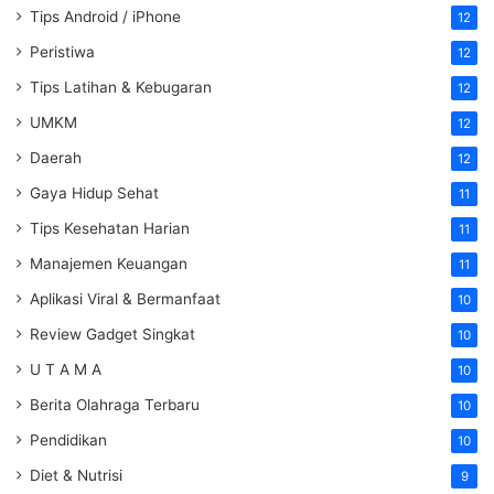
Tips Android / iPhone
12
Peristiwa
12
Tips Latihan & Kebugaran
12
UMKM
12
Daerah
12
Gaya Hidup Sehat
11
Tips Kesehatan Harian
11
Manajemen Keuangan
11
Aplikasi Viral & Bermanfaat
10
Review Gadget Singkat
10
U T A M A
10
Berita Olahraga Terbaru
10
Pendidikan
10
Diet & Nutrisi
9