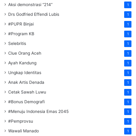
Aksi demonstrasi “214”
1
Drs Godfried Effendi Lubis
1
#PUPR Binjai
1
#Program KB
1
Selebritis
1
Clue Orang Aceh
1
Ayah Kandung
1
Ungkap Identitas
1
Anak Artis Denada
1
Cetak Sawah Luwu
1
#Bonus Demografi
1
#Menuju Indonesia Emas 2045
1
#Pemprovsu
1
Wawali Manado
1