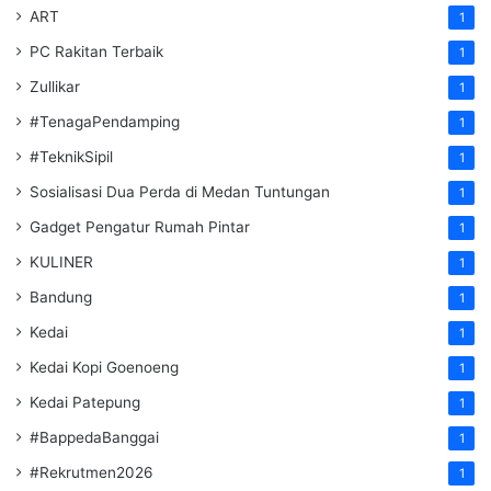
ART
1
PC Rakitan Terbaik
1
Zullikar
1
#TenagaPendamping
1
#TeknikSipil
1
Sosialisasi Dua Perda di Medan Tuntungan
1
Gadget Pengatur Rumah Pintar
1
KULINER
1
Bandung
1
Kedai
1
Kedai Kopi Goenoeng
1
Kedai Patepung
1
#BappedaBanggai
1
#Rekrutmen2026
1