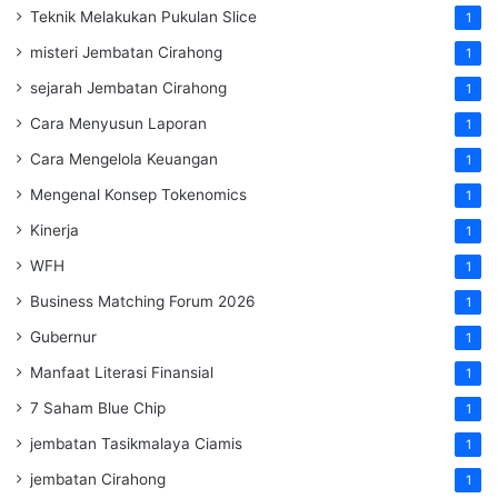
Teknik Melakukan Pukulan Slice
1
misteri Jembatan Cirahong
1
sejarah Jembatan Cirahong
1
Cara Menyusun Laporan
1
Cara Mengelola Keuangan
1
Mengenal Konsep Tokenomics
1
Kinerja
1
WFH
1
Business Matching Forum 2026
1
Gubernur
1
Manfaat Literasi Finansial
1
7 Saham Blue Chip
1
jembatan Tasikmalaya Ciamis
1
jembatan Cirahong
1