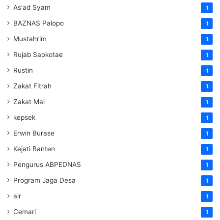
As'ad Syam
1
BAZNAS Palopo
1
Mustahrim
1
Rujab Saokotae
1
Rustin
1
Zakat Fitrah
1
Zakat Mal
1
kepsek
1
Erwin Burase
1
Kejati Banten
1
Pengurus ABPEDNAS
1
Program Jaga Desa
1
air
1
Cemari
1