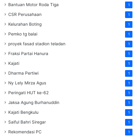
Bantuan Motor Roda Tiga
1
CSR Perusahaan
1
Kelurahan Boting
1
Pemko tg balai
1
proyek fasad stadion teladan
1
Fraksi Partai Hanura
1
Kajati
1
Dharma Pertiwi
1
Ny Lely Mirza Agus
1
Peringati HUT ke-62
1
Jaksa Agung Burhanuddin
1
Kajati Bengkulu
1
Saiful Bahri Siregar
1
Rekomendasi PC
1