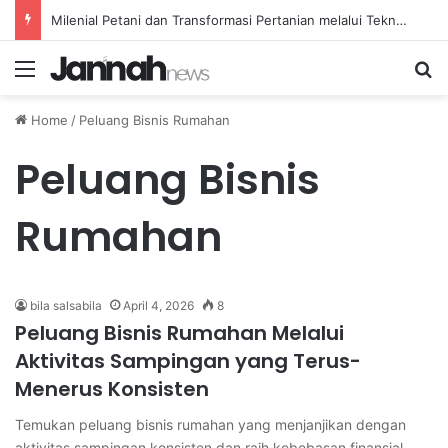
Milenial Petani dan Transformasi Pertanian melalui Teknologi Digital
Menu
Se
Home
/
Peluang Bisnis Rumahan
Peluang Bisnis
Rumahan
bila salsabila
April 4, 2026
8
Peluang Bisnis Rumahan Melalui
Aktivitas Sampingan yang Terus-
Menerus Konsisten
Temukan peluang bisnis rumahan yang menjanjikan dengan
aktivitas sampingan konsisten dan raih kebebasan finansial