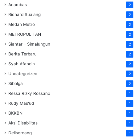
Anambas
2
Richard Sualang
2
Medan Metro
2
METROPOLITAN
2
Siantar – Simalungun
2
Berita Terbaru
2
Syah Afandin
2
Uncategorized
2
Sibolga
2
Ressa Rizky Rossano
1
Rudy Mas'ud
1
BKKBN
1
Aksi Disabilitas
1
Deliserdang
1