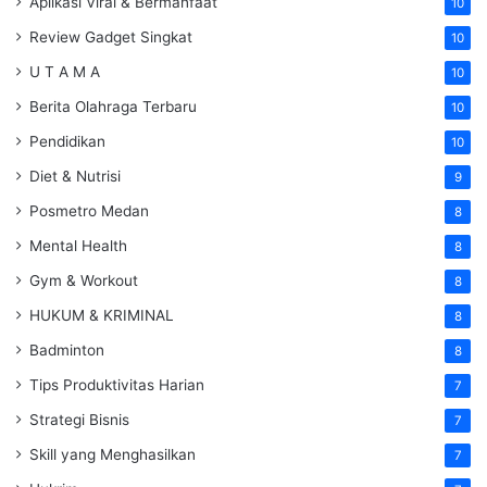
Aplikasi Viral & Bermanfaat
10
Review Gadget Singkat
10
U T A M A
10
Berita Olahraga Terbaru
10
Pendidikan
10
Diet & Nutrisi
9
Posmetro Medan
8
Mental Health
8
Gym & Workout
8
HUKUM & KRIMINAL
8
Badminton
8
Tips Produktivitas Harian
7
Strategi Bisnis
7
Skill yang Menghasilkan
7