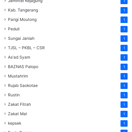
Jamintel Kejagung
1
Kab. Tangerang
1
Parigi Moutong
1
Peduli
1
Sungai Janiah
1
TJSL – PKBL – CSR
1
As'ad Syam
1
BAZNAS Palopo
1
Mustahrim
1
Rujab Saokotae
1
Rustin
1
Zakat Fitrah
1
Zakat Mal
1
kepsek
1