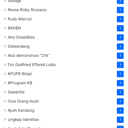
Sibolga
2
Ressa Rizky Rossano
1
Rudy Mas'ud
1
BKKBN
1
Aksi Disabilitas
1
Deliserdang
1
Aksi demonstrasi “214”
1
Drs Godfried Effendi Lubis
1
#PUPR Binjai
1
#Program KB
1
Selebritis
1
Clue Orang Aceh
1
Ayah Kandung
1
Ungkap Identitas
1