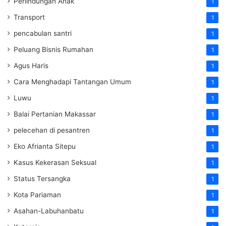
Perlindungan Anak
1
Transport
1
pencabulan santri
1
Peluang Bisnis Rumahan
1
Agus Haris
1
Cara Menghadapi Tantangan Umum
1
Luwu
1
Balai Pertanian Makassar
1
pelecehan di pesantren
1
Eko Afrianta Sitepu
1
Kasus Kekerasan Seksual
1
Status Tersangka
1
Kota Pariaman
1
Asahan-Labuhanbatu
1