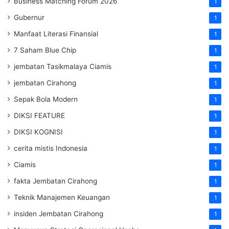
Business Matching Forum 2026
1
Gubernur
1
Manfaat Literasi Finansial
1
7 Saham Blue Chip
1
jembatan Tasikmalaya Ciamis
1
jembatan Cirahong
1
Sepak Bola Modern
1
DIKSI FEATURE
1
DIKSI KOGNISI
1
cerita mistis Indonesia
1
Ciamis
1
fakta Jembatan Cirahong
1
Teknik Manajemen Keuangan
1
insiden Jembatan Cirahong
1