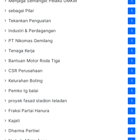
Menjaga Semangat Pelaku UMKM
1
sebagai Pilar
1
Tekankan Penguatan
1
Industri & Perdagangan
1
PT Nikomas Gemilang
1
Tenaga Kerja
1
Bantuan Motor Roda Tiga
1
CSR Perusahaan
1
Kelurahan Boting
1
Pemko tg balai
1
proyek fasad stadion teladan
1
Fraksi Partai Hanura
1
Kajati
1
Dharma Pertiwi
1