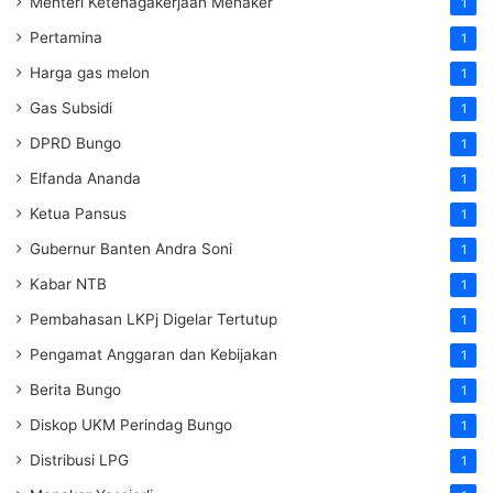
Menteri Ketenagakerjaan
Menaker
1
Pertamina
1
Harga gas melon
1
Gas Subsidi
1
DPRD Bungo
1
Elfanda Ananda
1
Ketua Pansus
1
Gubernur Banten Andra Soni
1
Kabar NTB
1
Pembahasan LKPj Digelar Tertutup
1
Pengamat Anggaran dan Kebijakan
1
Berita Bungo
1
Diskop UKM Perindag Bungo
1
Distribusi LPG
1