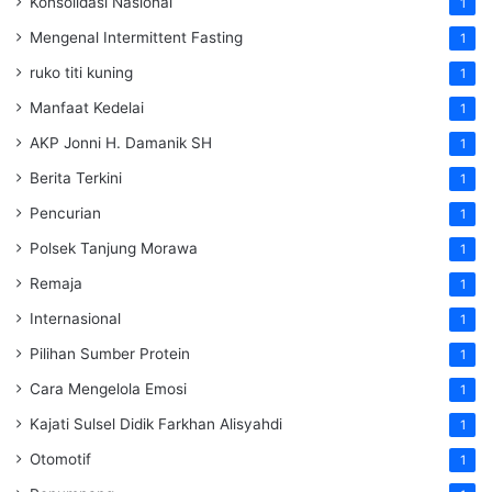
Konsolidasi Nasional
1
Mengenal Intermittent Fasting
1
ruko titi kuning
1
Manfaat Kedelai
1
AKP Jonni H. Damanik SH
1
Berita Terkini
1
Pencurian
1
Polsek Tanjung Morawa
1
Remaja
1
Internasional
1
Pilihan Sumber Protein
1
Cara Mengelola Emosi
1
Kajati Sulsel Didik Farkhan Alisyahdi
1
Otomotif
1