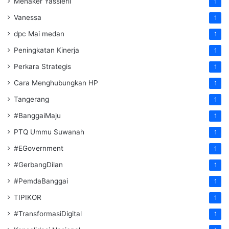
Menaker Yassierli
1
Vanessa
1
dpc Mai medan
1
Peningkatan Kinerja
1
Perkara Strategis
1
Cara Menghubungkan HP
1
Tangerang
1
#BanggaiMaju
1
PTQ Ummu Suwanah
1
#EGovernment
1
#GerbangDilan
1
#PemdaBanggai
1
TIPIKOR
1
#TransformasiDigital
1