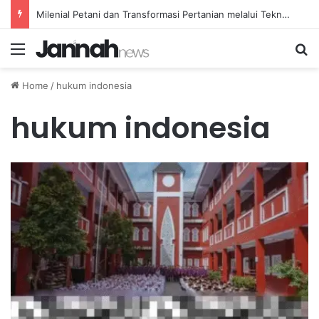
Milenial Petani dan Transformasi Pertanian melalui Teknologi Digital
Menu
Se
Home
/
hukum indonesia
hukum indonesia