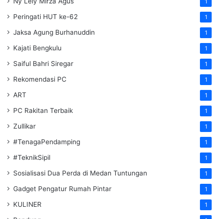
Ny Lely Mirza Agus
1
Peringati HUT ke-62
1
Jaksa Agung Burhanuddin
1
Kajati Bengkulu
1
Saiful Bahri Siregar
1
Rekomendasi PC
1
ART
1
PC Rakitan Terbaik
1
Zullikar
1
#TenagaPendamping
1
#TeknikSipil
1
Sosialisasi Dua Perda di Medan Tuntungan
1
Gadget Pengatur Rumah Pintar
1
KULINER
1