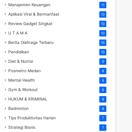
Manajemen Keuangan
11
Aplikasi Viral & Bermanfaat
10
Review Gadget Singkat
10
U T A M A
10
Berita Olahraga Terbaru
10
Pendidikan
10
Diet & Nutrisi
9
Posmetro Medan
8
Mental Health
8
Gym & Workout
8
HUKUM & KRIMINAL
8
Badminton
8
Tips Produktivitas Harian
7
Strategi Bisnis
7