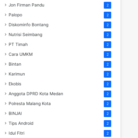
Jon Firman Pandu
2
Palopo
2
Diskominfo Bontang
2
Nutrisi Seimbang
2
PT Timah
2
Cara UMKM
2
Bintan
2
Karimun
2
Ekobis
2
Anggota DPRD Kota Medan
2
Polresta Malang Kota
2
BINJAI
2
Tips Android
2
Idul Fitri
2