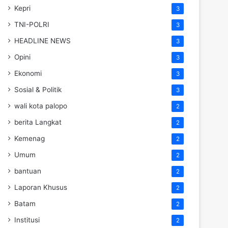
Kepri
3
TNI-POLRI
3
HEADLINE NEWS
3
Opini
3
Ekonomi
3
Sosial & Politik
3
wali kota palopo
2
berita Langkat
2
Kemenag
2
Umum
2
bantuan
2
Laporan Khusus
2
Batam
2
Institusi
2