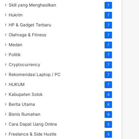
Skill yang Menghasilkan
7
Hukrim
7
HP & Gadget Terbaru
7
Olahraga & Fitness
7
Medan
7
Politik
7
Cryptocurrency
7
Rekomendasi Laptop / PC
7
HUKUM
7
Kabupaten Solok
6
Berita Utama
6
Bisnis Rumahan
6
Cara Dapat Uang Online
5
Freelance & Side Hustle
5