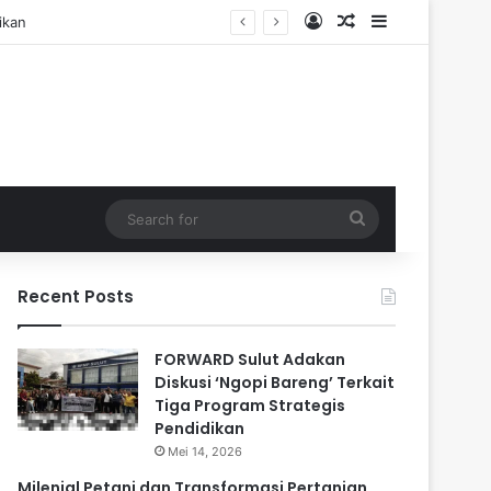
Log In
Random Article
Sidebar
Search
for
Recent Posts
FORWARD Sulut Adakan
Diskusi ‘Ngopi Bareng’ Terkait
Tiga Program Strategis
Pendidikan
Mei 14, 2026
Milenial Petani dan Transformasi Pertanian