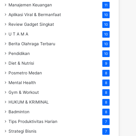
Manajemen Keuangan
11
Aplikasi Viral & Bermanfaat
10
Review Gadget Singkat
10
U T A M A
10
Berita Olahraga Terbaru
10
Pendidikan
10
Diet & Nutrisi
9
Posmetro Medan
8
Mental Health
8
Gym & Workout
8
HUKUM & KRIMINAL
8
Badminton
8
Tips Produktivitas Harian
7
Strategi Bisnis
7