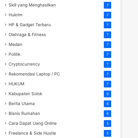
Skill yang Menghasilkan
7
Hukrim
7
HP & Gadget Terbaru
7
Olahraga & Fitness
7
Medan
7
Politik
7
Cryptocurrency
7
Rekomendasi Laptop / PC
7
HUKUM
7
Kabupaten Solok
6
Berita Utama
6
Bisnis Rumahan
6
Cara Dapat Uang Online
5
Freelance & Side Hustle
5