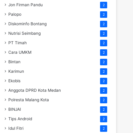
Jon Firman Pandu
2
Palopo
2
Diskominfo Bontang
2
Nutrisi Seimbang
2
PT Timah
2
Cara UMKM
2
Bintan
2
Karimun
2
Ekobis
2
Anggota DPRD Kota Medan
2
Polresta Malang Kota
2
BINJAI
2
Tips Android
2
Idul Fitri
2