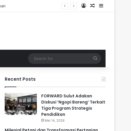
Log In
Random Article
Sidebar
Search
for
Recent Posts
FORWARD Sulut Adakan
Diskusi ‘Ngopi Bareng’ Terkait
Tiga Program Strategis
Pendidikan
Mei 14, 2026
Milenial Petani dan Transformasi Pertanian