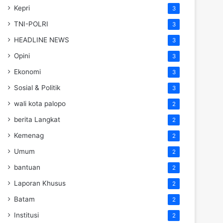
Kepri
3
TNI-POLRI
3
HEADLINE NEWS
3
Opini
3
Ekonomi
3
Sosial & Politik
3
wali kota palopo
2
berita Langkat
2
Kemenag
2
Umum
2
bantuan
2
Laporan Khusus
2
Batam
2
Institusi
2