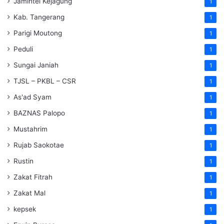
Jamintel Kejagung
1
Kab. Tangerang
1
Parigi Moutong
1
Peduli
1
Sungai Janiah
1
TJSL – PKBL – CSR
1
As'ad Syam
1
BAZNAS Palopo
1
Mustahrim
1
Rujab Saokotae
1
Rustin
1
Zakat Fitrah
1
Zakat Mal
1
kepsek
1