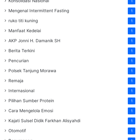
Konsolidasi Nasional
1
Mengenal Intermittent Fasting
1
ruko titi kuning
1
Manfaat Kedelai
1
AKP Jonni H. Damanik SH
1
Berita Terkini
1
Pencurian
1
Polsek Tanjung Morawa
1
Remaja
1
Internasional
1
Pilihan Sumber Protein
1
Cara Mengelola Emosi
1
Kajati Sulsel Didik Farkhan Alisyahdi
1
Otomotif
1