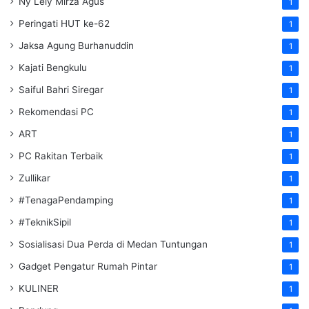
Ny Lely Mirza Agus
1
Peringati HUT ke-62
1
Jaksa Agung Burhanuddin
1
Kajati Bengkulu
1
Saiful Bahri Siregar
1
Rekomendasi PC
1
ART
1
PC Rakitan Terbaik
1
Zullikar
1
#TenagaPendamping
1
#TeknikSipil
1
Sosialisasi Dua Perda di Medan Tuntungan
1
Gadget Pengatur Rumah Pintar
1
KULINER
1