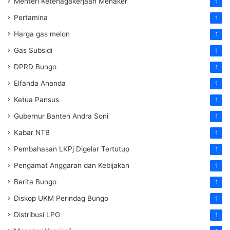
Menteri Ketenagakerjaan
Menaker
1
Pertamina
1
Harga gas melon
1
Gas Subsidi
1
DPRD Bungo
1
Elfanda Ananda
1
Ketua Pansus
1
Gubernur Banten Andra Soni
1
Kabar NTB
1
Pembahasan LKPj Digelar Tertutup
1
Pengamat Anggaran dan Kebijakan
1
Berita Bungo
1
Diskop UKM Perindag Bungo
1
Distribusi LPG
1