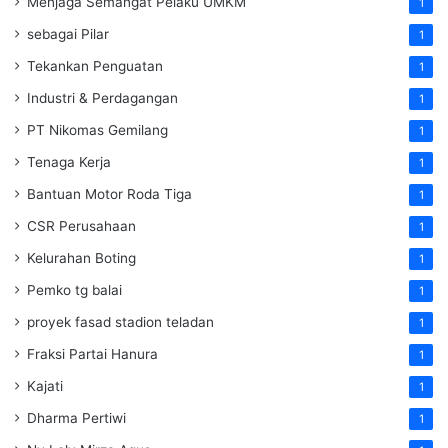
Menjaga Semangat Pelaku UMKM
1
sebagai Pilar
1
Tekankan Penguatan
1
Industri & Perdagangan
1
PT Nikomas Gemilang
1
Tenaga Kerja
1
Bantuan Motor Roda Tiga
1
CSR Perusahaan
1
Kelurahan Boting
1
Pemko tg balai
1
proyek fasad stadion teladan
1
Fraksi Partai Hanura
1
Kajati
1
Dharma Pertiwi
1