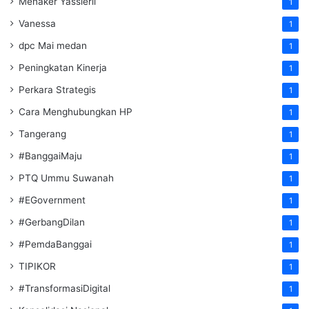
Menaker Yassierli
1
Vanessa
1
dpc Mai medan
1
Peningkatan Kinerja
1
Perkara Strategis
1
Cara Menghubungkan HP
1
Tangerang
1
#BanggaiMaju
1
PTQ Ummu Suwanah
1
#EGovernment
1
#GerbangDilan
1
#PemdaBanggai
1
TIPIKOR
1
#TransformasiDigital
1