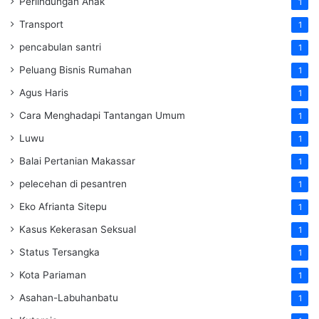
Perlindungan Anak
1
Transport
1
pencabulan santri
1
Peluang Bisnis Rumahan
1
Agus Haris
1
Cara Menghadapi Tantangan Umum
1
Luwu
1
Balai Pertanian Makassar
1
pelecehan di pesantren
1
Eko Afrianta Sitepu
1
Kasus Kekerasan Seksual
1
Status Tersangka
1
Kota Pariaman
1
Asahan-Labuhanbatu
1