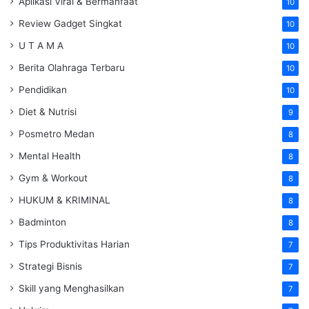
Aplikasi Viral & Bermanfaat
10
Review Gadget Singkat
10
U T A M A
10
Berita Olahraga Terbaru
10
Pendidikan
10
Diet & Nutrisi
9
Posmetro Medan
8
Mental Health
8
Gym & Workout
8
HUKUM & KRIMINAL
8
Badminton
8
Tips Produktivitas Harian
7
Strategi Bisnis
7
Skill yang Menghasilkan
7