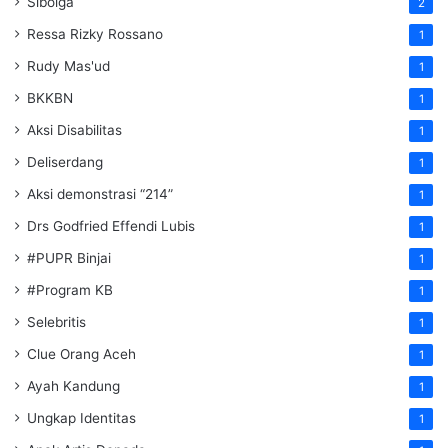
Sibolga
2
Ressa Rizky Rossano
1
Rudy Mas'ud
1
BKKBN
1
Aksi Disabilitas
1
Deliserdang
1
Aksi demonstrasi “214”
1
Drs Godfried Effendi Lubis
1
#PUPR Binjai
1
#Program KB
1
Selebritis
1
Clue Orang Aceh
1
Ayah Kandung
1
Ungkap Identitas
1