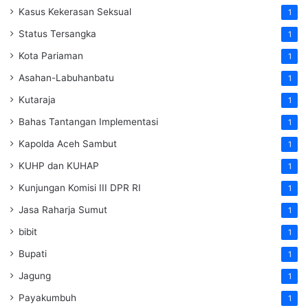
Kasus Kekerasan Seksual
1
Status Tersangka
1
Kota Pariaman
1
Asahan-Labuhanbatu
1
Kutaraja
1
Bahas Tantangan Implementasi
1
Kapolda Aceh Sambut
1
KUHP dan KUHAP
1
Kunjungan Komisi III DPR RI
1
Jasa Raharja Sumut
1
bibit
1
Bupati
1
Jagung
1
Payakumbuh
1