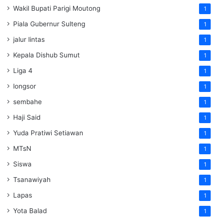
Wakil Bupati Parigi Moutong
1
Piala Gubernur Sulteng
1
jalur lintas
1
Kepala Dishub Sumut
1
Liga 4
1
longsor
1
sembahe
1
Haji Said
1
Yuda Pratiwi Setiawan
1
MTsN
1
Siswa
1
Tsanawiyah
1
Lapas
1
Yota Balad
1