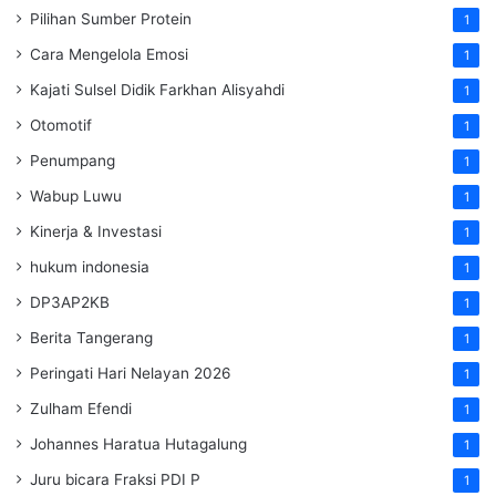
Pilihan Sumber Protein
1
Cara Mengelola Emosi
1
Kajati Sulsel Didik Farkhan Alisyahdi
1
Otomotif
1
Penumpang
1
Wabup Luwu
1
Kinerja & Investasi
1
hukum indonesia
1
DP3AP2KB
1
Berita Tangerang
1
Peringati Hari Nelayan 2026
1
Zulham Efendi
1
Johannes Haratua Hutagalung
1
Juru bicara Fraksi PDI P
1