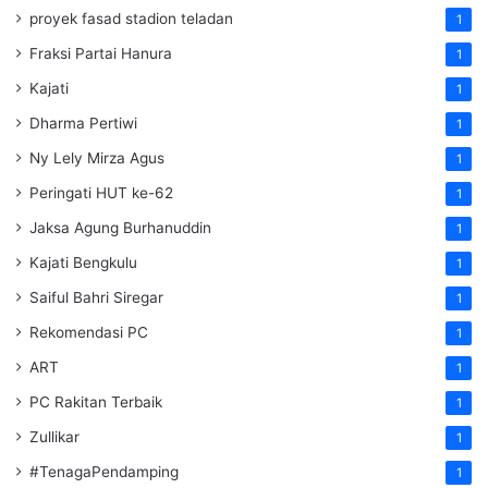
proyek fasad stadion teladan
1
Fraksi Partai Hanura
1
Kajati
1
Dharma Pertiwi
1
Ny Lely Mirza Agus
1
Peringati HUT ke-62
1
Jaksa Agung Burhanuddin
1
Kajati Bengkulu
1
Saiful Bahri Siregar
1
Rekomendasi PC
1
ART
1
PC Rakitan Terbaik
1
Zullikar
1
#TenagaPendamping
1