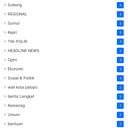
Sulteng
4
REGIONAL
4
Sumut
3
Kepri
3
TNI-POLRI
3
HEADLINE NEWS
3
Opini
3
Ekonomi
3
Sosial & Politik
3
wali kota palopo
2
berita Langkat
2
Kemenag
2
Umum
2
bantuan
2