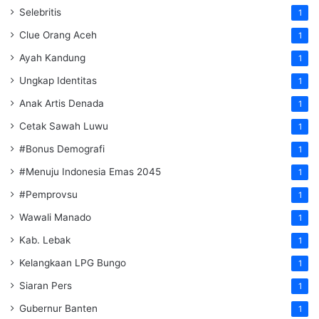
Selebritis
1
Clue Orang Aceh
1
Ayah Kandung
1
Ungkap Identitas
1
Anak Artis Denada
1
Cetak Sawah Luwu
1
#Bonus Demografi
1
#Menuju Indonesia Emas 2045
1
#Pemprovsu
1
Wawali Manado
1
Kab. Lebak
1
Kelangkaan LPG Bungo
1
Siaran Pers
1
Gubernur Banten
1