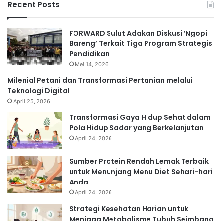
Recent Posts
FORWARD Sulut Adakan Diskusi ‘Ngopi
Bareng’ Terkait Tiga Program Strategis
Pendidikan
Mei 14, 2026
Milenial Petani dan Transformasi Pertanian melalui
Teknologi Digital
April 25, 2026
Transformasi Gaya Hidup Sehat dalam
Pola Hidup Sadar yang Berkelanjutan
April 24, 2026
Sumber Protein Rendah Lemak Terbaik
untuk Menunjang Menu Diet Sehari-hari
Anda
April 24, 2026
Strategi Kesehatan Harian untuk
Menjaga Metabolisme Tubuh Seimbang