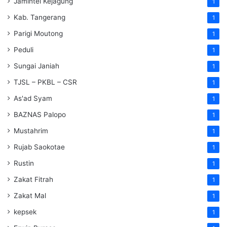
Jamintel Kejagung
1
Kab. Tangerang
1
Parigi Moutong
1
Peduli
1
Sungai Janiah
1
TJSL – PKBL – CSR
1
As'ad Syam
1
BAZNAS Palopo
1
Mustahrim
1
Rujab Saokotae
1
Rustin
1
Zakat Fitrah
1
Zakat Mal
1
kepsek
1