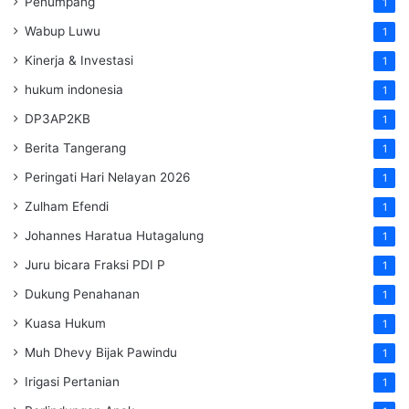
Penumpang
1
Wabup Luwu
1
Kinerja & Investasi
1
hukum indonesia
1
DP3AP2KB
1
Berita Tangerang
1
Peringati Hari Nelayan 2026
1
Zulham Efendi
1
Johannes Haratua Hutagalung
1
Juru bicara Fraksi PDI P
1
Dukung Penahanan
1
Kuasa Hukum
1
Muh Dhevy Bijak Pawindu
1
Irigasi Pertanian
1