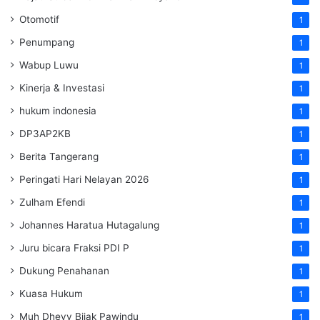
Otomotif
1
Penumpang
1
Wabup Luwu
1
Kinerja & Investasi
1
hukum indonesia
1
DP3AP2KB
1
Berita Tangerang
1
Peringati Hari Nelayan 2026
1
Zulham Efendi
1
Johannes Haratua Hutagalung
1
Juru bicara Fraksi PDI P
1
Dukung Penahanan
1
Kuasa Hukum
1
Muh Dhevy Bijak Pawindu
1