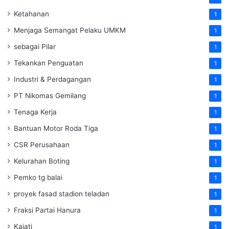
Ketahanan
1
Menjaga Semangat Pelaku UMKM
1
sebagai Pilar
1
Tekankan Penguatan
1
Industri & Perdagangan
1
PT Nikomas Gemilang
1
Tenaga Kerja
1
Bantuan Motor Roda Tiga
1
CSR Perusahaan
1
Kelurahan Boting
1
Pemko tg balai
1
proyek fasad stadion teladan
1
Fraksi Partai Hanura
1
Kajati
1