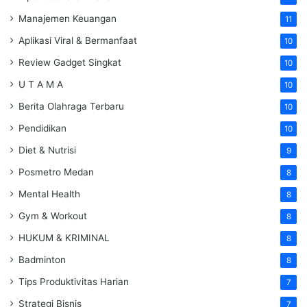
Manajemen Keuangan
11
Aplikasi Viral & Bermanfaat
10
Review Gadget Singkat
10
U T A M A
10
Berita Olahraga Terbaru
10
Pendidikan
10
Diet & Nutrisi
9
Posmetro Medan
8
Mental Health
8
Gym & Workout
8
HUKUM & KRIMINAL
8
Badminton
8
Tips Produktivitas Harian
7
Strategi Bisnis
7