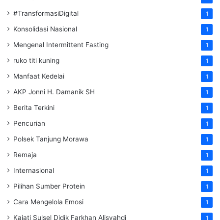
#TransformasiDigital
1
Konsolidasi Nasional
1
Mengenal Intermittent Fasting
1
ruko titi kuning
1
Manfaat Kedelai
1
AKP Jonni H. Damanik SH
1
Berita Terkini
1
Pencurian
1
Polsek Tanjung Morawa
1
Remaja
1
Internasional
1
Pilihan Sumber Protein
1
Cara Mengelola Emosi
1
Kajati Sulsel Didik Farkhan Alisyahdi
1