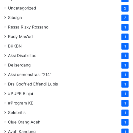
Uncategorized
2
Sibolga
2
Ressa Rizky Rossano
1
Rudy Mas'ud
1
BKKBN
1
Aksi Disabilitas
1
Deliserdang
1
Aksi demonstrasi “214”
1
Drs Godfried Effendi Lubis
1
#PUPR Binjai
1
#Program KB
1
Selebritis
1
Clue Orang Aceh
1
Ayah Kandung
1