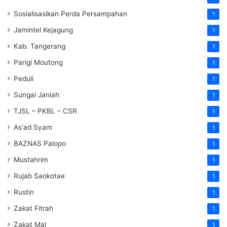
Sosialisasikan Perda Persampahan
1
Jamintel Kejagung
1
Kab. Tangerang
1
Parigi Moutong
1
Peduli
1
Sungai Janiah
1
TJSL – PKBL – CSR
1
As'ad Syam
1
BAZNAS Palopo
1
Mustahrim
1
Rujab Saokotae
1
Rustin
1
Zakat Fitrah
1
Zakat Mal
1