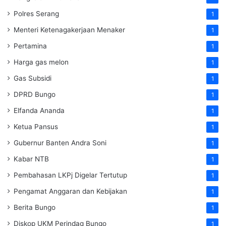
Polres Serang
1
Menteri Ketenagakerjaan
Menaker
1
Pertamina
1
Harga gas melon
1
Gas Subsidi
1
DPRD Bungo
1
Elfanda Ananda
1
Ketua Pansus
1
Gubernur Banten Andra Soni
1
Kabar NTB
1
Pembahasan LKPj Digelar Tertutup
1
Pengamat Anggaran dan Kebijakan
1
Berita Bungo
1
Diskop UKM Perindag Bungo
1