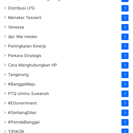
Distribusi LPG
1
Menaker Yassierli
1
Vanessa
1
dpc Mai medan
1
Peningkatan Kinerja
1
Perkara Strategis
1
Cara Menghubungkan HP
1
Tangerang
1
#BanggaiMaju
1
PTQ Ummu Suwanah
1
#EGovernment
1
#GerbangDilan
1
#PemdaBanggai
1
TIPIKOR
1