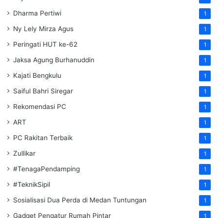
Dharma Pertiwi
1
Ny Lely Mirza Agus
1
Peringati HUT ke-62
1
Jaksa Agung Burhanuddin
1
Kajati Bengkulu
1
Saiful Bahri Siregar
1
Rekomendasi PC
1
ART
1
PC Rakitan Terbaik
1
Zullikar
1
#TenagaPendamping
1
#TeknikSipil
1
Sosialisasi Dua Perda di Medan Tuntungan
1
Gadget Pengatur Rumah Pintar
1