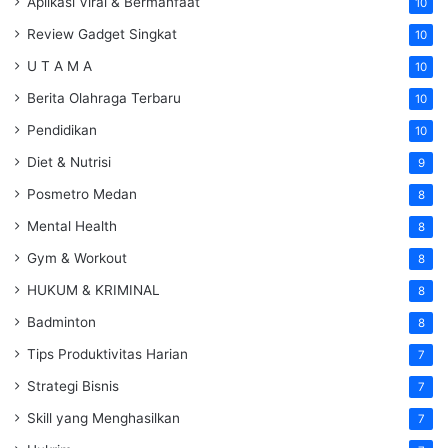
Aplikasi Viral & Bermanfaat
10
Review Gadget Singkat
10
U T A M A
10
Berita Olahraga Terbaru
10
Pendidikan
10
Diet & Nutrisi
9
Posmetro Medan
8
Mental Health
8
Gym & Workout
8
HUKUM & KRIMINAL
8
Badminton
8
Tips Produktivitas Harian
7
Strategi Bisnis
7
Skill yang Menghasilkan
7