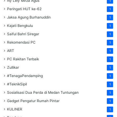
Ny Lely Mirza Agus
1
Peringati HUT ke-62
1
Jaksa Agung Burhanuddin
1
Kajati Bengkulu
1
Saiful Bahri Siregar
1
Rekomendasi PC
1
ART
1
PC Rakitan Terbaik
1
Zullikar
1
#TenagaPendamping
1
#TeknikSipil
1
Sosialisasi Dua Perda di Medan Tuntungan
1
Gadget Pengatur Rumah Pintar
1
KULINER
1