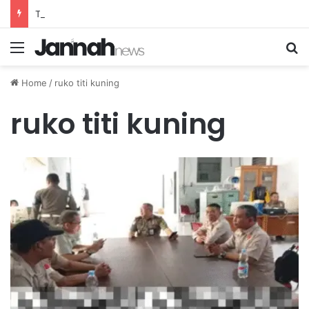
Transformasi Gaya Hidup Sehat dalam Pola Hidup Sadar yang Berkelanjutan
Menu
Se
Home
/
ruko titi kuning
ruko titi kuning