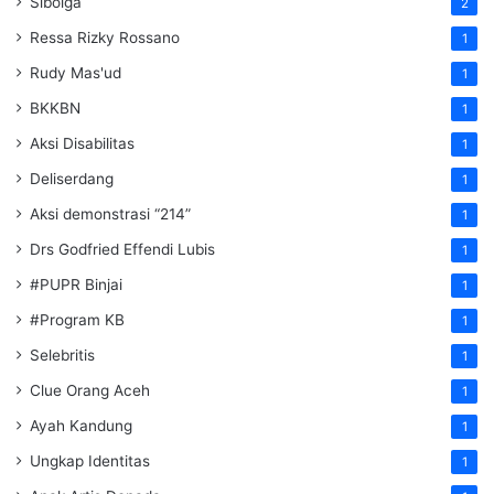
Sibolga
2
Ressa Rizky Rossano
1
Rudy Mas'ud
1
BKKBN
1
Aksi Disabilitas
1
Deliserdang
1
Aksi demonstrasi “214”
1
Drs Godfried Effendi Lubis
1
#PUPR Binjai
1
#Program KB
1
Selebritis
1
Clue Orang Aceh
1
Ayah Kandung
1
Ungkap Identitas
1