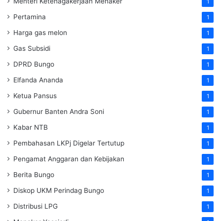
Menteri Ketenagakerjaan
Menaker
1
Pertamina
1
Harga gas melon
1
Gas Subsidi
1
DPRD Bungo
1
Elfanda Ananda
1
Ketua Pansus
1
Gubernur Banten Andra Soni
1
Kabar NTB
1
Pembahasan LKPj Digelar Tertutup
1
Pengamat Anggaran dan Kebijakan
1
Berita Bungo
1
Diskop UKM Perindag Bungo
1
Distribusi LPG
1