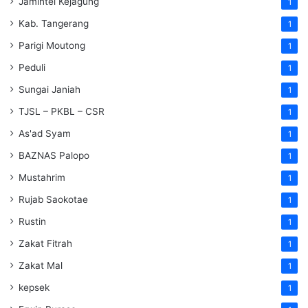
Jamintel Kejagung
1
Kab. Tangerang
1
Parigi Moutong
1
Peduli
1
Sungai Janiah
1
TJSL – PKBL – CSR
1
As'ad Syam
1
BAZNAS Palopo
1
Mustahrim
1
Rujab Saokotae
1
Rustin
1
Zakat Fitrah
1
Zakat Mal
1
kepsek
1