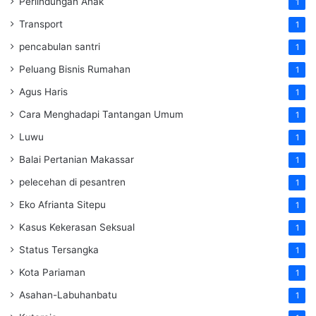
Perlindungan Anak
1
Transport
1
pencabulan santri
1
Peluang Bisnis Rumahan
1
Agus Haris
1
Cara Menghadapi Tantangan Umum
1
Luwu
1
Balai Pertanian Makassar
1
pelecehan di pesantren
1
Eko Afrianta Sitepu
1
Kasus Kekerasan Seksual
1
Status Tersangka
1
Kota Pariaman
1
Asahan-Labuhanbatu
1