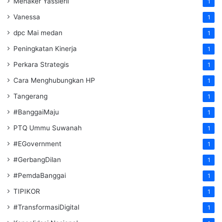
Menaker Yassierli
1
Vanessa
1
dpc Mai medan
1
Peningkatan Kinerja
1
Perkara Strategis
1
Cara Menghubungkan HP
1
Tangerang
1
#BanggaiMaju
1
PTQ Ummu Suwanah
1
#EGovernment
1
#GerbangDilan
1
#PemdaBanggai
1
TIPIKOR
1
#TransformasiDigital
1