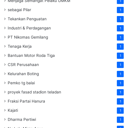
Menjaga Semangat Pelaku UMKM
1
sebagai Pilar
1
Tekankan Penguatan
1
Industri & Perdagangan
1
PT Nikomas Gemilang
1
Tenaga Kerja
1
Bantuan Motor Roda Tiga
1
CSR Perusahaan
1
Kelurahan Boting
1
Pemko tg balai
1
proyek fasad stadion teladan
1
Fraksi Partai Hanura
1
Kajati
1
Dharma Pertiwi
1