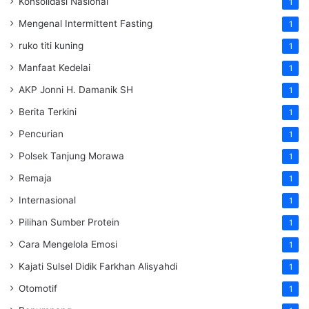
Konsolidasi Nasional
1
Mengenal Intermittent Fasting
1
ruko titi kuning
1
Manfaat Kedelai
1
AKP Jonni H. Damanik SH
1
Berita Terkini
1
Pencurian
1
Polsek Tanjung Morawa
1
Remaja
1
Internasional
1
Pilihan Sumber Protein
1
Cara Mengelola Emosi
1
Kajati Sulsel Didik Farkhan Alisyahdi
1
Otomotif
1