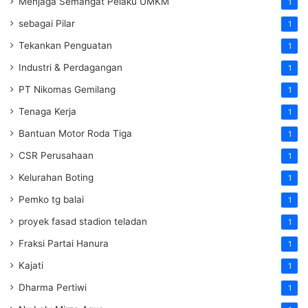
Menjaga Semangat Pelaku UMKM
1
sebagai Pilar
1
Tekankan Penguatan
1
Industri & Perdagangan
1
PT Nikomas Gemilang
1
Tenaga Kerja
1
Bantuan Motor Roda Tiga
1
CSR Perusahaan
1
Kelurahan Boting
1
Pemko tg balai
1
proyek fasad stadion teladan
1
Fraksi Partai Hanura
1
Kajati
1
Dharma Pertiwi
1