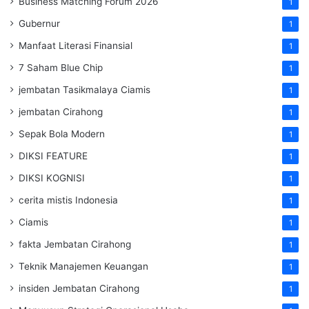
Business Matching Forum 2026
1
Gubernur
1
Manfaat Literasi Finansial
1
7 Saham Blue Chip
1
jembatan Tasikmalaya Ciamis
1
jembatan Cirahong
1
Sepak Bola Modern
1
DIKSI FEATURE
1
DIKSI KOGNISI
1
cerita mistis Indonesia
1
Ciamis
1
fakta Jembatan Cirahong
1
Teknik Manajemen Keuangan
1
insiden Jembatan Cirahong
1