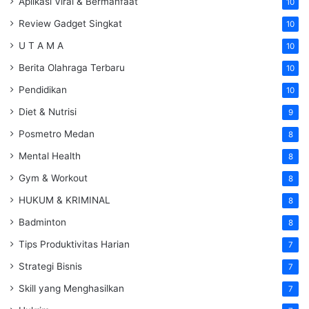
Aplikasi Viral & Bermanfaat
10
Review Gadget Singkat
10
U T A M A
10
Berita Olahraga Terbaru
10
Pendidikan
10
Diet & Nutrisi
9
Posmetro Medan
8
Mental Health
8
Gym & Workout
8
HUKUM & KRIMINAL
8
Badminton
8
Tips Produktivitas Harian
7
Strategi Bisnis
7
Skill yang Menghasilkan
7