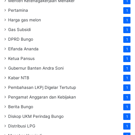
Menteri Ketenagakerjaan
Menaker
1
Pertamina
1
Harga gas melon
1
Gas Subsidi
1
DPRD Bungo
1
Elfanda Ananda
1
Ketua Pansus
1
Gubernur Banten Andra Soni
1
Kabar NTB
1
Pembahasan LKPj Digelar Tertutup
1
Pengamat Anggaran dan Kebijakan
1
Berita Bungo
1
Diskop UKM Perindag Bungo
1
Distribusi LPG
1