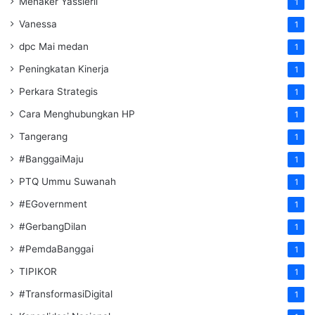
Menaker Yassierli
1
Vanessa
1
dpc Mai medan
1
Peningkatan Kinerja
1
Perkara Strategis
1
Cara Menghubungkan HP
1
Tangerang
1
#BanggaiMaju
1
PTQ Ummu Suwanah
1
#EGovernment
1
#GerbangDilan
1
#PemdaBanggai
1
TIPIKOR
1
#TransformasiDigital
1