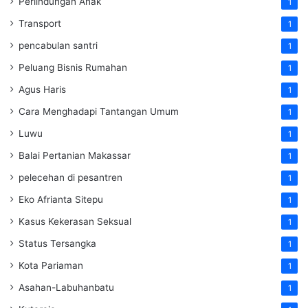
Perlindungan Anak
1
Transport
1
pencabulan santri
1
Peluang Bisnis Rumahan
1
Agus Haris
1
Cara Menghadapi Tantangan Umum
1
Luwu
1
Balai Pertanian Makassar
1
pelecehan di pesantren
1
Eko Afrianta Sitepu
1
Kasus Kekerasan Seksual
1
Status Tersangka
1
Kota Pariaman
1
Asahan-Labuhanbatu
1