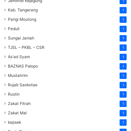
Jamintel Kejagung
1
Kab. Tangerang
1
Parigi Moutong
1
Peduli
1
Sungai Janiah
1
TJSL – PKBL – CSR
1
As'ad Syam
1
BAZNAS Palopo
1
Mustahrim
1
Rujab Saokotae
1
Rustin
1
Zakat Fitrah
1
Zakat Mal
1
kepsek
1