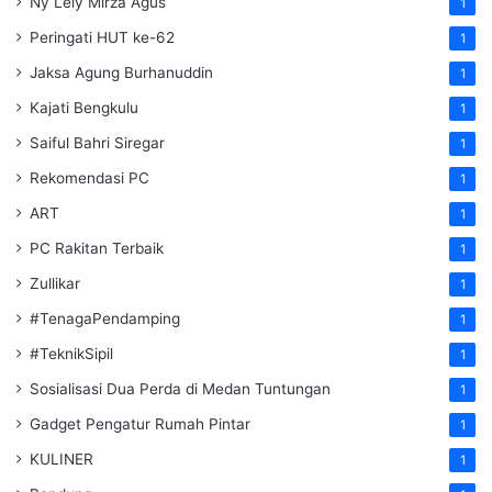
Ny Lely Mirza Agus
1
Peringati HUT ke-62
1
Jaksa Agung Burhanuddin
1
Kajati Bengkulu
1
Saiful Bahri Siregar
1
Rekomendasi PC
1
ART
1
PC Rakitan Terbaik
1
Zullikar
1
#TenagaPendamping
1
#TeknikSipil
1
Sosialisasi Dua Perda di Medan Tuntungan
1
Gadget Pengatur Rumah Pintar
1
KULINER
1