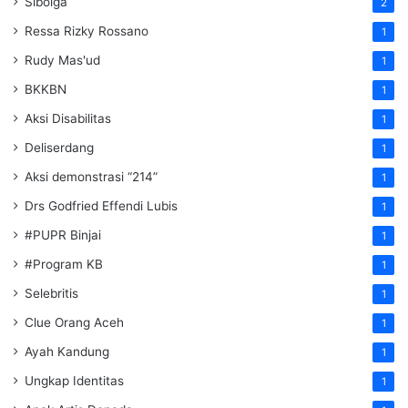
Sibolga
2
Ressa Rizky Rossano
1
Rudy Mas'ud
1
BKKBN
1
Aksi Disabilitas
1
Deliserdang
1
Aksi demonstrasi “214”
1
Drs Godfried Effendi Lubis
1
#PUPR Binjai
1
#Program KB
1
Selebritis
1
Clue Orang Aceh
1
Ayah Kandung
1
Ungkap Identitas
1