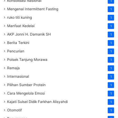
Konsolidasi Nasional
1
Mengenal Intermittent Fasting
1
ruko titi kuning
1
Manfaat Kedelai
1
AKP Jonni H. Damanik SH
1
Berita Terkini
1
Pencurian
1
Polsek Tanjung Morawa
1
Remaja
1
Internasional
1
Pilihan Sumber Protein
1
Cara Mengelola Emosi
1
Kajati Sulsel Didik Farkhan Alisyahdi
1
Otomotif
1