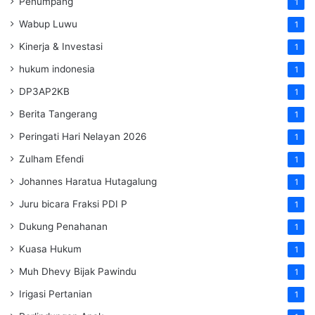
Penumpang
1
Wabup Luwu
1
Kinerja & Investasi
1
hukum indonesia
1
DP3AP2KB
1
Berita Tangerang
1
Peringati Hari Nelayan 2026
1
Zulham Efendi
1
Johannes Haratua Hutagalung
1
Juru bicara Fraksi PDI P
1
Dukung Penahanan
1
Kuasa Hukum
1
Muh Dhevy Bijak Pawindu
1
Irigasi Pertanian
1