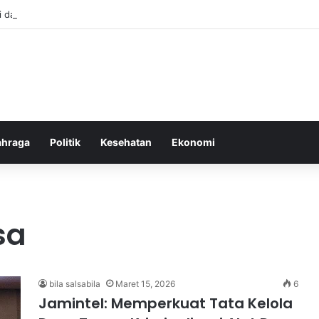
i dan Transformasi Pertanian melalui Teknologi Digital
ahraga
Politik
Kesehatan
Ekonomi
sa
bila salsabila
Maret 15, 2026
6
Jamintel: Memperkuat Tata Kelola