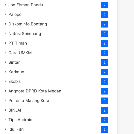
Jon Firman Pandu
2
Palopo
2
Diskominfo Bontang
2
Nutrisi Seimbang
2
PT Timah
2
Cara UMKM
2
Bintan
2
Karimun
2
Ekobis
2
Anggota DPRD Kota Medan
2
Polresta Malang Kota
2
BINJAI
2
Tips Android
2
Idul Fitri
2