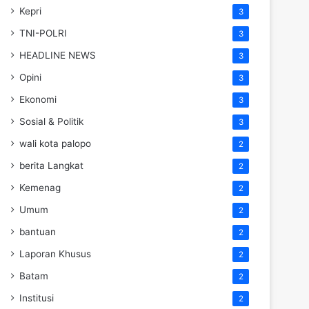
Kepri
3
TNI-POLRI
3
HEADLINE NEWS
3
Opini
3
Ekonomi
3
Sosial & Politik
3
wali kota palopo
2
berita Langkat
2
Kemenag
2
Umum
2
bantuan
2
Laporan Khusus
2
Batam
2
Institusi
2