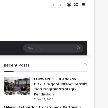
Log In
Random Article
Sidebar
Search
for
Recent Posts
FORWARD Sulut Adakan
Diskusi ‘Ngopi Bareng’ Terkait
Tiga Program Strategis
Pendidikan
Mei 14, 2026
Milenial Petani dan Transformasi Pertanian