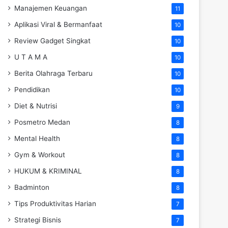
Manajemen Keuangan
11
Aplikasi Viral & Bermanfaat
10
Review Gadget Singkat
10
U T A M A
10
Berita Olahraga Terbaru
10
Pendidikan
10
Diet & Nutrisi
9
Posmetro Medan
8
Mental Health
8
Gym & Workout
8
HUKUM & KRIMINAL
8
Badminton
8
Tips Produktivitas Harian
7
Strategi Bisnis
7