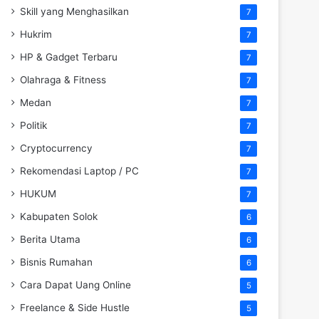
Skill yang Menghasilkan
7
Hukrim
7
HP & Gadget Terbaru
7
Olahraga & Fitness
7
Medan
7
Politik
7
Cryptocurrency
7
Rekomendasi Laptop / PC
7
HUKUM
7
Kabupaten Solok
6
Berita Utama
6
Bisnis Rumahan
6
Cara Dapat Uang Online
5
Freelance & Side Hustle
5