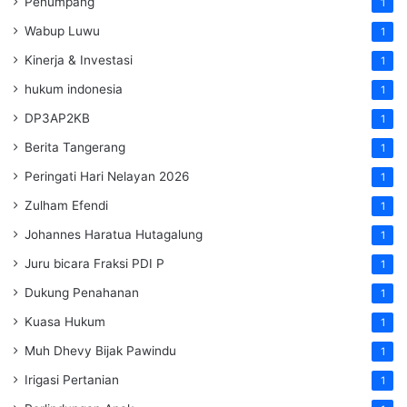
Penumpang
1
Wabup Luwu
1
Kinerja & Investasi
1
hukum indonesia
1
DP3AP2KB
1
Berita Tangerang
1
Peringati Hari Nelayan 2026
1
Zulham Efendi
1
Johannes Haratua Hutagalung
1
Juru bicara Fraksi PDI P
1
Dukung Penahanan
1
Kuasa Hukum
1
Muh Dhevy Bijak Pawindu
1
Irigasi Pertanian
1