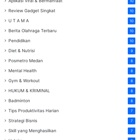
Aplikasi Viral & Bermanfaat
10
Review Gadget Singkat
10
U T A M A
10
Berita Olahraga Terbaru
10
Pendidikan
10
Diet & Nutrisi
9
Posmetro Medan
8
Mental Health
8
Gym & Workout
8
HUKUM & KRIMINAL
8
Badminton
8
Tips Produktivitas Harian
7
Strategi Bisnis
7
Skill yang Menghasilkan
7