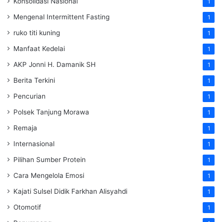
Konsolidasi Nasional
1
Mengenal Intermittent Fasting
1
ruko titi kuning
1
Manfaat Kedelai
1
AKP Jonni H. Damanik SH
1
Berita Terkini
1
Pencurian
1
Polsek Tanjung Morawa
1
Remaja
1
Internasional
1
Pilihan Sumber Protein
1
Cara Mengelola Emosi
1
Kajati Sulsel Didik Farkhan Alisyahdi
1
Otomotif
1