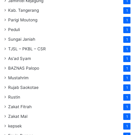
Jamintel Kejagung
1
Kab. Tangerang
1
Parigi Moutong
1
Peduli
1
Sungai Janiah
1
TJSL – PKBL – CSR
1
As'ad Syam
1
BAZNAS Palopo
1
Mustahrim
1
Rujab Saokotae
1
Rustin
1
Zakat Fitrah
1
Zakat Mal
1
kepsek
1