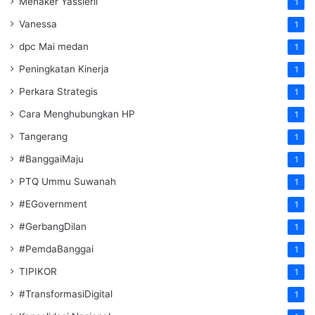
Menaker Yassierli
1
Vanessa
1
dpc Mai medan
1
Peningkatan Kinerja
1
Perkara Strategis
1
Cara Menghubungkan HP
1
Tangerang
1
#BanggaiMaju
1
PTQ Ummu Suwanah
1
#EGovernment
1
#GerbangDilan
1
#PemdaBanggai
1
TIPIKOR
1
#TransformasiDigital
1