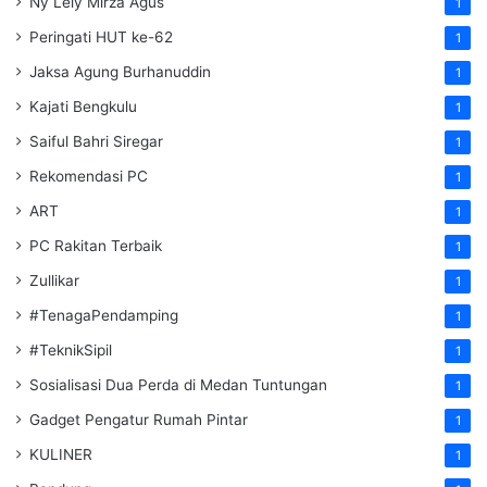
Ny Lely Mirza Agus
1
Peringati HUT ke-62
1
Jaksa Agung Burhanuddin
1
Kajati Bengkulu
1
Saiful Bahri Siregar
1
Rekomendasi PC
1
ART
1
PC Rakitan Terbaik
1
Zullikar
1
#TenagaPendamping
1
#TeknikSipil
1
Sosialisasi Dua Perda di Medan Tuntungan
1
Gadget Pengatur Rumah Pintar
1
KULINER
1