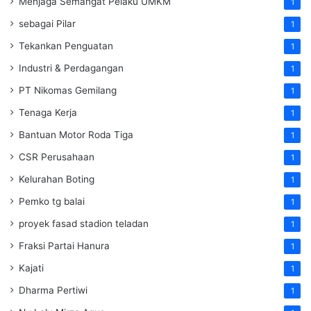
Menjaga Semangat Pelaku UMKM
1
sebagai Pilar
1
Tekankan Penguatan
1
Industri & Perdagangan
1
PT Nikomas Gemilang
1
Tenaga Kerja
1
Bantuan Motor Roda Tiga
1
CSR Perusahaan
1
Kelurahan Boting
1
Pemko tg balai
1
proyek fasad stadion teladan
1
Fraksi Partai Hanura
1
Kajati
1
Dharma Pertiwi
1