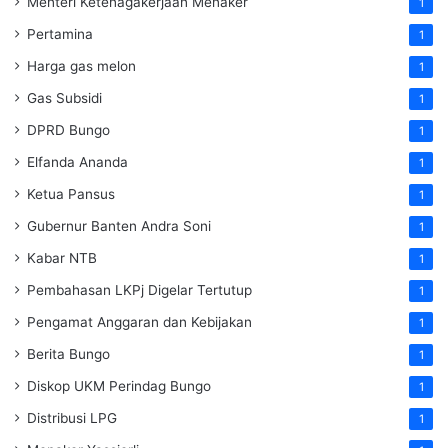
Menteri Ketenagakerjaan
Menaker
1
Pertamina
1
Harga gas melon
1
Gas Subsidi
1
DPRD Bungo
1
Elfanda Ananda
1
Ketua Pansus
1
Gubernur Banten Andra Soni
1
Kabar NTB
1
Pembahasan LKPj Digelar Tertutup
1
Pengamat Anggaran dan Kebijakan
1
Berita Bungo
1
Diskop UKM Perindag Bungo
1
Distribusi LPG
1