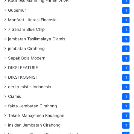
Business Matching Forum 2026
1
Gubernur
1
Manfaat Literasi Finansial
1
7 Saham Blue Chip
1
jembatan Tasikmalaya Ciamis
1
jembatan Cirahong
1
Sepak Bola Modern
1
DIKSI FEATURE
1
DIKSI KOGNISI
1
cerita mistis Indonesia
1
Ciamis
1
fakta Jembatan Cirahong
1
Teknik Manajemen Keuangan
1
insiden Jembatan Cirahong
1