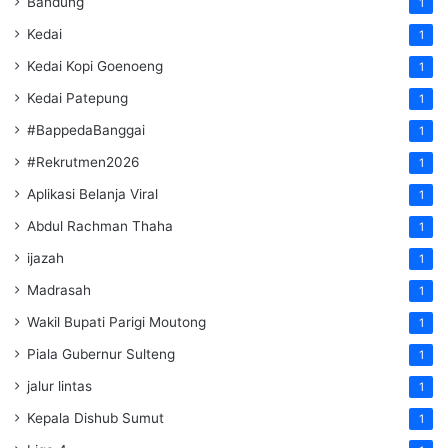
Bandung
1
Kedai
1
Kedai Kopi Goenoeng
1
Kedai Patepung
1
#BappedaBanggai
1
#Rekrutmen2026
1
Aplikasi Belanja Viral
1
Abdul Rachman Thaha
1
ijazah
1
Madrasah
1
Wakil Bupati Parigi Moutong
1
Piala Gubernur Sulteng
1
jalur lintas
1
Kepala Dishub Sumut
1