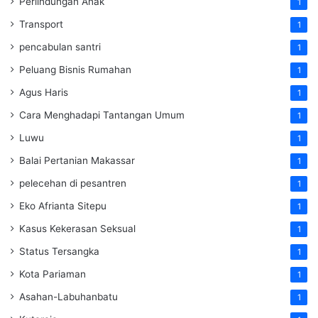
Perlindungan Anak
1
Transport
1
pencabulan santri
1
Peluang Bisnis Rumahan
1
Agus Haris
1
Cara Menghadapi Tantangan Umum
1
Luwu
1
Balai Pertanian Makassar
1
pelecehan di pesantren
1
Eko Afrianta Sitepu
1
Kasus Kekerasan Seksual
1
Status Tersangka
1
Kota Pariaman
1
Asahan-Labuhanbatu
1