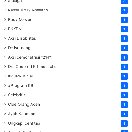
Sibolga
2
Ressa Rizky Rossano
1
Rudy Mas'ud
1
BKKBN
1
Aksi Disabilitas
1
Deliserdang
1
Aksi demonstrasi “214”
1
Drs Godfried Effendi Lubis
1
#PUPR Binjai
1
#Program KB
1
Selebritis
1
Clue Orang Aceh
1
Ayah Kandung
1
Ungkap Identitas
1