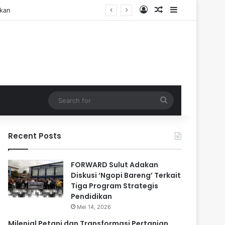
Log In
Random Article
Sidebar
Search
for
Recent Posts
FORWARD Sulut Adakan
Diskusi ‘Ngopi Bareng’ Terkait
Tiga Program Strategis
Pendidikan
Mei 14, 2026
Milenial Petani dan Transformasi Pertanian