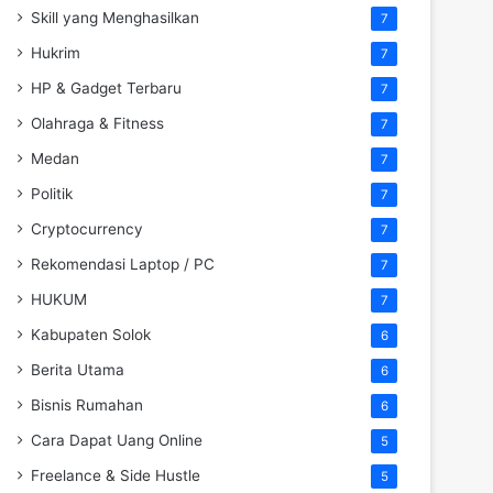
Skill yang Menghasilkan
7
Hukrim
7
HP & Gadget Terbaru
7
Olahraga & Fitness
7
Medan
7
Politik
7
Cryptocurrency
7
Rekomendasi Laptop / PC
7
HUKUM
7
Kabupaten Solok
6
Berita Utama
6
Bisnis Rumahan
6
Cara Dapat Uang Online
5
Freelance & Side Hustle
5