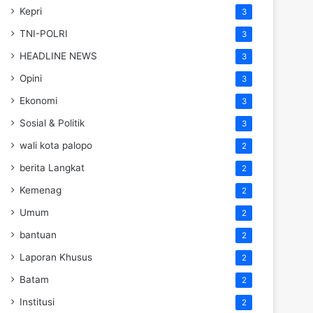
Kepri
3
TNI-POLRI
3
HEADLINE NEWS
3
Opini
3
Ekonomi
3
Sosial & Politik
3
wali kota palopo
2
berita Langkat
2
Kemenag
2
Umum
2
bantuan
2
Laporan Khusus
2
Batam
2
Institusi
2