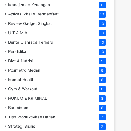
Manajemen Keuangan
11
Aplikasi Viral & Bermanfaat
10
Review Gadget Singkat
10
U T A M A
10
Berita Olahraga Terbaru
10
Pendidikan
10
Diet & Nutrisi
9
Posmetro Medan
8
Mental Health
8
Gym & Workout
8
HUKUM & KRIMINAL
8
Badminton
8
Tips Produktivitas Harian
7
Strategi Bisnis
7