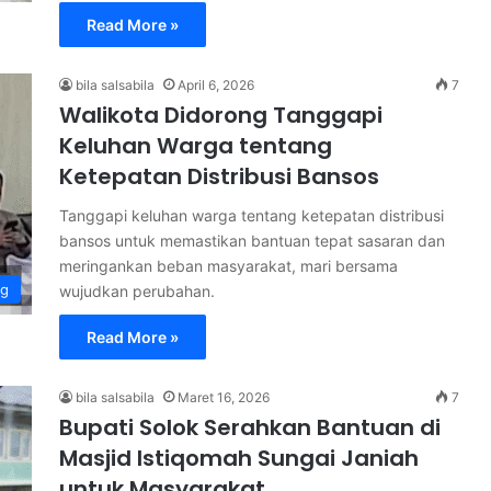
Read More »
bila salsabila
April 6, 2026
7
Walikota Didorong Tanggapi
Keluhan Warga tentang
Ketepatan Distribusi Bansos
Tanggapi keluhan warga tentang ketepatan distribusi
bansos untuk memastikan bantuan tepat sasaran dan
meringankan beban masyarakat, mari bersama
ng
wujudkan perubahan.
Read More »
bila salsabila
Maret 16, 2026
7
Bupati Solok Serahkan Bantuan di
Masjid Istiqomah Sungai Janiah
untuk Masyarakat