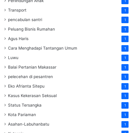
Perlindungan Anak
1
Transport
1
pencabulan santri
1
Peluang Bisnis Rumahan
1
Agus Haris
1
Cara Menghadapi Tantangan Umum
1
Luwu
1
Balai Pertanian Makassar
1
pelecehan di pesantren
1
Eko Afrianta Sitepu
1
Kasus Kekerasan Seksual
1
Status Tersangka
1
Kota Pariaman
1
Asahan-Labuhanbatu
1