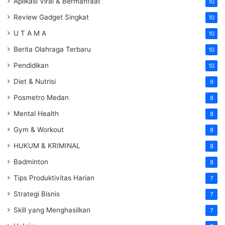
Aplikasi Viral & Bermanfaat
10
Review Gadget Singkat
10
U T A M A
10
Berita Olahraga Terbaru
10
Pendidikan
10
Diet & Nutrisi
9
Posmetro Medan
8
Mental Health
8
Gym & Workout
8
HUKUM & KRIMINAL
8
Badminton
8
Tips Produktivitas Harian
7
Strategi Bisnis
7
Skill yang Menghasilkan
7