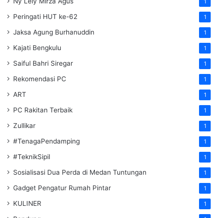
Ny Lely Mirza Agus
1
Peringati HUT ke-62
1
Jaksa Agung Burhanuddin
1
Kajati Bengkulu
1
Saiful Bahri Siregar
1
Rekomendasi PC
1
ART
1
PC Rakitan Terbaik
1
Zullikar
1
#TenagaPendamping
1
#TeknikSipil
1
Sosialisasi Dua Perda di Medan Tuntungan
1
Gadget Pengatur Rumah Pintar
1
KULINER
1