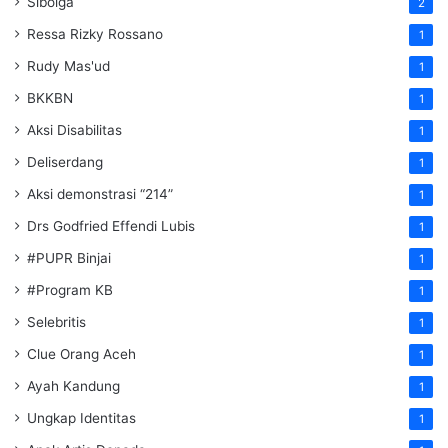
Sibolga
2
Ressa Rizky Rossano
1
Rudy Mas'ud
1
BKKBN
1
Aksi Disabilitas
1
Deliserdang
1
Aksi demonstrasi “214”
1
Drs Godfried Effendi Lubis
1
#PUPR Binjai
1
#Program KB
1
Selebritis
1
Clue Orang Aceh
1
Ayah Kandung
1
Ungkap Identitas
1