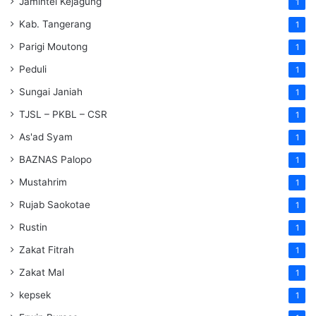
Jamintel Kejagung
1
Kab. Tangerang
1
Parigi Moutong
1
Peduli
1
Sungai Janiah
1
TJSL – PKBL – CSR
1
As'ad Syam
1
BAZNAS Palopo
1
Mustahrim
1
Rujab Saokotae
1
Rustin
1
Zakat Fitrah
1
Zakat Mal
1
kepsek
1