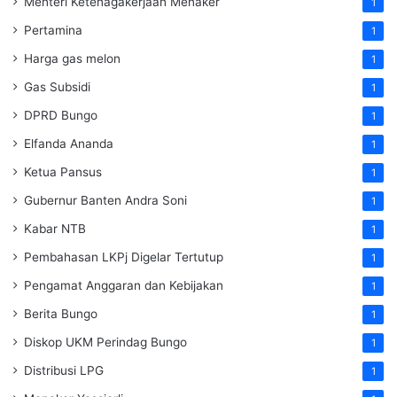
Menteri Ketenagakerjaan
Menaker
1
Pertamina
1
Harga gas melon
1
Gas Subsidi
1
DPRD Bungo
1
Elfanda Ananda
1
Ketua Pansus
1
Gubernur Banten Andra Soni
1
Kabar NTB
1
Pembahasan LKPj Digelar Tertutup
1
Pengamat Anggaran dan Kebijakan
1
Berita Bungo
1
Diskop UKM Perindag Bungo
1
Distribusi LPG
1