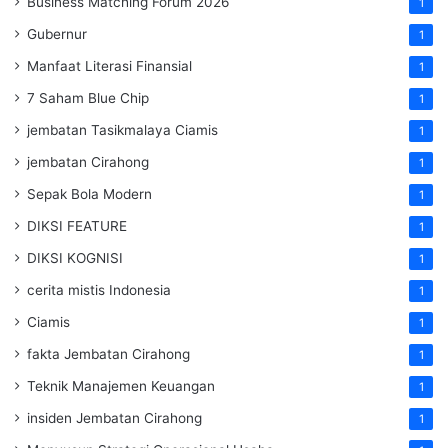
Business Matching Forum 2026
1
Gubernur
1
Manfaat Literasi Finansial
1
7 Saham Blue Chip
1
jembatan Tasikmalaya Ciamis
1
jembatan Cirahong
1
Sepak Bola Modern
1
DIKSI FEATURE
1
DIKSI KOGNISI
1
cerita mistis Indonesia
1
Ciamis
1
fakta Jembatan Cirahong
1
Teknik Manajemen Keuangan
1
insiden Jembatan Cirahong
1