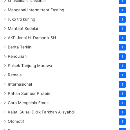
Konsolidasi Nasional
1
Mengenal Intermittent Fasting
1
ruko titi kuning
1
Manfaat Kedelai
1
AKP Jonni H. Damanik SH
1
Berita Terkini
1
Pencurian
1
Polsek Tanjung Morawa
1
Remaja
1
Internasional
1
Pilihan Sumber Protein
1
Cara Mengelola Emosi
1
Kajati Sulsel Didik Farkhan Alisyahdi
1
Otomotif
1