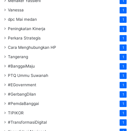
Menaker Yassierli
1
Vanessa
1
dpc Mai medan
1
Peningkatan Kinerja
1
Perkara Strategis
1
Cara Menghubungkan HP
1
Tangerang
1
#BanggaiMaju
1
PTQ Ummu Suwanah
1
#EGovernment
1
#GerbangDilan
1
#PemdaBanggai
1
TIPIKOR
1
#TransformasiDigital
1