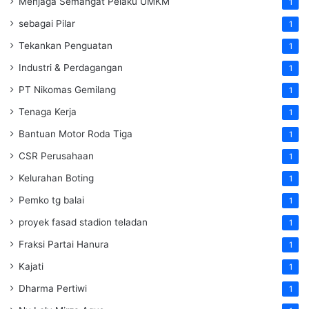
Menjaga Semangat Pelaku UMKM
1
sebagai Pilar
1
Tekankan Penguatan
1
Industri & Perdagangan
1
PT Nikomas Gemilang
1
Tenaga Kerja
1
Bantuan Motor Roda Tiga
1
CSR Perusahaan
1
Kelurahan Boting
1
Pemko tg balai
1
proyek fasad stadion teladan
1
Fraksi Partai Hanura
1
Kajati
1
Dharma Pertiwi
1