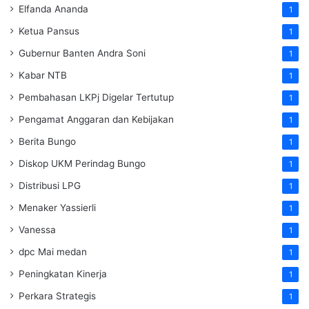
Elfanda Ananda
1
Ketua Pansus
1
Gubernur Banten Andra Soni
1
Kabar NTB
1
Pembahasan LKPj Digelar Tertutup
1
Pengamat Anggaran dan Kebijakan
1
Berita Bungo
1
Diskop UKM Perindag Bungo
1
Distribusi LPG
1
Menaker Yassierli
1
Vanessa
1
dpc Mai medan
1
Peningkatan Kinerja
1
Perkara Strategis
1