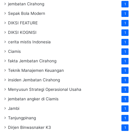
jembatan Cirahong
1
Sepak Bola Modern
1
DIKSI FEATURE
1
DIKSI KOGNISI
1
cerita mistis Indonesia
1
Ciamis
1
fakta Jembatan Cirahong
1
Teknik Manajemen Keuangan
1
insiden Jembatan Cirahong
1
Menyusun Strategi Operasional Usaha
1
jembatan angker di Ciamis
1
Jambi
1
Tanjungpinang
1
Dirjen Binwasnaker K3
1