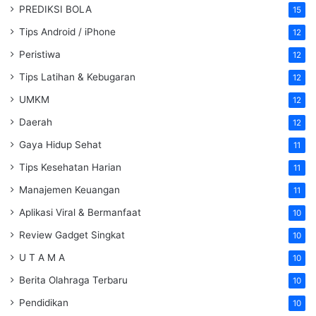
PREDIKSI BOLA
15
Tips Android / iPhone
12
Peristiwa
12
Tips Latihan & Kebugaran
12
UMKM
12
Daerah
12
Gaya Hidup Sehat
11
Tips Kesehatan Harian
11
Manajemen Keuangan
11
Aplikasi Viral & Bermanfaat
10
Review Gadget Singkat
10
U T A M A
10
Berita Olahraga Terbaru
10
Pendidikan
10