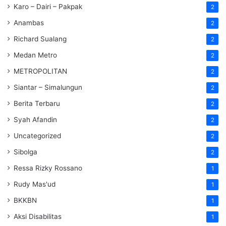
Karo – Dairi – Pakpak
2
Anambas
2
Richard Sualang
2
Medan Metro
2
METROPOLITAN
2
Siantar – Simalungun
2
Berita Terbaru
2
Syah Afandin
2
Uncategorized
2
Sibolga
2
Ressa Rizky Rossano
1
Rudy Mas'ud
1
BKKBN
1
Aksi Disabilitas
1