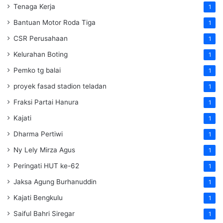
Tenaga Kerja
1
Bantuan Motor Roda Tiga
1
CSR Perusahaan
1
Kelurahan Boting
1
Pemko tg balai
1
proyek fasad stadion teladan
1
Fraksi Partai Hanura
1
Kajati
1
Dharma Pertiwi
1
Ny Lely Mirza Agus
1
Peringati HUT ke-62
1
Jaksa Agung Burhanuddin
1
Kajati Bengkulu
1
Saiful Bahri Siregar
1