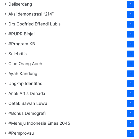
Deliserdang
1
Aksi demonstrasi “214”
1
Drs Godfried Effendi Lubis
1
#PUPR Binjai
1
#Program KB
1
Selebritis
1
Clue Orang Aceh
1
Ayah Kandung
1
Ungkap Identitas
1
Anak Artis Denada
1
Cetak Sawah Luwu
1
#Bonus Demografi
1
#Menuju Indonesia Emas 2045
1
#Pemprovsu
1