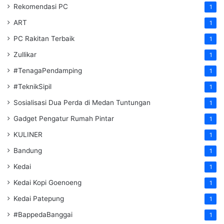
Rekomendasi PC
1
ART
1
PC Rakitan Terbaik
1
Zullikar
1
#TenagaPendamping
1
#TeknikSipil
1
Sosialisasi Dua Perda di Medan Tuntungan
1
Gadget Pengatur Rumah Pintar
1
KULINER
1
Bandung
1
Kedai
1
Kedai Kopi Goenoeng
1
Kedai Patepung
1
#BappedaBanggai
1