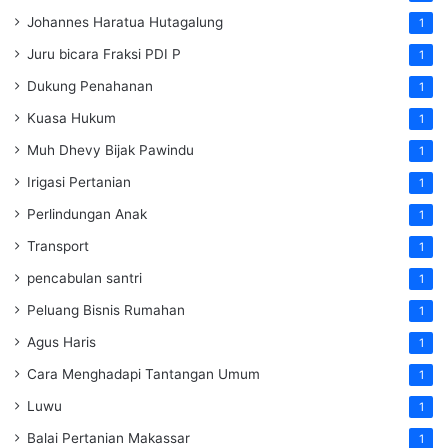
Johannes Haratua Hutagalung
1
Juru bicara Fraksi PDI P
1
Dukung Penahanan
1
Kuasa Hukum
1
Muh Dhevy Bijak Pawindu
1
Irigasi Pertanian
1
Perlindungan Anak
1
Transport
1
pencabulan santri
1
Peluang Bisnis Rumahan
1
Agus Haris
1
Cara Menghadapi Tantangan Umum
1
Luwu
1
Balai Pertanian Makassar
1