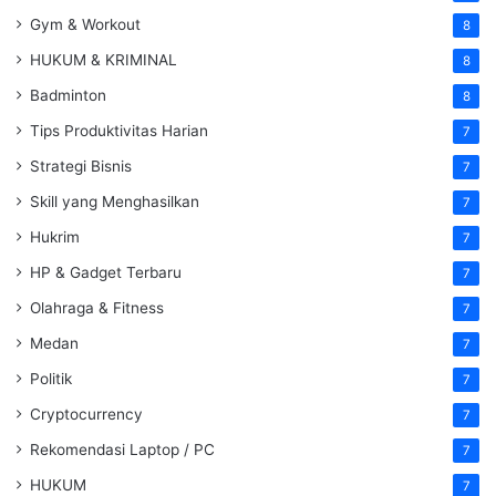
Gym & Workout
8
HUKUM & KRIMINAL
8
Badminton
8
Tips Produktivitas Harian
7
Strategi Bisnis
7
Skill yang Menghasilkan
7
Hukrim
7
HP & Gadget Terbaru
7
Olahraga & Fitness
7
Medan
7
Politik
7
Cryptocurrency
7
Rekomendasi Laptop / PC
7
HUKUM
7