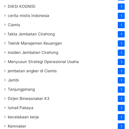
DIKSI KOGNISI
1
cerita mistis Indonesia
1
Ciamis
1
fakta Jembatan Cirahong
1
Teknik Manajemen Keuangan
1
insiden Jembatan Cirahong
1
Menyusun Strategi Operasional Usaha
1
jembatan angker di Ciamis
1
Jambi
1
Tanjungpinang
1
Dirjen Binwasnaker K3
1
Ismail Pakaya
1
kecelakaan kerja
1
Kemnaker
1