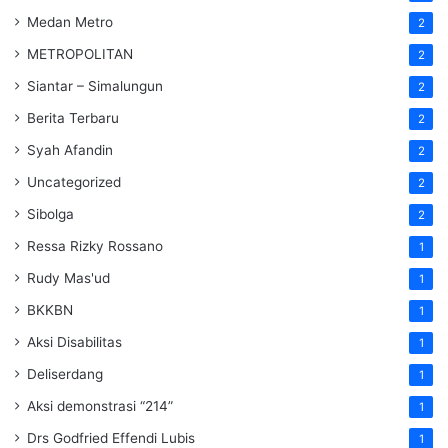
Medan Metro
2
METROPOLITAN
2
Siantar – Simalungun
2
Berita Terbaru
2
Syah Afandin
2
Uncategorized
2
Sibolga
2
Ressa Rizky Rossano
1
Rudy Mas'ud
1
BKKBN
1
Aksi Disabilitas
1
Deliserdang
1
Aksi demonstrasi “214”
1
Drs Godfried Effendi Lubis
1