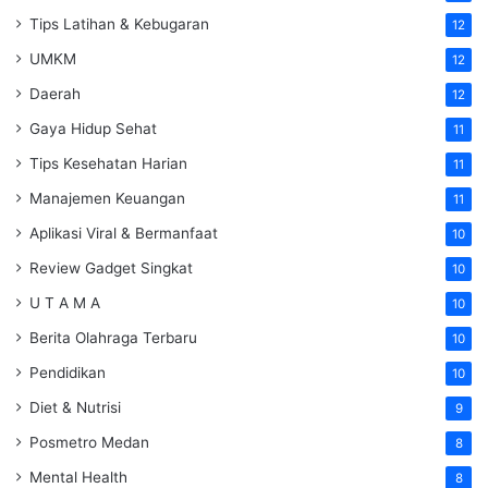
Tips Latihan & Kebugaran
12
UMKM
12
Daerah
12
Gaya Hidup Sehat
11
Tips Kesehatan Harian
11
Manajemen Keuangan
11
Aplikasi Viral & Bermanfaat
10
Review Gadget Singkat
10
U T A M A
10
Berita Olahraga Terbaru
10
Pendidikan
10
Diet & Nutrisi
9
Posmetro Medan
8
Mental Health
8