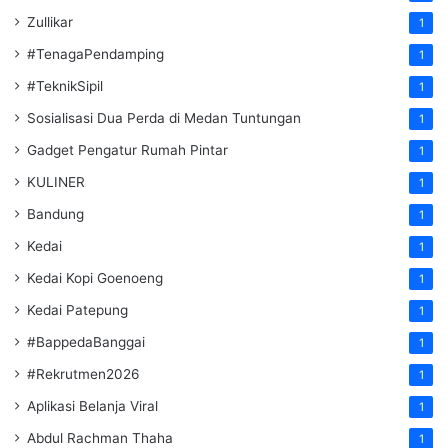
Zullikar
1
#TenagaPendamping
1
#TeknikSipil
1
Sosialisasi Dua Perda di Medan Tuntungan
1
Gadget Pengatur Rumah Pintar
1
KULINER
1
Bandung
1
Kedai
1
Kedai Kopi Goenoeng
1
Kedai Patepung
1
#BappedaBanggai
1
#Rekrutmen2026
1
Aplikasi Belanja Viral
1
Abdul Rachman Thaha
1