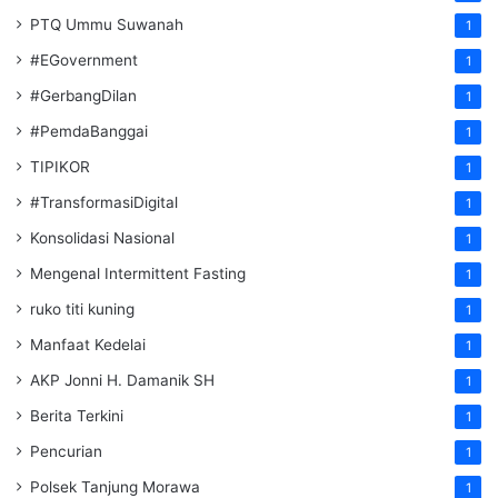
PTQ Ummu Suwanah
1
#EGovernment
1
#GerbangDilan
1
#PemdaBanggai
1
TIPIKOR
1
#TransformasiDigital
1
Konsolidasi Nasional
1
Mengenal Intermittent Fasting
1
ruko titi kuning
1
Manfaat Kedelai
1
AKP Jonni H. Damanik SH
1
Berita Terkini
1
Pencurian
1
Polsek Tanjung Morawa
1