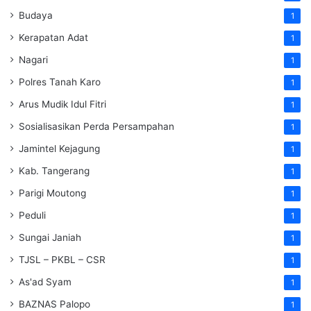
Budaya
1
Kerapatan Adat
1
Nagari
1
Polres Tanah Karo
1
Arus Mudik Idul Fitri
1
Sosialisasikan Perda Persampahan
1
Jamintel Kejagung
1
Kab. Tangerang
1
Parigi Moutong
1
Peduli
1
Sungai Janiah
1
TJSL – PKBL – CSR
1
As'ad Syam
1
BAZNAS Palopo
1