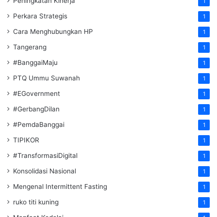
Peningkatan Kinerja
1
Perkara Strategis
1
Cara Menghubungkan HP
1
Tangerang
1
#BanggaiMaju
1
PTQ Ummu Suwanah
1
#EGovernment
1
#GerbangDilan
1
#PemdaBanggai
1
TIPIKOR
1
#TransformasiDigital
1
Konsolidasi Nasional
1
Mengenal Intermittent Fasting
1
ruko titi kuning
1