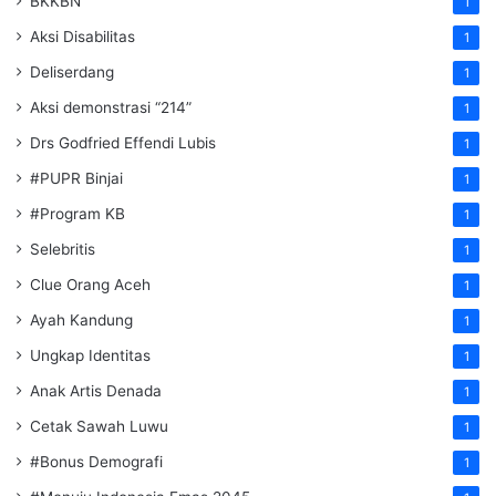
BKKBN
1
Aksi Disabilitas
1
Deliserdang
1
Aksi demonstrasi “214”
1
Drs Godfried Effendi Lubis
1
#PUPR Binjai
1
#Program KB
1
Selebritis
1
Clue Orang Aceh
1
Ayah Kandung
1
Ungkap Identitas
1
Anak Artis Denada
1
Cetak Sawah Luwu
1
#Bonus Demografi
1