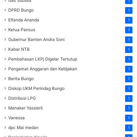
Gas Subsidi
1
DPRD Bungo
1
Elfanda Ananda
1
Ketua Pansus
1
Gubernur Banten Andra Soni
1
Kabar NTB
1
Pembahasan LKPj Digelar Tertutup
1
Pengamat Anggaran dan Kebijakan
1
Berita Bungo
1
Diskop UKM Perindag Bungo
1
Distribusi LPG
1
Menaker Yassierli
1
Vanessa
1
dpc Mai medan
1