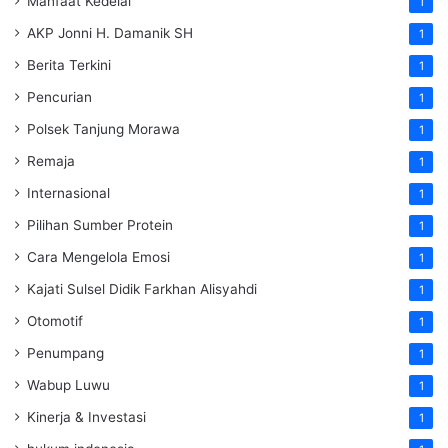
Manfaat Kedelai
1
AKP Jonni H. Damanik SH
1
Berita Terkini
1
Pencurian
1
Polsek Tanjung Morawa
1
Remaja
1
Internasional
1
Pilihan Sumber Protein
1
Cara Mengelola Emosi
1
Kajati Sulsel Didik Farkhan Alisyahdi
1
Otomotif
1
Penumpang
1
Wabup Luwu
1
Kinerja & Investasi
1