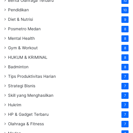
Berita Olahraga Terbaru
10
Pendidikan
10
Diet & Nutrisi
9
Posmetro Medan
8
Mental Health
8
Gym & Workout
8
HUKUM & KRIMINAL
8
Badminton
8
Tips Produktivitas Harian
7
Strategi Bisnis
7
Skill yang Menghasilkan
7
Hukrim
7
HP & Gadget Terbaru
7
Olahraga & Fitness
7