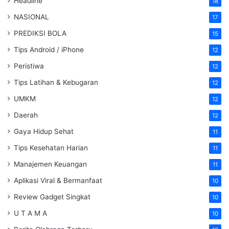
Headline
18
NASIONAL
17
PREDIKSI BOLA
15
Tips Android / iPhone
12
Peristiwa
12
Tips Latihan & Kebugaran
12
UMKM
12
Daerah
12
Gaya Hidup Sehat
11
Tips Kesehatan Harian
11
Manajemen Keuangan
11
Aplikasi Viral & Bermanfaat
10
Review Gadget Singkat
10
U T A M A
10