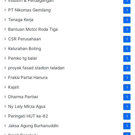
Industri & Perdagangan
1
PT Nikomas Gemilang
1
Tenaga Kerja
1
Bantuan Motor Roda Tiga
1
CSR Perusahaan
1
Kelurahan Boting
1
Pemko tg balai
1
proyek fasad stadion teladan
1
Fraksi Partai Hanura
1
Kajati
1
Dharma Pertiwi
1
Ny Lely Mirza Agus
1
Peringati HUT ke-62
1
Jaksa Agung Burhanuddin
1