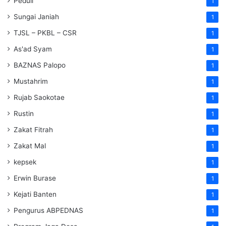
Peduli
1
Sungai Janiah
1
TJSL – PKBL – CSR
1
As'ad Syam
1
BAZNAS Palopo
1
Mustahrim
1
Rujab Saokotae
1
Rustin
1
Zakat Fitrah
1
Zakat Mal
1
kepsek
1
Erwin Burase
1
Kejati Banten
1
Pengurus ABPEDNAS
1