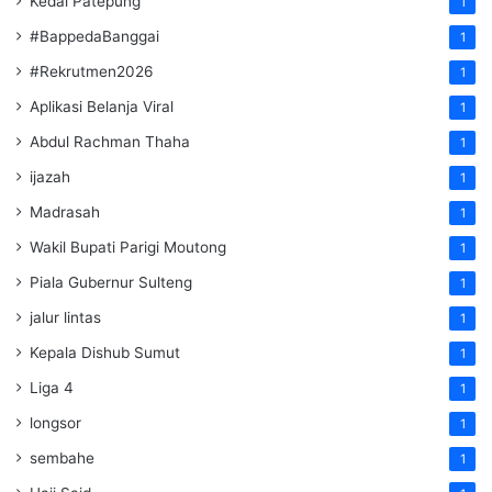
Kedai Patepung
1
#BappedaBanggai
1
#Rekrutmen2026
1
Aplikasi Belanja Viral
1
Abdul Rachman Thaha
1
ijazah
1
Madrasah
1
Wakil Bupati Parigi Moutong
1
Piala Gubernur Sulteng
1
jalur lintas
1
Kepala Dishub Sumut
1
Liga 4
1
longsor
1
sembahe
1