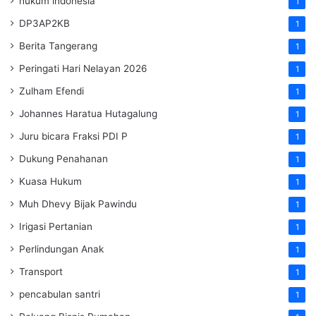
hukum indonesia
1
DP3AP2KB
1
Berita Tangerang
1
Peringati Hari Nelayan 2026
1
Zulham Efendi
1
Johannes Haratua Hutagalung
1
Juru bicara Fraksi PDI P
1
Dukung Penahanan
1
Kuasa Hukum
1
Muh Dhevy Bijak Pawindu
1
Irigasi Pertanian
1
Perlindungan Anak
1
Transport
1
pencabulan santri
1