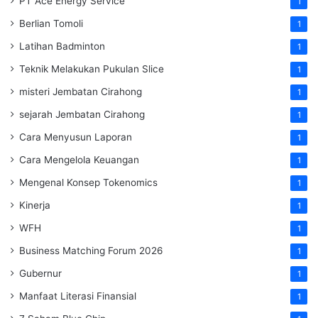
PT Ace Energy Service
1
Berlian Tomoli
1
Latihan Badminton
1
Teknik Melakukan Pukulan Slice
1
misteri Jembatan Cirahong
1
sejarah Jembatan Cirahong
1
Cara Menyusun Laporan
1
Cara Mengelola Keuangan
1
Mengenal Konsep Tokenomics
1
Kinerja
1
WFH
1
Business Matching Forum 2026
1
Gubernur
1
Manfaat Literasi Finansial
1