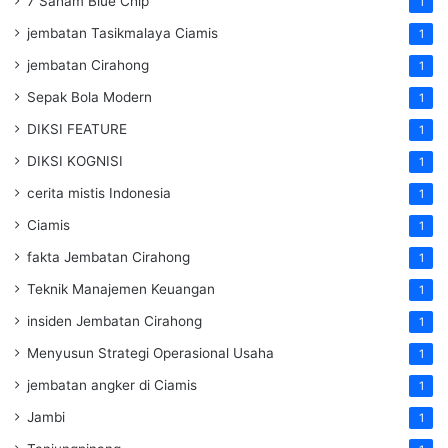
7 Saham Blue Chip
1
jembatan Tasikmalaya Ciamis
1
jembatan Cirahong
1
Sepak Bola Modern
1
DIKSI FEATURE
1
DIKSI KOGNISI
1
cerita mistis Indonesia
1
Ciamis
1
fakta Jembatan Cirahong
1
Teknik Manajemen Keuangan
1
insiden Jembatan Cirahong
1
Menyusun Strategi Operasional Usaha
1
jembatan angker di Ciamis
1
Jambi
1