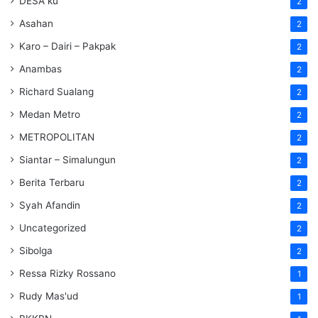
DESA ku
2
Asahan
2
Karo – Dairi – Pakpak
2
Anambas
2
Richard Sualang
2
Medan Metro
2
METROPOLITAN
2
Siantar – Simalungun
2
Berita Terbaru
2
Syah Afandin
2
Uncategorized
2
Sibolga
2
Ressa Rizky Rossano
1
Rudy Mas'ud
1