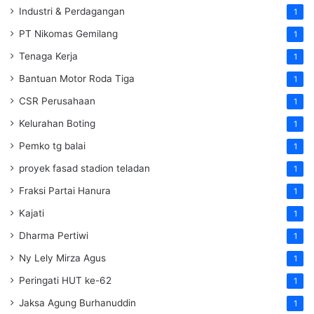
Industri & Perdagangan
1
PT Nikomas Gemilang
1
Tenaga Kerja
1
Bantuan Motor Roda Tiga
1
CSR Perusahaan
1
Kelurahan Boting
1
Pemko tg balai
1
proyek fasad stadion teladan
1
Fraksi Partai Hanura
1
Kajati
1
Dharma Pertiwi
1
Ny Lely Mirza Agus
1
Peringati HUT ke-62
1
Jaksa Agung Burhanuddin
1