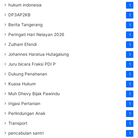
hukum indonesia
1
DP3AP2KB
1
Berita Tangerang
1
Peringati Hari Nelayan 2026
1
Zulham Efendi
1
Johannes Haratua Hutagalung
1
Juru bicara Fraksi PDI P
1
Dukung Penahanan
1
Kuasa Hukum
1
Muh Dhevy Bijak Pawindu
1
Irigasi Pertanian
1
Perlindungan Anak
1
Transport
1
pencabulan santri
1