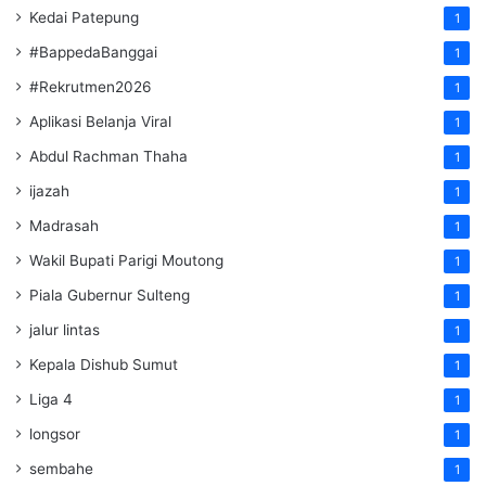
Kedai Patepung
1
#BappedaBanggai
1
#Rekrutmen2026
1
Aplikasi Belanja Viral
1
Abdul Rachman Thaha
1
ijazah
1
Madrasah
1
Wakil Bupati Parigi Moutong
1
Piala Gubernur Sulteng
1
jalur lintas
1
Kepala Dishub Sumut
1
Liga 4
1
longsor
1
sembahe
1