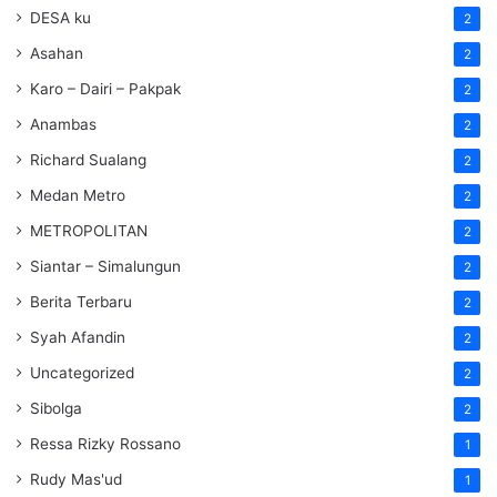
DESA ku
2
Asahan
2
Karo – Dairi – Pakpak
2
Anambas
2
Richard Sualang
2
Medan Metro
2
METROPOLITAN
2
Siantar – Simalungun
2
Berita Terbaru
2
Syah Afandin
2
Uncategorized
2
Sibolga
2
Ressa Rizky Rossano
1
Rudy Mas'ud
1