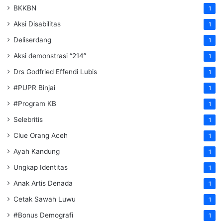
BKKBN
1
Aksi Disabilitas
1
Deliserdang
1
Aksi demonstrasi “214”
1
Drs Godfried Effendi Lubis
1
#PUPR Binjai
1
#Program KB
1
Selebritis
1
Clue Orang Aceh
1
Ayah Kandung
1
Ungkap Identitas
1
Anak Artis Denada
1
Cetak Sawah Luwu
1
#Bonus Demografi
1