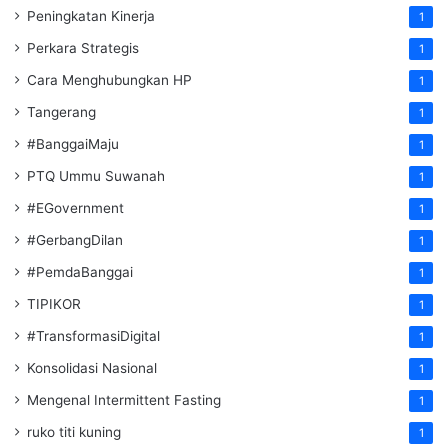
Peningkatan Kinerja
1
Perkara Strategis
1
Cara Menghubungkan HP
1
Tangerang
1
#BanggaiMaju
1
PTQ Ummu Suwanah
1
#EGovernment
1
#GerbangDilan
1
#PemdaBanggai
1
TIPIKOR
1
#TransformasiDigital
1
Konsolidasi Nasional
1
Mengenal Intermittent Fasting
1
ruko titi kuning
1