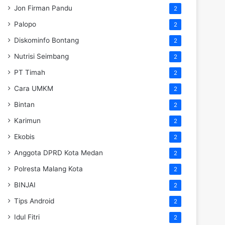
Jon Firman Pandu
2
Palopo
2
Diskominfo Bontang
2
Nutrisi Seimbang
2
PT Timah
2
Cara UMKM
2
Bintan
2
Karimun
2
Ekobis
2
Anggota DPRD Kota Medan
2
Polresta Malang Kota
2
BINJAI
2
Tips Android
2
Idul Fitri
2