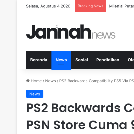
Selasa, Agustus 4 2026
Breaking News
Milenial Peta
Beranda
News
Sosial
Pendidikan
Ol
Home
/
News
/
PS2 Backwards Compatibility PS5 Via P
News
PS2 Backwards Co
PSN Store Cuma 9