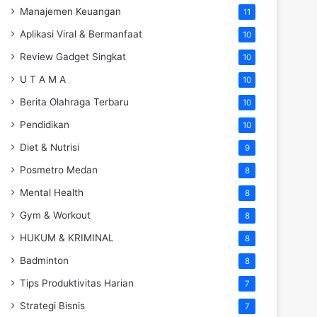
Manajemen Keuangan
11
Aplikasi Viral & Bermanfaat
10
Review Gadget Singkat
10
U T A M A
10
Berita Olahraga Terbaru
10
Pendidikan
10
Diet & Nutrisi
9
Posmetro Medan
8
Mental Health
8
Gym & Workout
8
HUKUM & KRIMINAL
8
Badminton
8
Tips Produktivitas Harian
7
Strategi Bisnis
7