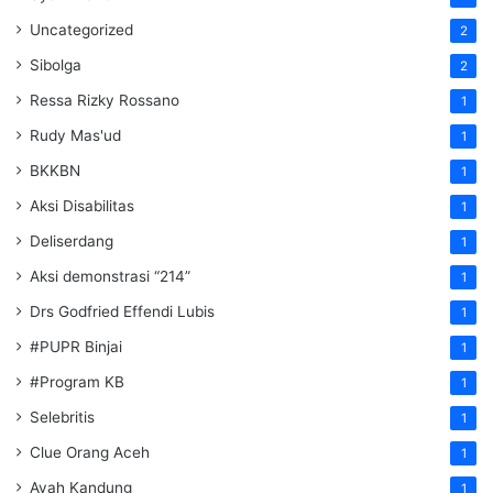
Uncategorized
2
Sibolga
2
Ressa Rizky Rossano
1
Rudy Mas'ud
1
BKKBN
1
Aksi Disabilitas
1
Deliserdang
1
Aksi demonstrasi “214”
1
Drs Godfried Effendi Lubis
1
#PUPR Binjai
1
#Program KB
1
Selebritis
1
Clue Orang Aceh
1
Ayah Kandung
1