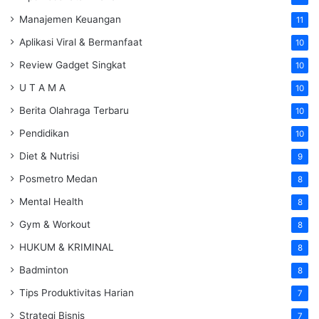
Manajemen Keuangan
11
Aplikasi Viral & Bermanfaat
10
Review Gadget Singkat
10
U T A M A
10
Berita Olahraga Terbaru
10
Pendidikan
10
Diet & Nutrisi
9
Posmetro Medan
8
Mental Health
8
Gym & Workout
8
HUKUM & KRIMINAL
8
Badminton
8
Tips Produktivitas Harian
7
Strategi Bisnis
7