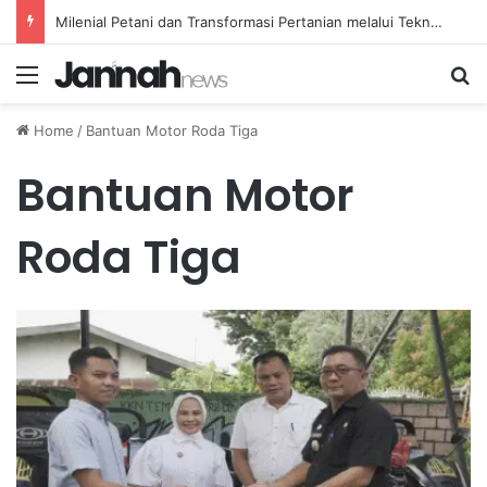
Milenial Petani dan Transformasi Pertanian melalui Teknologi Digital
Menu
Se
Home
/
Bantuan Motor Roda Tiga
Bantuan Motor
Roda Tiga