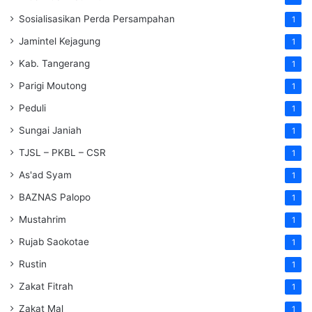
Sosialisasikan Perda Persampahan
1
Jamintel Kejagung
1
Kab. Tangerang
1
Parigi Moutong
1
Peduli
1
Sungai Janiah
1
TJSL – PKBL – CSR
1
As'ad Syam
1
BAZNAS Palopo
1
Mustahrim
1
Rujab Saokotae
1
Rustin
1
Zakat Fitrah
1
Zakat Mal
1