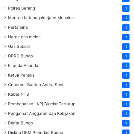
Polres Serang
1
Menteri Ketenagakerjaan
Menaker
1
Pertamina
1
Harga gas melon
1
Gas Subsidi
1
DPRD Bungo
1
Elfanda Ananda
1
Ketua Pansus
1
Gubernur Banten Andra Soni
1
Kabar NTB
1
Pembahasan LKPj Digelar Tertutup
1
Pengamat Anggaran dan Kebijakan
1
Berita Bungo
1
Diskop UKM Perindag Bungo
1