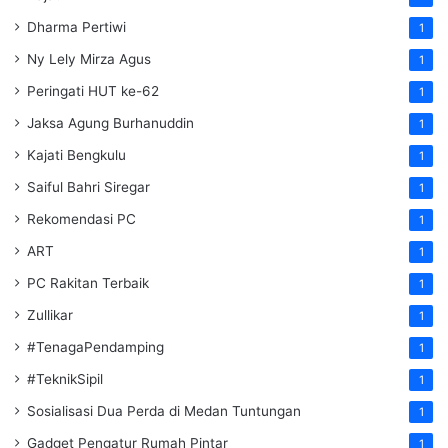
Dharma Pertiwi
1
Ny Lely Mirza Agus
1
Peringati HUT ke-62
1
Jaksa Agung Burhanuddin
1
Kajati Bengkulu
1
Saiful Bahri Siregar
1
Rekomendasi PC
1
ART
1
PC Rakitan Terbaik
1
Zullikar
1
#TenagaPendamping
1
#TeknikSipil
1
Sosialisasi Dua Perda di Medan Tuntungan
1
Gadget Pengatur Rumah Pintar
1