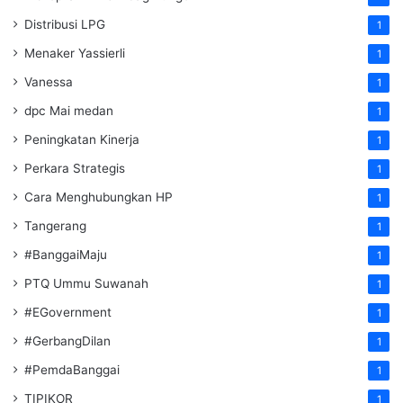
Distribusi LPG
1
Menaker Yassierli
1
Vanessa
1
dpc Mai medan
1
Peningkatan Kinerja
1
Perkara Strategis
1
Cara Menghubungkan HP
1
Tangerang
1
#BanggaiMaju
1
PTQ Ummu Suwanah
1
#EGovernment
1
#GerbangDilan
1
#PemdaBanggai
1
TIPIKOR
1