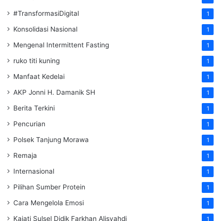
#TransformasiDigital
1
Konsolidasi Nasional
1
Mengenal Intermittent Fasting
1
ruko titi kuning
1
Manfaat Kedelai
1
AKP Jonni H. Damanik SH
1
Berita Terkini
1
Pencurian
1
Polsek Tanjung Morawa
1
Remaja
1
Internasional
1
Pilihan Sumber Protein
1
Cara Mengelola Emosi
1
Kajati Sulsel Didik Farkhan Alisyahdi
1