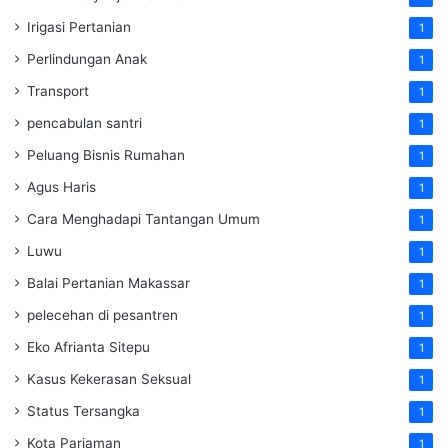
Irigasi Pertanian
1
Perlindungan Anak
1
Transport
1
pencabulan santri
1
Peluang Bisnis Rumahan
1
Agus Haris
1
Cara Menghadapi Tantangan Umum
1
Luwu
1
Balai Pertanian Makassar
1
pelecehan di pesantren
1
Eko Afrianta Sitepu
1
Kasus Kekerasan Seksual
1
Status Tersangka
1
Kota Pariaman
1