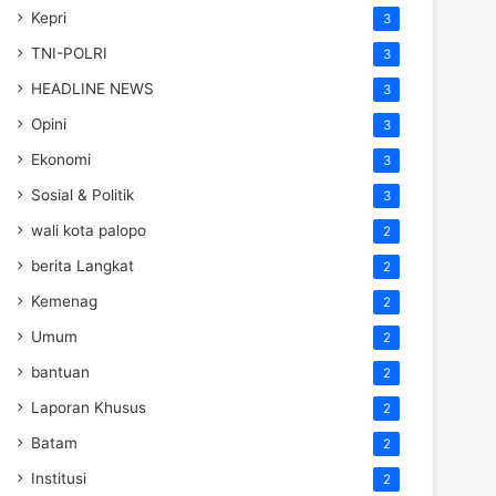
Kepri
3
TNI-POLRI
3
HEADLINE NEWS
3
Opini
3
Ekonomi
3
Sosial & Politik
3
wali kota palopo
2
berita Langkat
2
Kemenag
2
Umum
2
bantuan
2
Laporan Khusus
2
Batam
2
Institusi
2