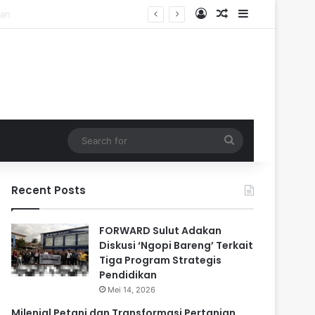
Log In
Random Article
Sidebar
Search
for
Recent Posts
FORWARD Sulut Adakan
Diskusi ‘Ngopi Bareng’ Terkait
Tiga Program Strategis
Pendidikan
Mei 14, 2026
Milenial Petani dan Transformasi Pertanian