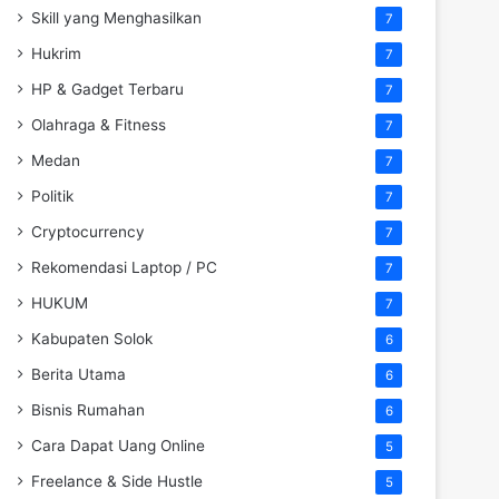
Skill yang Menghasilkan
7
Hukrim
7
HP & Gadget Terbaru
7
Olahraga & Fitness
7
Medan
7
Politik
7
Cryptocurrency
7
Rekomendasi Laptop / PC
7
HUKUM
7
Kabupaten Solok
6
Berita Utama
6
Bisnis Rumahan
6
Cara Dapat Uang Online
5
Freelance & Side Hustle
5