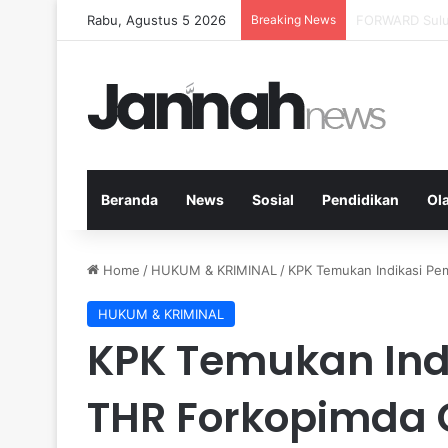
Rabu, Agustus 5 2026
Breaking News
Milenial Petani
Beranda
News
Sosial
Pendidikan
Ol
Home
/
HUKUM & KRIMINAL
/
KPK Temukan Indikasi Pem
HUKUM & KRIMINAL
KPK Temukan Ind
THR Forkopimda C