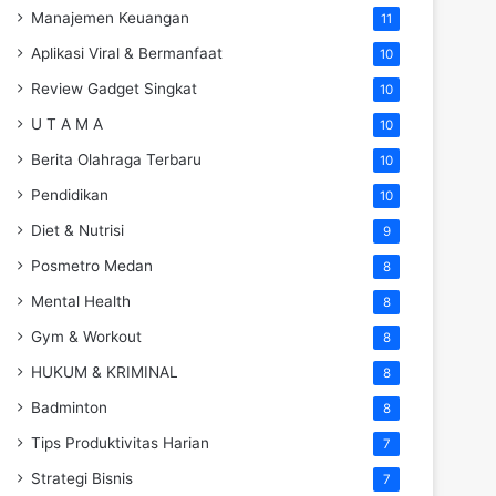
Manajemen Keuangan
11
Aplikasi Viral & Bermanfaat
10
Review Gadget Singkat
10
U T A M A
10
Berita Olahraga Terbaru
10
Pendidikan
10
Diet & Nutrisi
9
Posmetro Medan
8
Mental Health
8
Gym & Workout
8
HUKUM & KRIMINAL
8
Badminton
8
Tips Produktivitas Harian
7
Strategi Bisnis
7