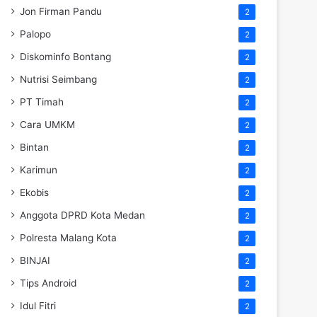
Jon Firman Pandu
2
Palopo
2
Diskominfo Bontang
2
Nutrisi Seimbang
2
PT Timah
2
Cara UMKM
2
Bintan
2
Karimun
2
Ekobis
2
Anggota DPRD Kota Medan
2
Polresta Malang Kota
2
BINJAI
2
Tips Android
2
Idul Fitri
2