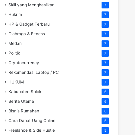
Skill yang Menghasilkan
7
Hukrim
7
HP & Gadget Terbaru
7
Olahraga & Fitness
7
Medan
7
Politik
7
Cryptocurrency
7
Rekomendasi Laptop / PC
7
HUKUM
7
Kabupaten Solok
6
Berita Utama
6
Bisnis Rumahan
6
Cara Dapat Uang Online
5
Freelance & Side Hustle
5