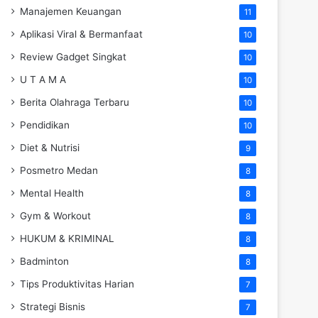
Manajemen Keuangan
11
Aplikasi Viral & Bermanfaat
10
Review Gadget Singkat
10
U T A M A
10
Berita Olahraga Terbaru
10
Pendidikan
10
Diet & Nutrisi
9
Posmetro Medan
8
Mental Health
8
Gym & Workout
8
HUKUM & KRIMINAL
8
Badminton
8
Tips Produktivitas Harian
7
Strategi Bisnis
7