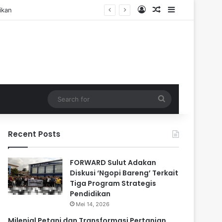
Log In
Random Article
Sidebar
Search
for
Recent Posts
FORWARD Sulut Adakan
Diskusi ‘Ngopi Bareng’ Terkait
Tiga Program Strategis
Pendidikan
Mei 14, 2026
Milenial Petani dan Transformasi Pertanian