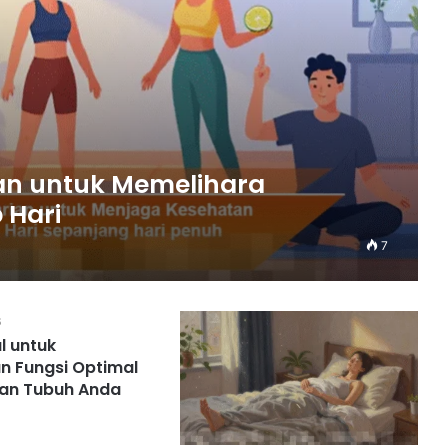
an untuk Memelihara
 Hari
7
6
al untuk
n Fungsi Optimal
gan Tubuh Anda