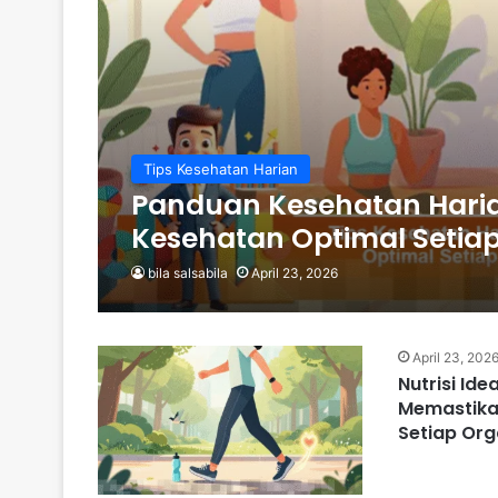
Tips Kesehatan Harian
Panduan Kesehatan Hari
Kesehatan Optimal Setiap
bila salsabila
April 23, 2026
April 23, 202
Nutrisi Ide
Memastika
Setiap Or