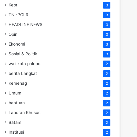
Kepri
3
TNI-POLRI
3
HEADLINE NEWS
3
Opini
3
Ekonomi
3
Sosial & Politik
3
wali kota palopo
2
berita Langkat
2
Kemenag
2
Umum
2
bantuan
2
Laporan Khusus
2
Batam
2
Institusi
2