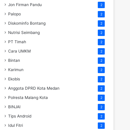
Jon Firman Pandu
2
Palopo
2
Diskominfo Bontang
2
Nutrisi Seimbang
2
PT Timah
2
Cara UMKM
2
Bintan
2
Karimun
2
Ekobis
2
Anggota DPRD Kota Medan
2
Polresta Malang Kota
2
BINJAI
2
Tips Android
2
Idul Fitri
2