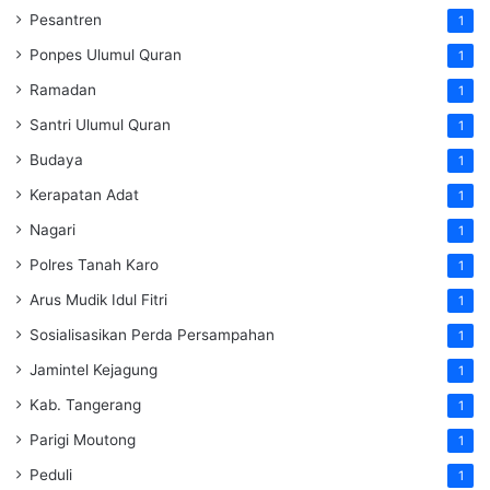
Pesantren
1
Ponpes Ulumul Quran
1
Ramadan
1
Santri Ulumul Quran
1
Budaya
1
Kerapatan Adat
1
Nagari
1
Polres Tanah Karo
1
Arus Mudik Idul Fitri
1
Sosialisasikan Perda Persampahan
1
Jamintel Kejagung
1
Kab. Tangerang
1
Parigi Moutong
1
Peduli
1