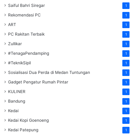
Saiful Bahri Siregar
1
Rekomendasi PC
1
ART
1
PC Rakitan Terbaik
1
Zullikar
1
#TenagaPendamping
1
#TeknikSipil
1
Sosialisasi Dua Perda di Medan Tuntungan
1
Gadget Pengatur Rumah Pintar
1
KULINER
1
Bandung
1
Kedai
1
Kedai Kopi Goenoeng
1
Kedai Patepung
1