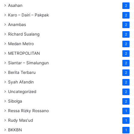
Asahan
2
Karo – Dairi – Pakpak
2
Anambas
2
Richard Sualang
2
Medan Metro
2
METROPOLITAN
2
Siantar – Simalungun
2
Berita Terbaru
2
Syah Afandin
2
Uncategorized
2
Sibolga
2
Ressa Rizky Rossano
1
Rudy Mas'ud
1
BKKBN
1