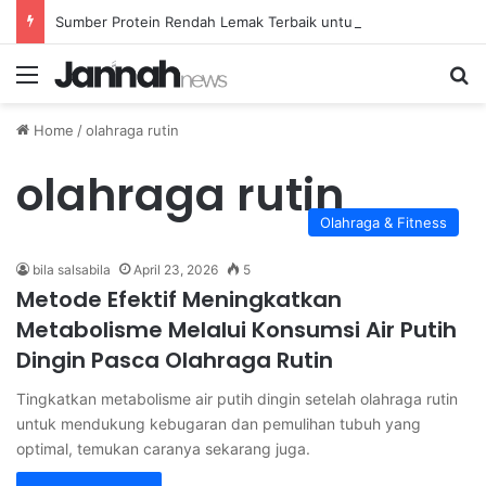
Sumber Protein Rendah Lemak Terbaik untuk Menunjang Menu Diet Sehari-hari Anda
Menu
Se
Home
/
olahraga rutin
olahraga rutin
Olahraga & Fitness
bila salsabila
April 23, 2026
5
Metode Efektif Meningkatkan
Metabolisme Melalui Konsumsi Air Putih
Dingin Pasca Olahraga Rutin
Tingkatkan metabolisme air putih dingin setelah olahraga rutin
untuk mendukung kebugaran dan pemulihan tubuh yang
optimal, temukan caranya sekarang juga.