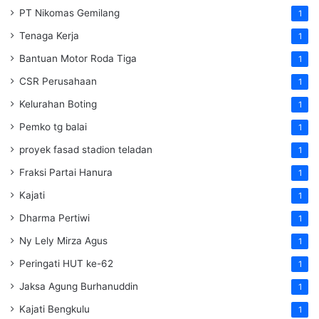
PT Nikomas Gemilang
1
Tenaga Kerja
1
Bantuan Motor Roda Tiga
1
CSR Perusahaan
1
Kelurahan Boting
1
Pemko tg balai
1
proyek fasad stadion teladan
1
Fraksi Partai Hanura
1
Kajati
1
Dharma Pertiwi
1
Ny Lely Mirza Agus
1
Peringati HUT ke-62
1
Jaksa Agung Burhanuddin
1
Kajati Bengkulu
1