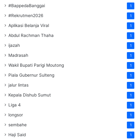
#BappedaBanggai
1
#Rekrutmen2026
1
Aplikasi Belanja Viral
1
Abdul Rachman Thaha
1
ijazah
1
Madrasah
1
Wakil Bupati Parigi Moutong
1
Piala Gubernur Sulteng
1
jalur lintas
1
Kepala Dishub Sumut
1
Liga 4
1
longsor
1
sembahe
1
Haji Said
1