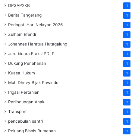
DP3AP2KB
1
Berita Tangerang
1
Peringati Hari Nelayan 2026
1
Zulham Efendi
1
Johannes Haratua Hutagalung
1
Juru bicara Fraksi PDI P
1
Dukung Penahanan
1
Kuasa Hukum
1
Muh Dhevy Bijak Pawindu
1
Irigasi Pertanian
1
Perlindungan Anak
1
Transport
1
pencabulan santri
1
Peluang Bisnis Rumahan
1