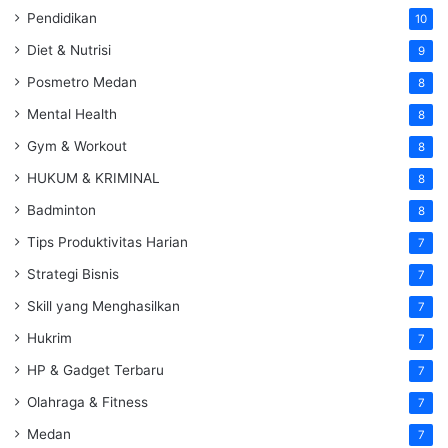
Pendidikan
10
Diet & Nutrisi
9
Posmetro Medan
8
Mental Health
8
Gym & Workout
8
HUKUM & KRIMINAL
8
Badminton
8
Tips Produktivitas Harian
7
Strategi Bisnis
7
Skill yang Menghasilkan
7
Hukrim
7
HP & Gadget Terbaru
7
Olahraga & Fitness
7
Medan
7