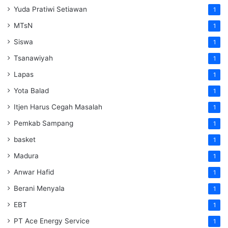
Yuda Pratiwi Setiawan
1
MTsN
1
Siswa
1
Tsanawiyah
1
Lapas
1
Yota Balad
1
Itjen Harus Cegah Masalah
1
Pemkab Sampang
1
basket
1
Madura
1
Anwar Hafid
1
Berani Menyala
1
EBT
1
PT Ace Energy Service
1