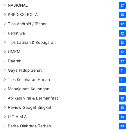
NASIONAL
17
PREDIKSI BOLA
15
Tips Android / iPhone
12
Peristiwa
12
Tips Latihan & Kebugaran
12
UMKM
12
Daerah
12
Gaya Hidup Sehat
11
Tips Kesehatan Harian
11
Manajemen Keuangan
11
Aplikasi Viral & Bermanfaat
10
Review Gadget Singkat
10
U T A M A
10
Berita Olahraga Terbaru
10