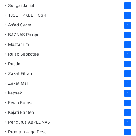
Sungai Janiah
1
TJSL – PKBL – CSR
1
As'ad Syam
1
BAZNAS Palopo
1
Mustahrim
1
Rujab Saokotae
1
Rustin
1
Zakat Fitrah
1
Zakat Mal
1
kepsek
1
Erwin Burase
1
Kejati Banten
1
Pengurus ABPEDNAS
1
Program Jaga Desa
1