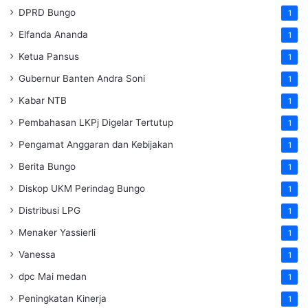
DPRD Bungo
1
Elfanda Ananda
1
Ketua Pansus
1
Gubernur Banten Andra Soni
1
Kabar NTB
1
Pembahasan LKPj Digelar Tertutup
1
Pengamat Anggaran dan Kebijakan
1
Berita Bungo
1
Diskop UKM Perindag Bungo
1
Distribusi LPG
1
Menaker Yassierli
1
Vanessa
1
dpc Mai medan
1
Peningkatan Kinerja
1