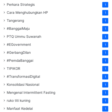
Perkara Strategis
1
Cara Menghubungkan HP
1
Tangerang
1
#BanggaiMaju
1
PTQ Ummu Suwanah
1
#EGovernment
1
#GerbangDilan
1
#PemdaBanggai
1
TIPIKOR
1
#TransformasiDigital
1
Konsolidasi Nasional
1
Mengenal Intermittent Fasting
1
ruko titi kuning
1
Manfaat Kedelai
1