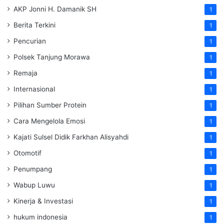
AKP Jonni H. Damanik SH
1
Berita Terkini
1
Pencurian
1
Polsek Tanjung Morawa
1
Remaja
1
Internasional
1
Pilihan Sumber Protein
1
Cara Mengelola Emosi
1
Kajati Sulsel Didik Farkhan Alisyahdi
1
Otomotif
1
Penumpang
1
Wabup Luwu
1
Kinerja & Investasi
1
hukum indonesia
1