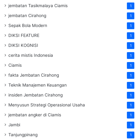
jembatan Tasikmalaya Ciamis
1
jembatan Cirahong
1
Sepak Bola Modern
1
DIKSI FEATURE
1
DIKSI KOGNISI
1
cerita mistis Indonesia
1
Ciamis
1
fakta Jembatan Cirahong
1
Teknik Manajemen Keuangan
1
insiden Jembatan Cirahong
1
Menyusun Strategi Operasional Usaha
1
jembatan angker di Ciamis
1
Jambi
1
Tanjungpinang
1