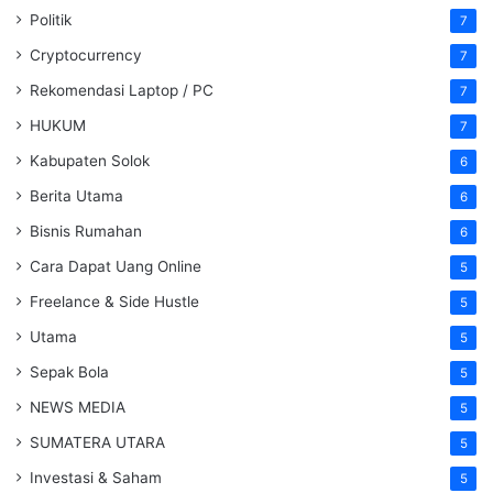
Politik
7
Cryptocurrency
7
Rekomendasi Laptop / PC
7
HUKUM
7
Kabupaten Solok
6
Berita Utama
6
Bisnis Rumahan
6
Cara Dapat Uang Online
5
Freelance & Side Hustle
5
Utama
5
Sepak Bola
5
NEWS MEDIA
5
SUMATERA UTARA
5
Investasi & Saham
5