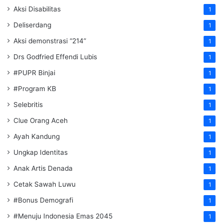
Aksi Disabilitas
1
Deliserdang
1
Aksi demonstrasi “214”
1
Drs Godfried Effendi Lubis
1
#PUPR Binjai
1
#Program KB
1
Selebritis
1
Clue Orang Aceh
1
Ayah Kandung
1
Ungkap Identitas
1
Anak Artis Denada
1
Cetak Sawah Luwu
1
#Bonus Demografi
1
#Menuju Indonesia Emas 2045
1