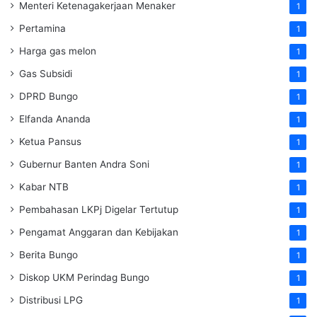
Menteri Ketenagakerjaan
Menaker
1
Pertamina
1
Harga gas melon
1
Gas Subsidi
1
DPRD Bungo
1
Elfanda Ananda
1
Ketua Pansus
1
Gubernur Banten Andra Soni
1
Kabar NTB
1
Pembahasan LKPj Digelar Tertutup
1
Pengamat Anggaran dan Kebijakan
1
Berita Bungo
1
Diskop UKM Perindag Bungo
1
Distribusi LPG
1