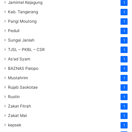
Jamintel Kejagung
1
Kab. Tangerang
1
Parigi Moutong
1
Peduli
1
Sungai Janiah
1
TJSL – PKBL – CSR
1
As'ad Syam
1
BAZNAS Palopo
1
Mustahrim
1
Rujab Saokotae
1
Rustin
1
Zakat Fitrah
1
Zakat Mal
1
kepsek
1