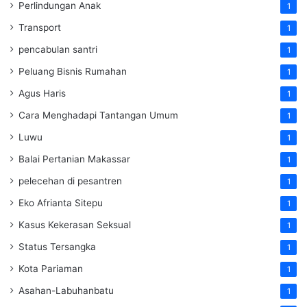
Perlindungan Anak
1
Transport
1
pencabulan santri
1
Peluang Bisnis Rumahan
1
Agus Haris
1
Cara Menghadapi Tantangan Umum
1
Luwu
1
Balai Pertanian Makassar
1
pelecehan di pesantren
1
Eko Afrianta Sitepu
1
Kasus Kekerasan Seksual
1
Status Tersangka
1
Kota Pariaman
1
Asahan-Labuhanbatu
1