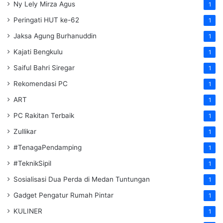
Ny Lely Mirza Agus
1
Peringati HUT ke-62
1
Jaksa Agung Burhanuddin
1
Kajati Bengkulu
1
Saiful Bahri Siregar
1
Rekomendasi PC
1
ART
1
PC Rakitan Terbaik
1
Zullikar
1
#TenagaPendamping
1
#TeknikSipil
1
Sosialisasi Dua Perda di Medan Tuntungan
1
Gadget Pengatur Rumah Pintar
1
KULINER
1