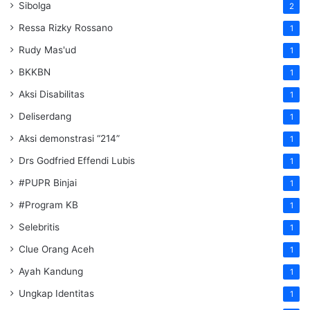
Sibolga
2
Ressa Rizky Rossano
1
Rudy Mas'ud
1
BKKBN
1
Aksi Disabilitas
1
Deliserdang
1
Aksi demonstrasi “214”
1
Drs Godfried Effendi Lubis
1
#PUPR Binjai
1
#Program KB
1
Selebritis
1
Clue Orang Aceh
1
Ayah Kandung
1
Ungkap Identitas
1