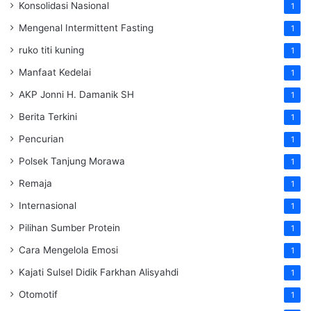
Konsolidasi Nasional
1
Mengenal Intermittent Fasting
1
ruko titi kuning
1
Manfaat Kedelai
1
AKP Jonni H. Damanik SH
1
Berita Terkini
1
Pencurian
1
Polsek Tanjung Morawa
1
Remaja
1
Internasional
1
Pilihan Sumber Protein
1
Cara Mengelola Emosi
1
Kajati Sulsel Didik Farkhan Alisyahdi
1
Otomotif
1