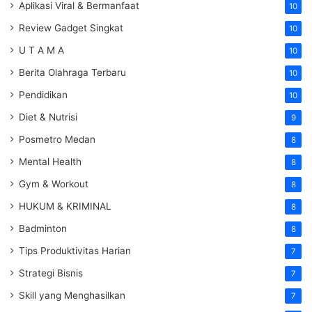
Aplikasi Viral & Bermanfaat
10
Review Gadget Singkat
10
U T A M A
10
Berita Olahraga Terbaru
10
Pendidikan
10
Diet & Nutrisi
9
Posmetro Medan
8
Mental Health
8
Gym & Workout
8
HUKUM & KRIMINAL
8
Badminton
8
Tips Produktivitas Harian
7
Strategi Bisnis
7
Skill yang Menghasilkan
7