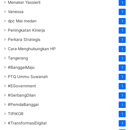
Menaker Yassierli
1
Vanessa
1
dpc Mai medan
1
Peningkatan Kinerja
1
Perkara Strategis
1
Cara Menghubungkan HP
1
Tangerang
1
#BanggaiMaju
1
PTQ Ummu Suwanah
1
#EGovernment
1
#GerbangDilan
1
#PemdaBanggai
1
TIPIKOR
1
#TransformasiDigital
1