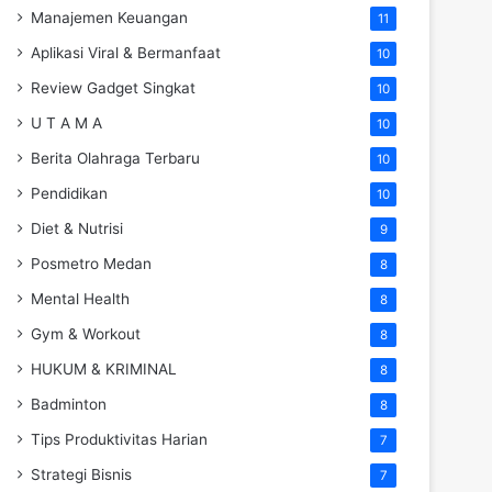
Manajemen Keuangan
11
Aplikasi Viral & Bermanfaat
10
Review Gadget Singkat
10
U T A M A
10
Berita Olahraga Terbaru
10
Pendidikan
10
Diet & Nutrisi
9
Posmetro Medan
8
Mental Health
8
Gym & Workout
8
HUKUM & KRIMINAL
8
Badminton
8
Tips Produktivitas Harian
7
Strategi Bisnis
7