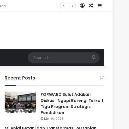
Log In
Random Article
Sidebar
Search
for
Recent Posts
FORWARD Sulut Adakan
Diskusi ‘Ngopi Bareng’ Terkait
Tiga Program Strategis
Pendidikan
Mei 14, 2026
Milenial Petani dan Transformasi Pertanian