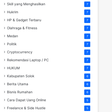
Skill yang Menghasilkan
7
Hukrim
7
HP & Gadget Terbaru
7
Olahraga & Fitness
7
Medan
7
Politik
7
Cryptocurrency
7
Rekomendasi Laptop / PC
7
HUKUM
7
Kabupaten Solok
6
Berita Utama
6
Bisnis Rumahan
6
Cara Dapat Uang Online
5
Freelance & Side Hustle
5