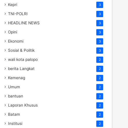
Kepri
3
TNI-POLRI
3
HEADLINE NEWS
3
Opini
3
Ekonomi
3
Sosial & Politik
3
wali kota palopo
2
berita Langkat
2
Kemenag
2
Umum
2
bantuan
2
Laporan Khusus
2
Batam
2
Institusi
2