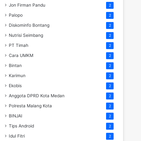
Jon Firman Pandu
2
Palopo
2
Diskominfo Bontang
2
Nutrisi Seimbang
2
PT Timah
2
Cara UMKM
2
Bintan
2
Karimun
2
Ekobis
2
Anggota DPRD Kota Medan
2
Polresta Malang Kota
2
BINJAI
2
Tips Android
2
Idul Fitri
2