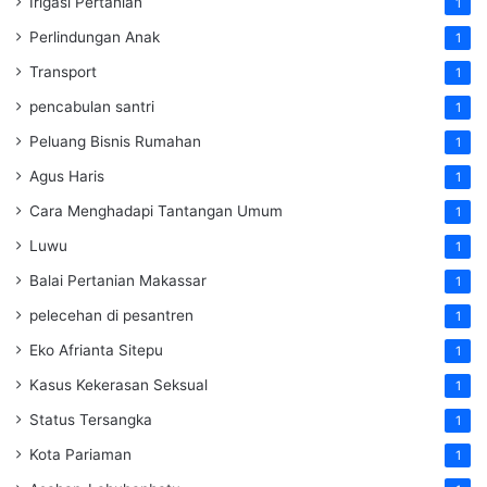
Irigasi Pertanian
1
Perlindungan Anak
1
Transport
1
pencabulan santri
1
Peluang Bisnis Rumahan
1
Agus Haris
1
Cara Menghadapi Tantangan Umum
1
Luwu
1
Balai Pertanian Makassar
1
pelecehan di pesantren
1
Eko Afrianta Sitepu
1
Kasus Kekerasan Seksual
1
Status Tersangka
1
Kota Pariaman
1