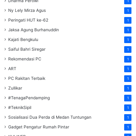
Dharma Pertiwi
1
Ny Lely Mirza Agus
1
Peringati HUT ke-62
1
Jaksa Agung Burhanuddin
1
Kajati Bengkulu
1
Saiful Bahri Siregar
1
Rekomendasi PC
1
ART
1
PC Rakitan Terbaik
1
Zullikar
1
#TenagaPendamping
1
#TeknikSipil
1
Sosialisasi Dua Perda di Medan Tuntungan
1
Gadget Pengatur Rumah Pintar
1