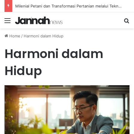
Transformasi Gaya Hidup Sehat dalam Pola Hidup Sadar yang Berkelanjutan
Menu
Se
Home
/
Harmoni dalam Hidup
Harmoni dalam
Hidup