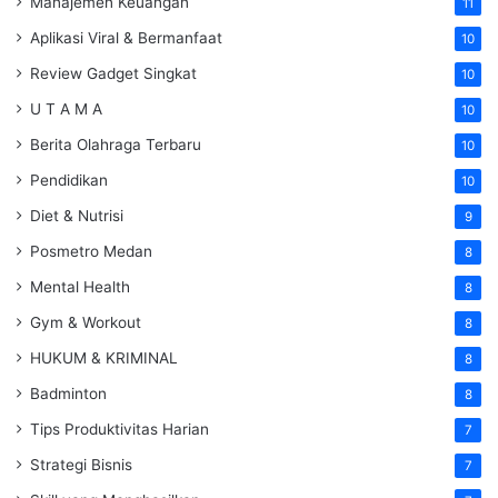
Manajemen Keuangan
11
Aplikasi Viral & Bermanfaat
10
Review Gadget Singkat
10
U T A M A
10
Berita Olahraga Terbaru
10
Pendidikan
10
Diet & Nutrisi
9
Posmetro Medan
8
Mental Health
8
Gym & Workout
8
HUKUM & KRIMINAL
8
Badminton
8
Tips Produktivitas Harian
7
Strategi Bisnis
7