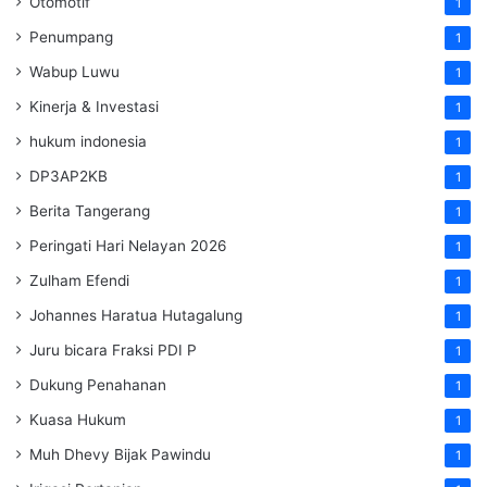
Otomotif
1
Penumpang
1
Wabup Luwu
1
Kinerja & Investasi
1
hukum indonesia
1
DP3AP2KB
1
Berita Tangerang
1
Peringati Hari Nelayan 2026
1
Zulham Efendi
1
Johannes Haratua Hutagalung
1
Juru bicara Fraksi PDI P
1
Dukung Penahanan
1
Kuasa Hukum
1
Muh Dhevy Bijak Pawindu
1