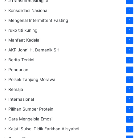
#TransformasiDigital
1
Konsolidasi Nasional
1
Mengenal Intermittent Fasting
1
ruko titi kuning
1
Manfaat Kedelai
1
AKP Jonni H. Damanik SH
1
Berita Terkini
1
Pencurian
1
Polsek Tanjung Morawa
1
Remaja
1
Internasional
1
Pilihan Sumber Protein
1
Cara Mengelola Emosi
1
Kajati Sulsel Didik Farkhan Alisyahdi
1