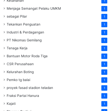
Ketahanan
1
Menjaga Semangat Pelaku UMKM
1
sebagai Pilar
1
Tekankan Penguatan
1
Industri & Perdagangan
1
PT Nikomas Gemilang
1
Tenaga Kerja
1
Bantuan Motor Roda Tiga
1
CSR Perusahaan
1
Kelurahan Boting
1
Pemko tg balai
1
proyek fasad stadion teladan
1
Fraksi Partai Hanura
1
Kajati
1