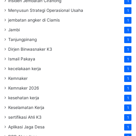
insiden Jembatan Cirahong
1
Menyusun Strategi Operasional Usaha
1
jembatan angker di Ciamis
1
Jambi
1
Tanjungpinang
1
Dirjen Binwasnaker K3
1
Ismail Pakaya
1
kecelakaan kerja
1
Kemnaker
1
Kemnaker 2026
1
kesehatan kerja
1
Keselamatan Kerja
1
sertifikasi Ahli K3
1
Aplikasi Jaga Desa
1