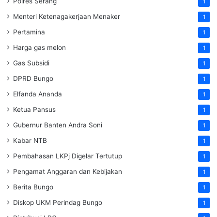
Polres Serang
1
Menteri Ketenagakerjaan
Menaker
1
Pertamina
1
Harga gas melon
1
Gas Subsidi
1
DPRD Bungo
1
Elfanda Ananda
1
Ketua Pansus
1
Gubernur Banten Andra Soni
1
Kabar NTB
1
Pembahasan LKPj Digelar Tertutup
1
Pengamat Anggaran dan Kebijakan
1
Berita Bungo
1
Diskop UKM Perindag Bungo
1