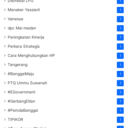
Distribusi LPG
1
Menaker Yassierli
1
Vanessa
1
dpc Mai medan
1
Peningkatan Kinerja
1
Perkara Strategis
1
Cara Menghubungkan HP
1
Tangerang
1
#BanggaiMaju
1
PTQ Ummu Suwanah
1
#EGovernment
1
#GerbangDilan
1
#PemdaBanggai
1
TIPIKOR
1