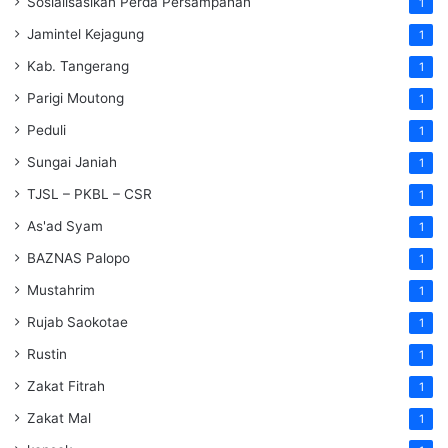
Sosialisasikan Perda Persampahan
1
Jamintel Kejagung
1
Kab. Tangerang
1
Parigi Moutong
1
Peduli
1
Sungai Janiah
1
TJSL – PKBL – CSR
1
As'ad Syam
1
BAZNAS Palopo
1
Mustahrim
1
Rujab Saokotae
1
Rustin
1
Zakat Fitrah
1
Zakat Mal
1