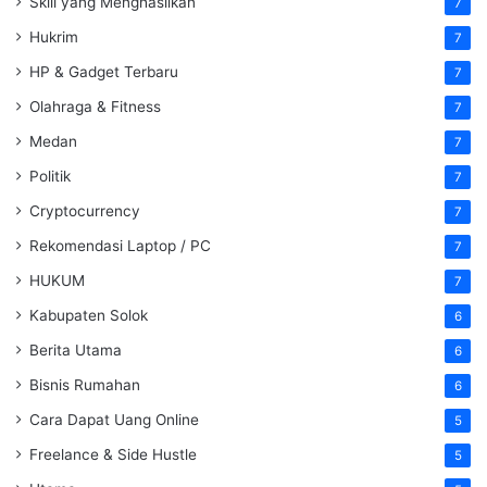
Skill yang Menghasilkan
7
Hukrim
7
HP & Gadget Terbaru
7
Olahraga & Fitness
7
Medan
7
Politik
7
Cryptocurrency
7
Rekomendasi Laptop / PC
7
HUKUM
7
Kabupaten Solok
6
Berita Utama
6
Bisnis Rumahan
6
Cara Dapat Uang Online
5
Freelance & Side Hustle
5