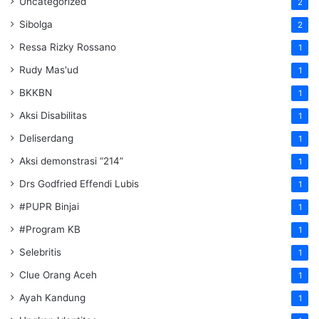
Uncategorized
2
Sibolga
2
Ressa Rizky Rossano
1
Rudy Mas'ud
1
BKKBN
1
Aksi Disabilitas
1
Deliserdang
1
Aksi demonstrasi “214”
1
Drs Godfried Effendi Lubis
1
#PUPR Binjai
1
#Program KB
1
Selebritis
1
Clue Orang Aceh
1
Ayah Kandung
1