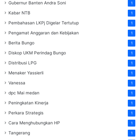
Gubernur Banten Andra Soni
1
Kabar NTB
1
Pembahasan LKPj Digelar Tertutup
1
Pengamat Anggaran dan Kebijakan
1
Berita Bungo
1
Diskop UKM Perindag Bungo
1
Distribusi LPG
1
Menaker Yassierli
1
Vanessa
1
dpc Mai medan
1
Peningkatan Kinerja
1
Perkara Strategis
1
Cara Menghubungkan HP
1
Tangerang
1