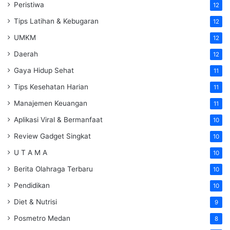
Peristiwa
12
Tips Latihan & Kebugaran
12
UMKM
12
Daerah
12
Gaya Hidup Sehat
11
Tips Kesehatan Harian
11
Manajemen Keuangan
11
Aplikasi Viral & Bermanfaat
10
Review Gadget Singkat
10
U T A M A
10
Berita Olahraga Terbaru
10
Pendidikan
10
Diet & Nutrisi
9
Posmetro Medan
8