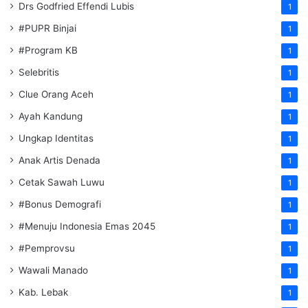
Drs Godfried Effendi Lubis
1
#PUPR Binjai
1
#Program KB
1
Selebritis
1
Clue Orang Aceh
1
Ayah Kandung
1
Ungkap Identitas
1
Anak Artis Denada
1
Cetak Sawah Luwu
1
#Bonus Demografi
1
#Menuju Indonesia Emas 2045
1
#Pemprovsu
1
Wawali Manado
1
Kab. Lebak
1