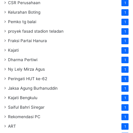
CSR Perusahaan
1
Kelurahan Boting
1
Pemko tg balai
1
proyek fasad stadion teladan
1
Fraksi Partai Hanura
1
Kajati
1
Dharma Pertiwi
1
Ny Lely Mirza Agus
1
Peringati HUT ke-62
1
Jaksa Agung Burhanuddin
1
Kajati Bengkulu
1
Saiful Bahri Siregar
1
Rekomendasi PC
1
ART
1