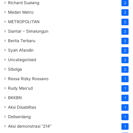
Richard Sualang
2
Medan Metro
2
METROPOLITAN
2
Siantar – Simalungun
2
Berita Terbaru
2
Syah Afandin
2
Uncategorized
2
Sibolga
2
Ressa Rizky Rossano
1
Rudy Mas'ud
1
BKKBN
1
Aksi Disabilitas
1
Deliserdang
1
Aksi demonstrasi “214”
1