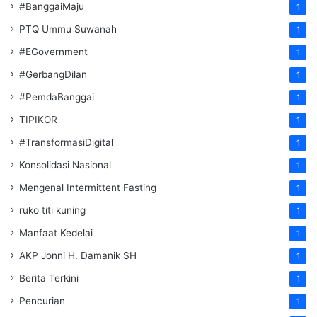
#BanggaiMaju
1
PTQ Ummu Suwanah
1
#EGovernment
1
#GerbangDilan
1
#PemdaBanggai
1
TIPIKOR
1
#TransformasiDigital
1
Konsolidasi Nasional
1
Mengenal Intermittent Fasting
1
ruko titi kuning
1
Manfaat Kedelai
1
AKP Jonni H. Damanik SH
1
Berita Terkini
1
Pencurian
1