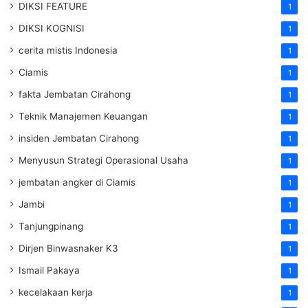
DIKSI FEATURE
1
DIKSI KOGNISI
1
cerita mistis Indonesia
1
Ciamis
1
fakta Jembatan Cirahong
1
Teknik Manajemen Keuangan
1
insiden Jembatan Cirahong
1
Menyusun Strategi Operasional Usaha
1
jembatan angker di Ciamis
1
Jambi
1
Tanjungpinang
1
Dirjen Binwasnaker K3
1
Ismail Pakaya
1
kecelakaan kerja
1