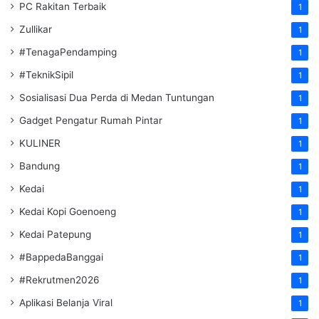
PC Rakitan Terbaik
1
Zullikar
1
#TenagaPendamping
1
#TeknikSipil
1
Sosialisasi Dua Perda di Medan Tuntungan
1
Gadget Pengatur Rumah Pintar
1
KULINER
1
Bandung
1
Kedai
1
Kedai Kopi Goenoeng
1
Kedai Patepung
1
#BappedaBanggai
1
#Rekrutmen2026
1
Aplikasi Belanja Viral
1