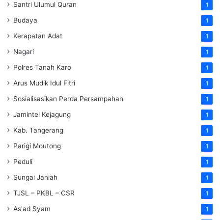
Santri Ulumul Quran
1
Budaya
1
Kerapatan Adat
1
Nagari
1
Polres Tanah Karo
1
Arus Mudik Idul Fitri
1
Sosialisasikan Perda Persampahan
1
Jamintel Kejagung
1
Kab. Tangerang
1
Parigi Moutong
1
Peduli
1
Sungai Janiah
1
TJSL – PKBL – CSR
1
As'ad Syam
1