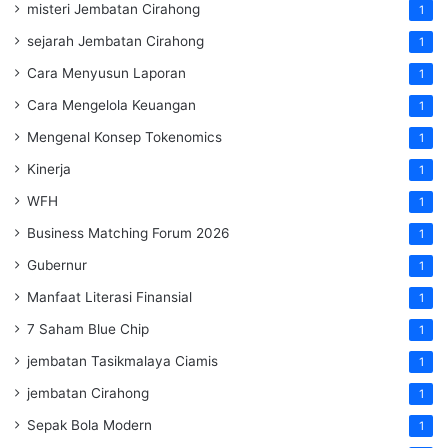
misteri Jembatan Cirahong
1
sejarah Jembatan Cirahong
1
Cara Menyusun Laporan
1
Cara Mengelola Keuangan
1
Mengenal Konsep Tokenomics
1
Kinerja
1
WFH
1
Business Matching Forum 2026
1
Gubernur
1
Manfaat Literasi Finansial
1
7 Saham Blue Chip
1
jembatan Tasikmalaya Ciamis
1
jembatan Cirahong
1
Sepak Bola Modern
1