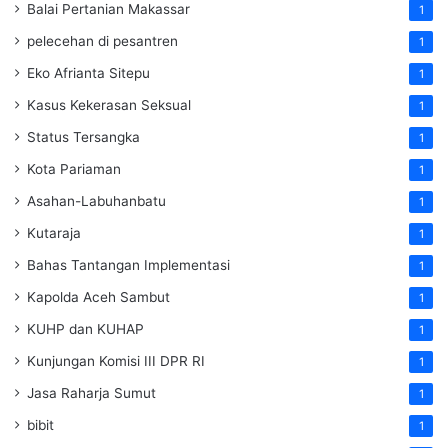
Balai Pertanian Makassar
1
pelecehan di pesantren
1
Eko Afrianta Sitepu
1
Kasus Kekerasan Seksual
1
Status Tersangka
1
Kota Pariaman
1
Asahan-Labuhanbatu
1
Kutaraja
1
Bahas Tantangan Implementasi
1
Kapolda Aceh Sambut
1
KUHP dan KUHAP
1
Kunjungan Komisi III DPR RI
1
Jasa Raharja Sumut
1
bibit
1