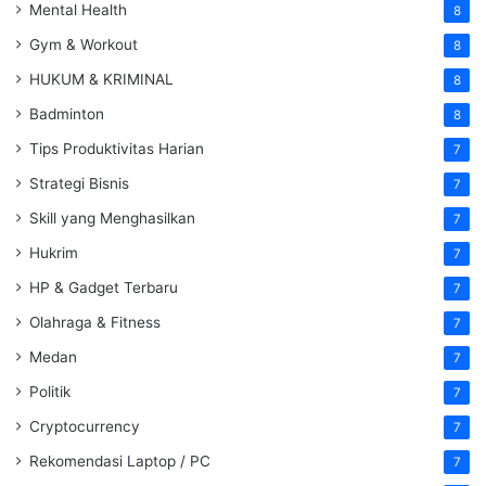
Mental Health
8
Gym & Workout
8
HUKUM & KRIMINAL
8
Badminton
8
Tips Produktivitas Harian
7
Strategi Bisnis
7
Skill yang Menghasilkan
7
Hukrim
7
HP & Gadget Terbaru
7
Olahraga & Fitness
7
Medan
7
Politik
7
Cryptocurrency
7
Rekomendasi Laptop / PC
7