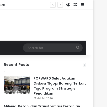
Log In
Random Article
Sidebar
Search
for
Recent Posts
FORWARD Sulut Adakan
Diskusi ‘Ngopi Bareng’ Terkait
Tiga Program Strategis
Pendidikan
Mei 14, 2026
Milenial Petani dan Transformasi Pertanian