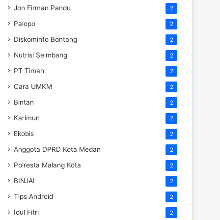
Jon Firman Pandu
2
Palopo
2
Diskominfo Bontang
2
Nutrisi Seimbang
2
PT Timah
2
Cara UMKM
2
Bintan
2
Karimun
2
Ekobis
2
Anggota DPRD Kota Medan
2
Polresta Malang Kota
2
BINJAI
2
Tips Android
2
Idul Fitri
2