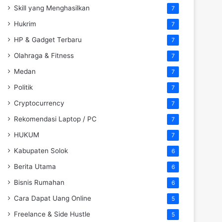
Skill yang Menghasilkan
7
Hukrim
7
HP & Gadget Terbaru
7
Olahraga & Fitness
7
Medan
7
Politik
7
Cryptocurrency
7
Rekomendasi Laptop / PC
7
HUKUM
7
Kabupaten Solok
6
Berita Utama
6
Bisnis Rumahan
6
Cara Dapat Uang Online
5
Freelance & Side Hustle
5