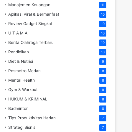
Manajemen Keuangan
11
Aplikasi Viral & Bermanfaat
10
Review Gadget Singkat
10
U T A M A
10
Berita Olahraga Terbaru
10
Pendidikan
10
Diet & Nutrisi
9
Posmetro Medan
8
Mental Health
8
Gym & Workout
8
HUKUM & KRIMINAL
8
Badminton
8
Tips Produktivitas Harian
7
Strategi Bisnis
7