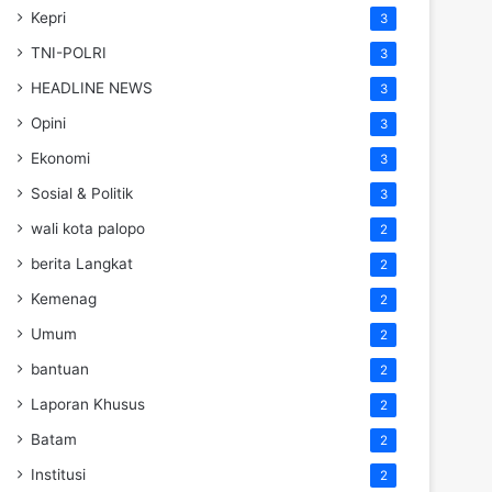
Kepri
3
TNI-POLRI
3
HEADLINE NEWS
3
Opini
3
Ekonomi
3
Sosial & Politik
3
wali kota palopo
2
berita Langkat
2
Kemenag
2
Umum
2
bantuan
2
Laporan Khusus
2
Batam
2
Institusi
2