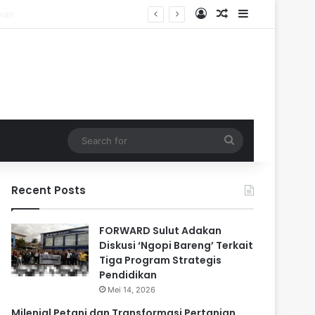
Log In
Random Article
Sidebar
Search
for
Recent Posts
FORWARD Sulut Adakan
Diskusi ‘Ngopi Bareng’ Terkait
Tiga Program Strategis
Pendidikan
Mei 14, 2026
Milenial Petani dan Transformasi Pertanian