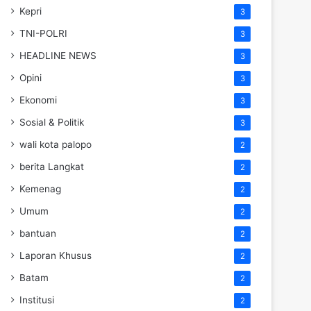
Kepri
3
TNI-POLRI
3
HEADLINE NEWS
3
Opini
3
Ekonomi
3
Sosial & Politik
3
wali kota palopo
2
berita Langkat
2
Kemenag
2
Umum
2
bantuan
2
Laporan Khusus
2
Batam
2
Institusi
2