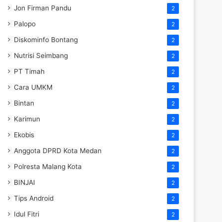
Jon Firman Pandu
2
Palopo
2
Diskominfo Bontang
2
Nutrisi Seimbang
2
PT Timah
2
Cara UMKM
2
Bintan
2
Karimun
2
Ekobis
2
Anggota DPRD Kota Medan
2
Polresta Malang Kota
2
BINJAI
2
Tips Android
2
Idul Fitri
2