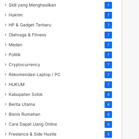
Skill yang Menghasilkan
7
Hukrim
7
HP & Gadget Terbaru
7
Olahraga & Fitness
7
Medan
7
Politik
7
Cryptocurrency
7
Rekomendasi Laptop / PC
7
HUKUM
7
Kabupaten Solok
6
Berita Utama
6
Bisnis Rumahan
6
Cara Dapat Uang Online
5
Freelance & Side Hustle
5