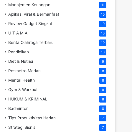
Manajemen Keuangan
11
Aplikasi Viral & Bermanfaat
10
Review Gadget Singkat
10
U T A M A
10
Berita Olahraga Terbaru
10
Pendidikan
10
Diet & Nutrisi
9
Posmetro Medan
8
Mental Health
8
Gym & Workout
8
HUKUM & KRIMINAL
8
Badminton
8
Tips Produktivitas Harian
7
Strategi Bisnis
7