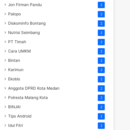
Jon Firman Pandu
2
Palopo
2
Diskominfo Bontang
2
Nutrisi Seimbang
2
PT Timah
2
Cara UMKM
2
Bintan
2
Karimun
2
Ekobis
2
Anggota DPRD Kota Medan
2
Polresta Malang Kota
2
BINJAI
2
Tips Android
2
Idul Fitri
2