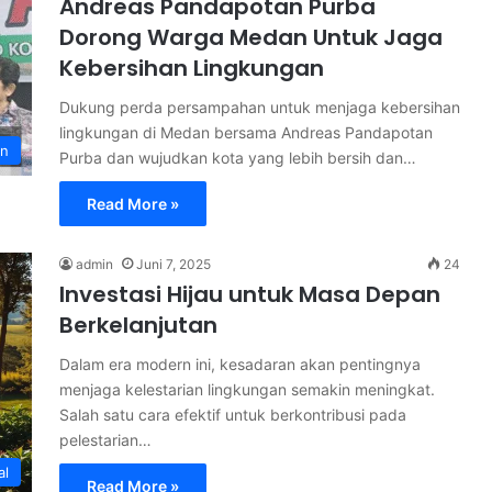
Andreas Pandapotan Purba
Dorong Warga Medan Untuk Jaga
Kebersihan Lingkungan
Dukung perda persampahan untuk menjaga kebersihan
lingkungan di Medan bersama Andreas Pandapotan
n
Purba dan wujudkan kota yang lebih bersih dan…
Read More »
admin
Juni 7, 2025
24
Investasi Hijau untuk Masa Depan
Berkelanjutan
Dalam era modern ini, kesadaran akan pentingnya
menjaga kelestarian lingkungan semakin meningkat.
Salah satu cara efektif untuk berkontribusi pada
pelestarian…
al
Read More »