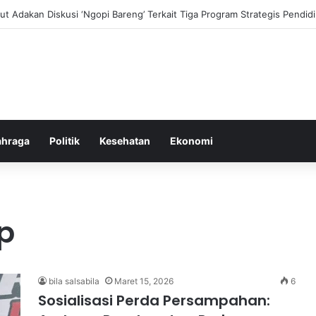
i dan Transformasi Pertanian melalui Teknologi Digital
ahraga
Politik
Kesehatan
Ekonomi
p
bila salsabila
Maret 15, 2026
6
Sosialisasi Perda Persampahan: