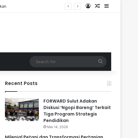
Log In
Random Article
Sidebar
Search
for
Recent Posts
FORWARD Sulut Adakan
Diskusi ‘Ngopi Bareng’ Terkait
Tiga Program Strategis
Pendidikan
Mei 14, 2026
Milenial Petani dan Transformasi Pertanian