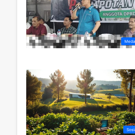
Meda
Sosi