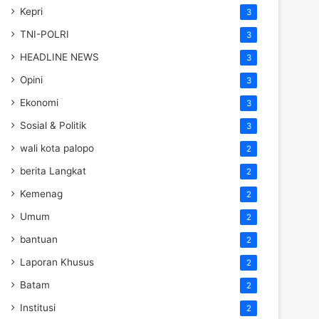
Kepri
3
TNI-POLRI
3
HEADLINE NEWS
3
Opini
3
Ekonomi
3
Sosial & Politik
3
wali kota palopo
2
berita Langkat
2
Kemenag
2
Umum
2
bantuan
2
Laporan Khusus
2
Batam
2
Institusi
2