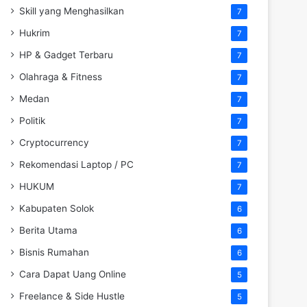
Skill yang Menghasilkan
7
Hukrim
7
HP & Gadget Terbaru
7
Olahraga & Fitness
7
Medan
7
Politik
7
Cryptocurrency
7
Rekomendasi Laptop / PC
7
HUKUM
7
Kabupaten Solok
6
Berita Utama
6
Bisnis Rumahan
6
Cara Dapat Uang Online
5
Freelance & Side Hustle
5