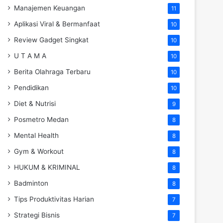
Manajemen Keuangan
11
Aplikasi Viral & Bermanfaat
10
Review Gadget Singkat
10
U T A M A
10
Berita Olahraga Terbaru
10
Pendidikan
10
Diet & Nutrisi
9
Posmetro Medan
8
Mental Health
8
Gym & Workout
8
HUKUM & KRIMINAL
8
Badminton
8
Tips Produktivitas Harian
7
Strategi Bisnis
7