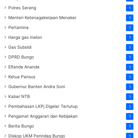
Polres Serang
1
Menteri Ketenagakerjaan
Menaker
1
Pertamina
1
Harga gas melon
1
Gas Subsidi
1
DPRD Bungo
1
Elfanda Ananda
1
Ketua Pansus
1
Gubernur Banten Andra Soni
1
Kabar NTB
1
Pembahasan LKPj Digelar Tertutup
1
Pengamat Anggaran dan Kebijakan
1
Berita Bungo
1
Diskop UKM Perindag Bungo
1