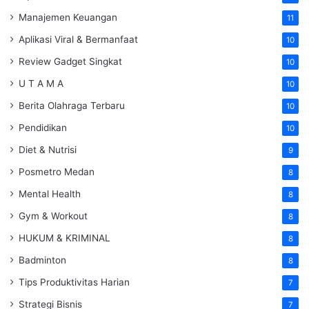
Manajemen Keuangan
11
Aplikasi Viral & Bermanfaat
10
Review Gadget Singkat
10
U T A M A
10
Berita Olahraga Terbaru
10
Pendidikan
10
Diet & Nutrisi
9
Posmetro Medan
8
Mental Health
8
Gym & Workout
8
HUKUM & KRIMINAL
8
Badminton
8
Tips Produktivitas Harian
7
Strategi Bisnis
7