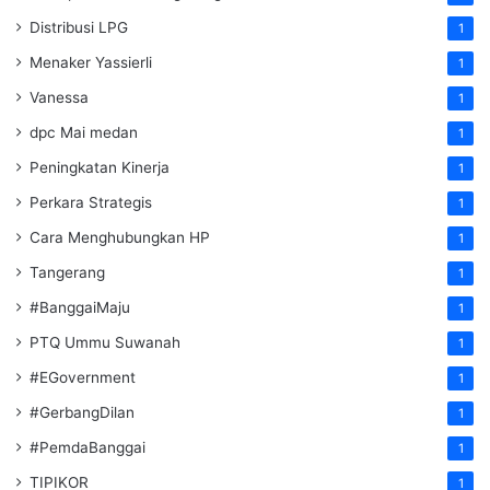
Distribusi LPG
1
Menaker Yassierli
1
Vanessa
1
dpc Mai medan
1
Peningkatan Kinerja
1
Perkara Strategis
1
Cara Menghubungkan HP
1
Tangerang
1
#BanggaiMaju
1
PTQ Ummu Suwanah
1
#EGovernment
1
#GerbangDilan
1
#PemdaBanggai
1
TIPIKOR
1