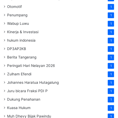
Otomotif
1
Penumpang
1
Wabup Luwu
1
Kinerja & Investasi
1
hukum indonesia
1
DP3AP2KB
1
Berita Tangerang
1
Peringati Hari Nelayan 2026
1
Zulham Efendi
1
Johannes Haratua Hutagalung
1
Juru bicara Fraksi PDI P
1
Dukung Penahanan
1
Kuasa Hukum
1
Muh Dhevy Bijak Pawindu
1