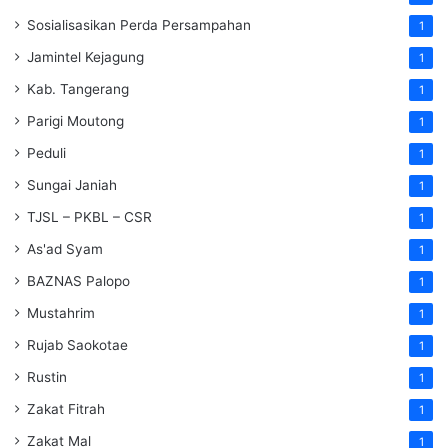
Sosialisasikan Perda Persampahan
1
Jamintel Kejagung
1
Kab. Tangerang
1
Parigi Moutong
1
Peduli
1
Sungai Janiah
1
TJSL – PKBL – CSR
1
As'ad Syam
1
BAZNAS Palopo
1
Mustahrim
1
Rujab Saokotae
1
Rustin
1
Zakat Fitrah
1
Zakat Mal
1