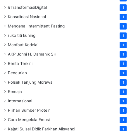
#TransformasiDigital
1
Konsolidasi Nasional
1
Mengenal Intermittent Fasting
1
ruko titi kuning
1
Manfaat Kedelai
1
AKP Jonni H. Damanik SH
1
Berita Terkini
1
Pencurian
1
Polsek Tanjung Morawa
1
Remaja
1
Internasional
1
Pilihan Sumber Protein
1
Cara Mengelola Emosi
1
Kajati Sulsel Didik Farkhan Alisyahdi
1