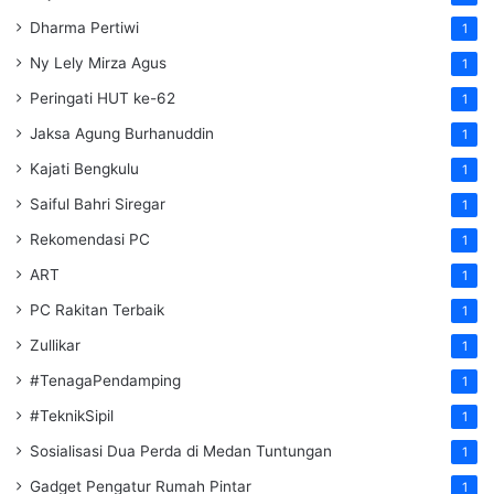
Dharma Pertiwi
1
Ny Lely Mirza Agus
1
Peringati HUT ke-62
1
Jaksa Agung Burhanuddin
1
Kajati Bengkulu
1
Saiful Bahri Siregar
1
Rekomendasi PC
1
ART
1
PC Rakitan Terbaik
1
Zullikar
1
#TenagaPendamping
1
#TeknikSipil
1
Sosialisasi Dua Perda di Medan Tuntungan
1
Gadget Pengatur Rumah Pintar
1