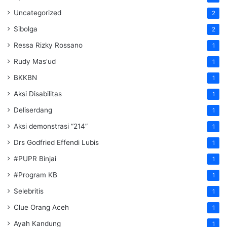
Uncategorized
2
Sibolga
2
Ressa Rizky Rossano
1
Rudy Mas'ud
1
BKKBN
1
Aksi Disabilitas
1
Deliserdang
1
Aksi demonstrasi “214”
1
Drs Godfried Effendi Lubis
1
#PUPR Binjai
1
#Program KB
1
Selebritis
1
Clue Orang Aceh
1
Ayah Kandung
1