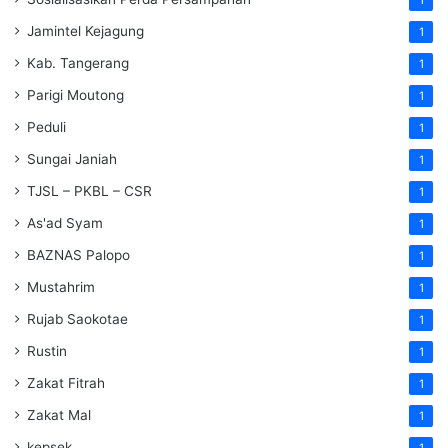
Jamintel Kejagung
1
Kab. Tangerang
1
Parigi Moutong
1
Peduli
1
Sungai Janiah
1
TJSL – PKBL – CSR
1
As'ad Syam
1
BAZNAS Palopo
1
Mustahrim
1
Rujab Saokotae
1
Rustin
1
Zakat Fitrah
1
Zakat Mal
1
kepsek
1