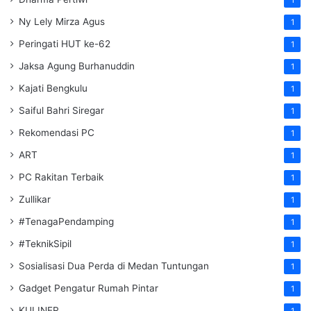
Ny Lely Mirza Agus
1
Peringati HUT ke-62
1
Jaksa Agung Burhanuddin
1
Kajati Bengkulu
1
Saiful Bahri Siregar
1
Rekomendasi PC
1
ART
1
PC Rakitan Terbaik
1
Zullikar
1
#TenagaPendamping
1
#TeknikSipil
1
Sosialisasi Dua Perda di Medan Tuntungan
1
Gadget Pengatur Rumah Pintar
1
KULINER
1