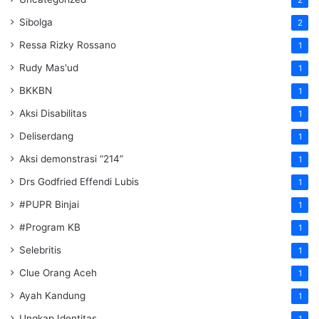
Sibolga
2
Ressa Rizky Rossano
1
Rudy Mas'ud
1
BKKBN
1
Aksi Disabilitas
1
Deliserdang
1
Aksi demonstrasi “214”
1
Drs Godfried Effendi Lubis
1
#PUPR Binjai
1
#Program KB
1
Selebritis
1
Clue Orang Aceh
1
Ayah Kandung
1
Ungkap Identitas
1