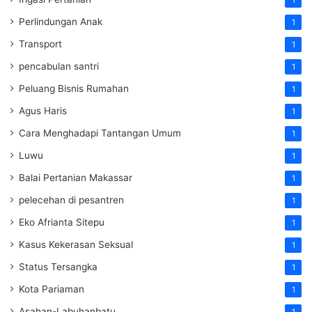
Perlindungan Anak
1
Transport
1
pencabulan santri
1
Peluang Bisnis Rumahan
1
Agus Haris
1
Cara Menghadapi Tantangan Umum
1
Luwu
1
Balai Pertanian Makassar
1
pelecehan di pesantren
1
Eko Afrianta Sitepu
1
Kasus Kekerasan Seksual
1
Status Tersangka
1
Kota Pariaman
1
Asahan-Labuhanbatu
1