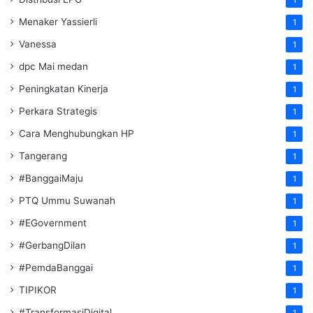
Menaker Yassierli
1
Vanessa
1
dpc Mai medan
1
Peningkatan Kinerja
1
Perkara Strategis
1
Cara Menghubungkan HP
1
Tangerang
1
#BanggaiMaju
1
PTQ Ummu Suwanah
1
#EGovernment
1
#GerbangDilan
1
#PemdaBanggai
1
TIPIKOR
1
#TransformasiDigital
1