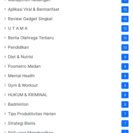
Aplikasi Viral & Bermanfaat
10
Review Gadget Singkat
10
U T A M A
10
Berita Olahraga Terbaru
10
Pendidikan
10
Diet & Nutrisi
9
Posmetro Medan
8
Mental Health
8
Gym & Workout
8
HUKUM & KRIMINAL
8
Badminton
8
Tips Produktivitas Harian
7
Strategi Bisnis
7
Skill yang Menghasilkan
7