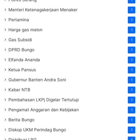
Menteri Ketenagakerjaan
Menaker
1
Pertamina
1
Harga gas melon
1
Gas Subsidi
1
DPRD Bungo
1
Elfanda Ananda
1
Ketua Pansus
1
Gubernur Banten Andra Soni
1
Kabar NTB
1
Pembahasan LKPj Digelar Tertutup
1
Pengamat Anggaran dan Kebijakan
1
Berita Bungo
1
Diskop UKM Perindag Bungo
1
Distribusi LPG
1