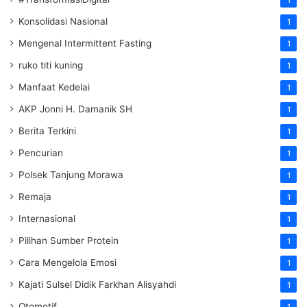
Konsolidasi Nasional
1
Mengenal Intermittent Fasting
1
ruko titi kuning
1
Manfaat Kedelai
1
AKP Jonni H. Damanik SH
1
Berita Terkini
1
Pencurian
1
Polsek Tanjung Morawa
1
Remaja
1
Internasional
1
Pilihan Sumber Protein
1
Cara Mengelola Emosi
1
Kajati Sulsel Didik Farkhan Alisyahdi
1
Otomotif
1