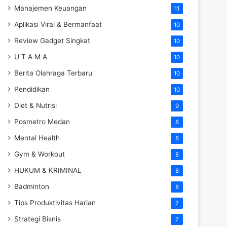
Manajemen Keuangan
11
Aplikasi Viral & Bermanfaat
10
Review Gadget Singkat
10
U T A M A
10
Berita Olahraga Terbaru
10
Pendidikan
10
Diet & Nutrisi
9
Posmetro Medan
8
Mental Health
8
Gym & Workout
8
HUKUM & KRIMINAL
8
Badminton
8
Tips Produktivitas Harian
7
Strategi Bisnis
7