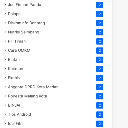
Jon Firman Pandu
2
Palopo
2
Diskominfo Bontang
2
Nutrisi Seimbang
2
PT Timah
2
Cara UMKM
2
Bintan
2
Karimun
2
Ekobis
2
Anggota DPRD Kota Medan
2
Polresta Malang Kota
2
BINJAI
2
Tips Android
2
Idul Fitri
2