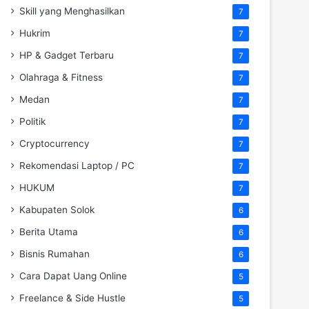
Skill yang Menghasilkan
7
Hukrim
7
HP & Gadget Terbaru
7
Olahraga & Fitness
7
Medan
7
Politik
7
Cryptocurrency
7
Rekomendasi Laptop / PC
7
HUKUM
7
Kabupaten Solok
6
Berita Utama
6
Bisnis Rumahan
6
Cara Dapat Uang Online
5
Freelance & Side Hustle
5