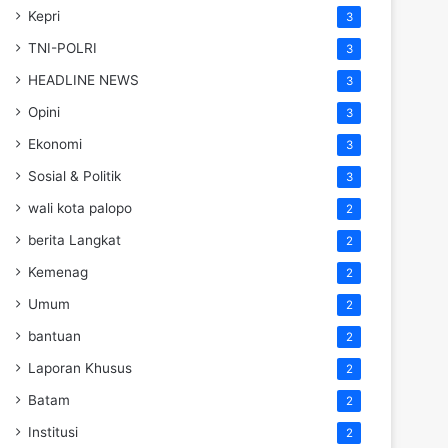
Kepri
3
TNI-POLRI
3
HEADLINE NEWS
3
Opini
3
Ekonomi
3
Sosial & Politik
3
wali kota palopo
2
berita Langkat
2
Kemenag
2
Umum
2
bantuan
2
Laporan Khusus
2
Batam
2
Institusi
2