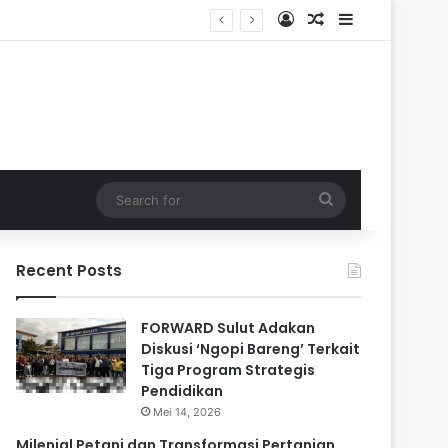
Log In
Random Article
Sidebar
Search
for
Recent Posts
FORWARD Sulut Adakan
Diskusi ‘Ngopi Bareng’ Terkait
Tiga Program Strategis
Pendidikan
Mei 14, 2026
Milenial Petani dan Transformasi Pertanian