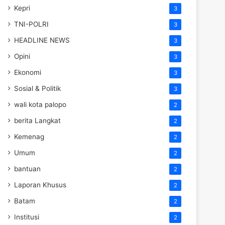
Kepri
3
TNI-POLRI
3
HEADLINE NEWS
3
Opini
3
Ekonomi
3
Sosial & Politik
3
wali kota palopo
2
berita Langkat
2
Kemenag
2
Umum
2
bantuan
2
Laporan Khusus
2
Batam
2
Institusi
2