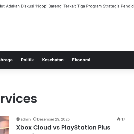
ni dan Transformasi Pertanian melalui Teknologi Digital
ahraga
Politik
Kesehatan
Ekonomi
rvices
admin
Desember 29, 2025
17
Xbox Cloud vs PlayStation Plus