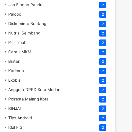
Jon Firman Pandu
2
Palopo
2
Diskominfo Bontang
2
Nutrisi Seimbang
2
PT Timah
2
Cara UMKM
2
Bintan
2
Karimun
2
Ekobis
2
Anggota DPRD Kota Medan
2
Polresta Malang Kota
2
BINJAI
2
Tips Android
2
Idul Fitri
2