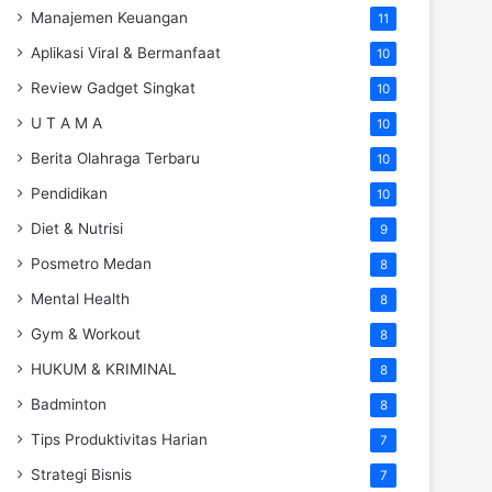
Manajemen Keuangan
11
Aplikasi Viral & Bermanfaat
10
Review Gadget Singkat
10
U T A M A
10
Berita Olahraga Terbaru
10
Pendidikan
10
Diet & Nutrisi
9
Posmetro Medan
8
Mental Health
8
Gym & Workout
8
HUKUM & KRIMINAL
8
Badminton
8
Tips Produktivitas Harian
7
Strategi Bisnis
7