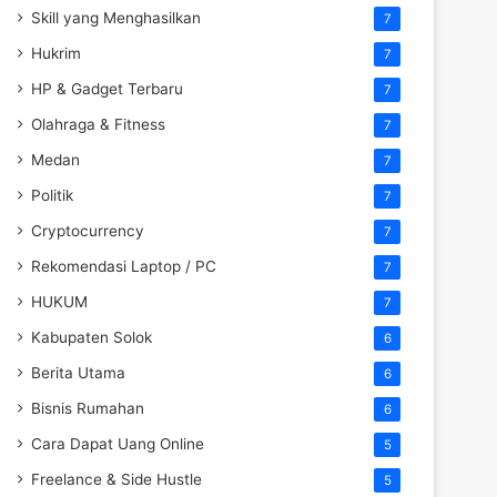
Skill yang Menghasilkan
7
Hukrim
7
HP & Gadget Terbaru
7
Olahraga & Fitness
7
Medan
7
Politik
7
Cryptocurrency
7
Rekomendasi Laptop / PC
7
HUKUM
7
Kabupaten Solok
6
Berita Utama
6
Bisnis Rumahan
6
Cara Dapat Uang Online
5
Freelance & Side Hustle
5