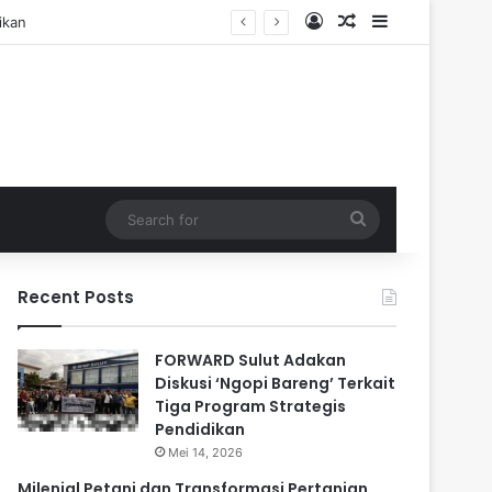
Log In
Random Article
Sidebar
Search
for
Recent Posts
FORWARD Sulut Adakan
Diskusi ‘Ngopi Bareng’ Terkait
Tiga Program Strategis
Pendidikan
Mei 14, 2026
Milenial Petani dan Transformasi Pertanian