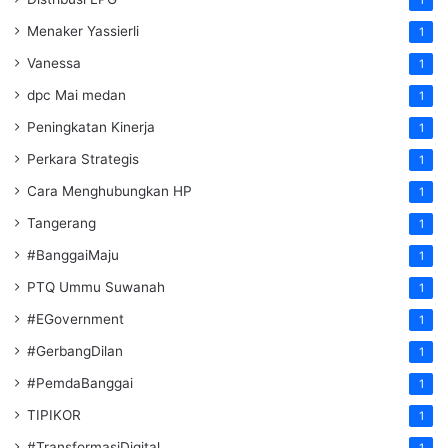
Menaker Yassierli
1
Vanessa
1
dpc Mai medan
1
Peningkatan Kinerja
1
Perkara Strategis
1
Cara Menghubungkan HP
1
Tangerang
1
#BanggaiMaju
1
PTQ Ummu Suwanah
1
#EGovernment
1
#GerbangDilan
1
#PemdaBanggai
1
TIPIKOR
1
#TransformasiDigital
1