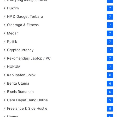
Hukrim
7
HP & Gadget Terbaru
7
Olahraga & Fitness
7
Medan
7
Politik
7
Cryptocurrency
7
Rekomendasi Laptop / PC
7
HUKUM
7
Kabupaten Solok
6
Berita Utama
6
Bisnis Rumahan
6
Cara Dapat Uang Online
5
Freelance & Side Hustle
5
Utama
5