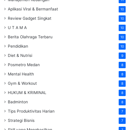
Aplikasi Viral & Bermanfaat
10
Review Gadget Singkat
10
U T A M A
10
Berita Olahraga Terbaru
10
Pendidikan
10
Diet & Nutrisi
9
Posmetro Medan
8
Mental Health
8
Gym & Workout
8
HUKUM & KRIMINAL
8
Badminton
8
Tips Produktivitas Harian
7
Strategi Bisnis
7
Skill yang Menghasilkan
7