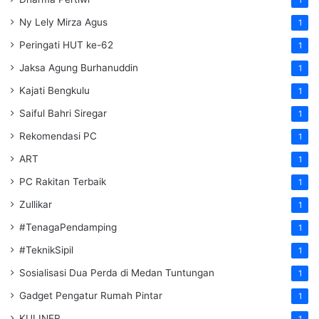
Ny Lely Mirza Agus
1
Peringati HUT ke-62
1
Jaksa Agung Burhanuddin
1
Kajati Bengkulu
1
Saiful Bahri Siregar
1
Rekomendasi PC
1
ART
1
PC Rakitan Terbaik
1
Zullikar
1
#TenagaPendamping
1
#TeknikSipil
1
Sosialisasi Dua Perda di Medan Tuntungan
1
Gadget Pengatur Rumah Pintar
1
KULINER
1