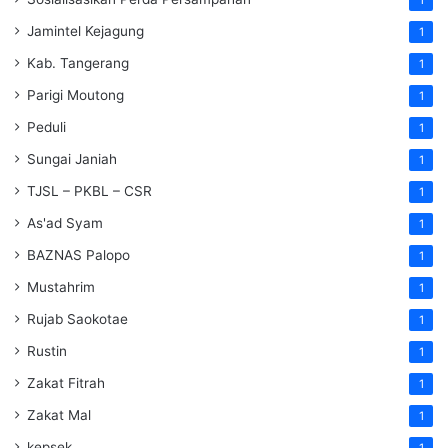
Jamintel Kejagung
1
Kab. Tangerang
1
Parigi Moutong
1
Peduli
1
Sungai Janiah
1
TJSL – PKBL – CSR
1
As'ad Syam
1
BAZNAS Palopo
1
Mustahrim
1
Rujab Saokotae
1
Rustin
1
Zakat Fitrah
1
Zakat Mal
1
kepsek
1