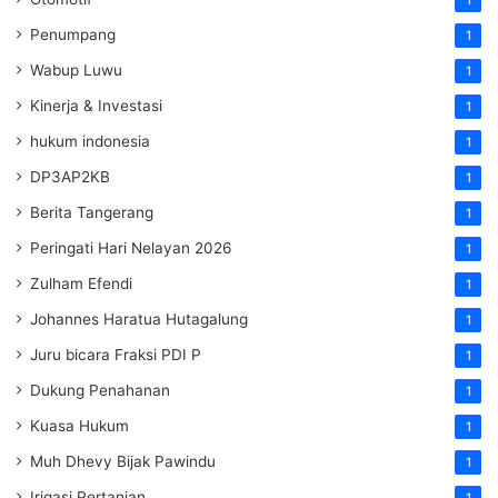
Penumpang
1
Wabup Luwu
1
Kinerja & Investasi
1
hukum indonesia
1
DP3AP2KB
1
Berita Tangerang
1
Peringati Hari Nelayan 2026
1
Zulham Efendi
1
Johannes Haratua Hutagalung
1
Juru bicara Fraksi PDI P
1
Dukung Penahanan
1
Kuasa Hukum
1
Muh Dhevy Bijak Pawindu
1
Irigasi Pertanian
1