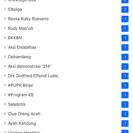
Sibolga
2
Ressa Rizky Rossano
1
Rudy Mas'ud
1
BKKBN
1
Aksi Disabilitas
1
Deliserdang
1
Aksi demonstrasi “214”
1
Drs Godfried Effendi Lubis
1
#PUPR Binjai
1
#Program KB
1
Selebritis
1
Clue Orang Aceh
1
Ayah Kandung
1
Ungkap Identitas
1