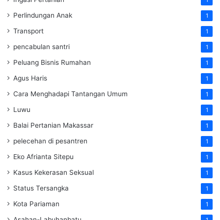
Perlindungan Anak
1
Transport
1
pencabulan santri
1
Peluang Bisnis Rumahan
1
Agus Haris
1
Cara Menghadapi Tantangan Umum
1
Luwu
1
Balai Pertanian Makassar
1
pelecehan di pesantren
1
Eko Afrianta Sitepu
1
Kasus Kekerasan Seksual
1
Status Tersangka
1
Kota Pariaman
1
Asahan-Labuhanbatu
1