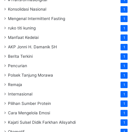
Konsolidasi Nasional
1
Mengenal Intermittent Fasting
1
ruko titi kuning
1
Manfaat Kedelai
1
AKP Jonni H. Damanik SH
1
Berita Terkini
1
Pencurian
1
Polsek Tanjung Morawa
1
Remaja
1
Internasional
1
Pilihan Sumber Protein
1
Cara Mengelola Emosi
1
Kajati Sulsel Didik Farkhan Alisyahdi
1
Otomotif
1