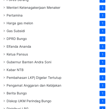
Menteri Ketenagakerjaan
Menaker
1
Pertamina
1
Harga gas melon
1
Gas Subsidi
1
DPRD Bungo
1
Elfanda Ananda
1
Ketua Pansus
1
Gubernur Banten Andra Soni
1
Kabar NTB
1
Pembahasan LKPj Digelar Tertutup
1
Pengamat Anggaran dan Kebijakan
1
Berita Bungo
1
Diskop UKM Perindag Bungo
1
Distribusi LPG
1