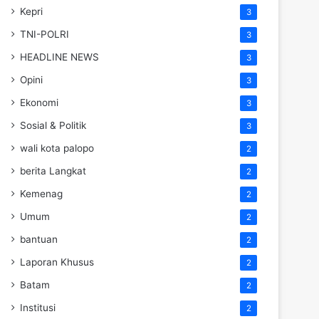
Kepri
3
TNI-POLRI
3
HEADLINE NEWS
3
Opini
3
Ekonomi
3
Sosial & Politik
3
wali kota palopo
2
berita Langkat
2
Kemenag
2
Umum
2
bantuan
2
Laporan Khusus
2
Batam
2
Institusi
2