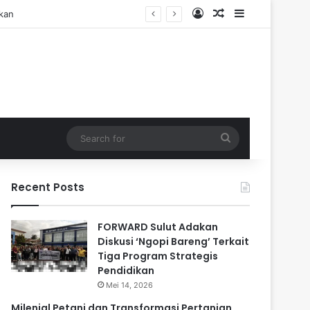
Log In
Random Article
Sidebar
Search
for
Recent Posts
FORWARD Sulut Adakan
Diskusi ‘Ngopi Bareng’ Terkait
Tiga Program Strategis
Pendidikan
Mei 14, 2026
Milenial Petani dan Transformasi Pertanian