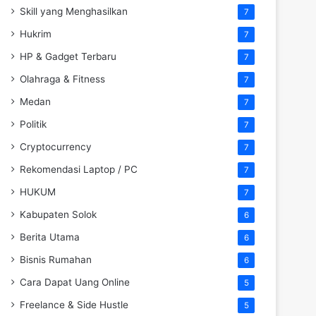
Skill yang Menghasilkan
7
Hukrim
7
HP & Gadget Terbaru
7
Olahraga & Fitness
7
Medan
7
Politik
7
Cryptocurrency
7
Rekomendasi Laptop / PC
7
HUKUM
7
Kabupaten Solok
6
Berita Utama
6
Bisnis Rumahan
6
Cara Dapat Uang Online
5
Freelance & Side Hustle
5