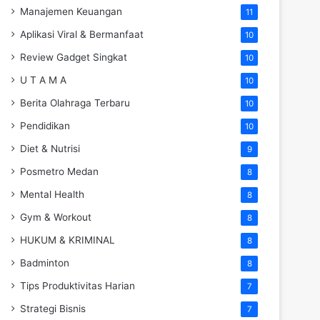
Manajemen Keuangan
11
Aplikasi Viral & Bermanfaat
10
Review Gadget Singkat
10
U T A M A
10
Berita Olahraga Terbaru
10
Pendidikan
10
Diet & Nutrisi
9
Posmetro Medan
8
Mental Health
8
Gym & Workout
8
HUKUM & KRIMINAL
8
Badminton
8
Tips Produktivitas Harian
7
Strategi Bisnis
7