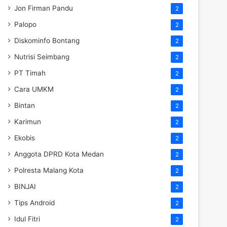
Jon Firman Pandu
2
Palopo
2
Diskominfo Bontang
2
Nutrisi Seimbang
2
PT Timah
2
Cara UMKM
2
Bintan
2
Karimun
2
Ekobis
2
Anggota DPRD Kota Medan
2
Polresta Malang Kota
2
BINJAI
2
Tips Android
2
Idul Fitri
2